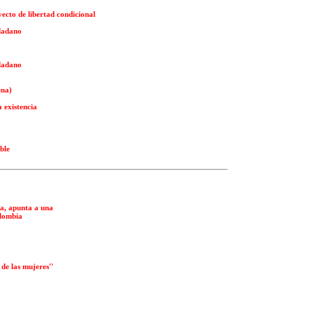
ecto de libertad condicional
udadano
udadano
ena)
a existencia
ble
ia, apunta a una
olombia
de las mujeres''