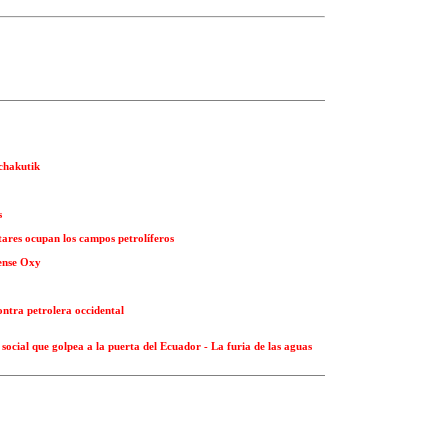
achakutik
s
tares ocupan los campos petrolíferos
dense Oxy
ntra petrolera occidental
social que golpea a la puerta del Ecuador - La furia de las aguas