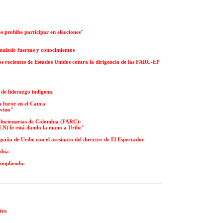
os prohíbe participar en elecciones"
umulado fuerzas y conocimientos
os recientes de Estados Unidos contra la dirigencia de las FARC-EP
 de liderazgo indígena.
a furor en el Cauca
 vino"
olucionarias de Colombia (FARC):
LN) le está dando la mano a Uribe"
paña de Uribe con el asesinato del director de El Espectador
mbia
cumpliendo.
tra