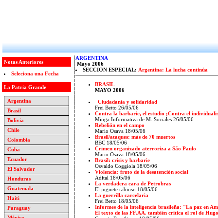
ARGENTINA
Notas Anteriores
Mayo 2006
SECCION ESPECIAL:
Argentina: La lucha continúa
Seleciona una Fecha
BRASIL
La Patria Grande
MAYO 2006
Argentina
Ciudadanía y solidaridad
Frei Betto 26/05/06
Brasil
Contra la barbarie, el estudio ¡Contra el individuali
Minga Informativa de M. Sociales 26/05/06
Bolivia
Rebelión en el campo
Chile
Mario Osava 18/05/06
Brasil/ataques: más de 70 muertos
Colombia
BBC 18/05/06
Crimen organizado aterroriza a São Paulo
Cuba
Mario Osava 18/05/06
Ecuador
Brasil: crisis y barbarie
Osvaldo Coggiola 18/05/06
El Salvador
Violencia: fruto de la desatención social
Adital 18/05/06
Honduras
La verdadera cara de Petrobras
Guatemala
El juguete rabioso 18/05/06
La guerrilla carcelaria
Haiti
Frei Betto 18/05/06
Informes de la inteligencia brasileña: "La paz en Amé
Paraguay
El texto de las FF.AA. también critica el rol de Hug
México