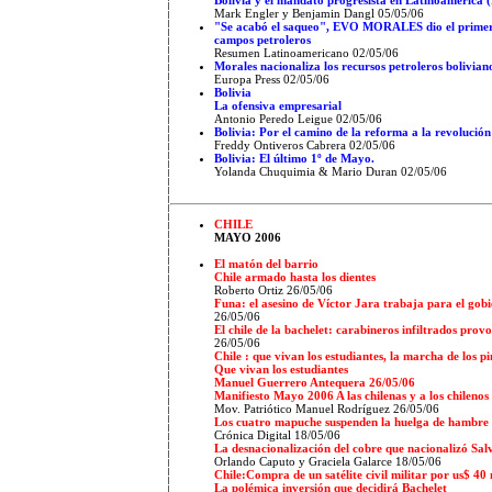
Mark Engler y Benjamin Dangl 05/05/06
"Se acabó el saqueo", EVO MORALES dio el primer p
campos petroleros
Resumen Latinoamericano
02/05/06
Morales nacionaliza los recursos petroleros bolivian
Europa Press
02/05/06
Bolivia
La ofensiva empresarial
Antonio Peredo Leigue 02/05/06
Bolivia: Por el camino de la reforma a la revolución
Freddy Ontiveros Cabrera 02/05/06
Bolivia: El último 1º de Mayo.
Yolanda Chuquimia & Mario Duran 02/05/06
CHILE
MAYO 2006
El matón del barrio
Chile armado hasta los dientes
Roberto Ortiz 26/05/06
Funa: el asesino de Víctor Jara trabaja para el gobi
26/05/06
El chile de la bachelet: carabineros infiltrados pro
26/05/06
Chile : que vivan los estudiantes, la marcha de los p
Que vivan los estudiantes
Manuel Guerrero Antequera 26/05/06
Manifiesto Mayo 2006 A las chilenas y a los chilenos
Mov. Patriótico Manuel Rodríguez 26/05/06
Los cuatro mapuche suspenden la huelga de hambre 
Crónica Digital 18/05/06
La desnacionalización del cobre que nacionalizó Sal
Orlando Caputo y Graciela Galarce 18/05/06
Chile:Compra de un satélite civil militar por us$ 40 
La polémica inversión que decidirá Bachelet