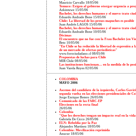
Mauricio Carvallo 18/05/06
Temuco: Exigen al gobierno otorgar urgencia a proy
Azkintuwe 15/05/06
Bachelet, los derechos humanos y el nuevo trato ci
Eduardo Andrade Bone 15/05/06
Chile: La libertad de los presos mapuches es posible
Juan Andrés LAGOS
15/05/06
Bachelet, los derechos humanos y el nuevo trato ci
Eduardo Andrade Bone
1
0/05/06
Décimas
El encuentro que no fue con la Frau Bachelet (en Vi
Beto
1
0/05/06
"En Chile se ha reducido la libertad de expresión a l
de un mercado de ofertas periodísticas"
www.forociudadano.cl
08/05/06
Propuestas de luchas para Chile
MIR Chile 08/05/06
Las instituciones funcionan… en la medida de lo posi
Juan Varela Reyes
02/05/06
COLOMBIA
MAYO 2006
Ascenso del candidato de la izquierda, Carlos Gavir
segunda vuelta en las elecciones presidenciales de C
Jorge Enrique Botero 26/05/06
Comunicado de las FARC-EP
Elecciones en la recta final
26/05/06
Colombia
''Que los derechos tengan un impacto real en la vida 
Gabriela De Cicco 26/05/06
ELN: Rebeldía por la Paz
Alejandro Martínez 18/05/06
Colombia: Movilización reprimida
Anucur 18/05/06