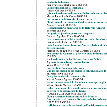
Soldadito boliviano
Juan Francisco Martín Seco 18/05/06
La legitimación de la esperanza
Andrés Cabanas 18/05/06
¿Se nacionalizan realmente los hidrocarburos en Bo
Maximiliano Sbarbi Osuna 18/05/06
Entrevista al ministro de hidrocarburos
"El decreto de nacionalización desató un proceso re
Natalia Aruguete 18/05/06
Reconducción Comunitaria de la Reforma Agraria
Bolpress 18/05/06
Inseguridad jurídica, petróleo y negocios
Federico Aguilera Kilnk 18/05/06
Evo consensuará política de tierras con latifundistas
Econoticiasbolivia.com 18/05/06
En la Cumbre Unión Europea/América Latina de Viena
nacionalización
Ricardo M. de Rituerto y Ana Carbajos 15/05/06
Evo sacude la Cumbre al poner en duda indemnizaci
15/05/06
Nacionalización de los hidrocarburos en Bolivia.
Algunos datos, cifras y pensamientos
Vicent Boix 15/05/06
Entrevista a Fernando Mayorga
Una modificación de los términos convencionales de 
En Perspectiva 15/05/06
Evo y los medios de comunicación
Yálani Zamora Aguirre 15/05/06
Repsol comete etnocidio invadiendo áreas protegida
Wilson García Mérida 15/05/06
Gobierno anunció la segunda reforma agraria, los e
Se prepara la guerra por la tierra
J. Osvaldo Calle Quiñonez 15/05/06
Blair y Annan se lanzan contra Evo Morales
Duras críticas a la nacionalización de hidrocarburos
DPA Y AFP 15/05/06
Kofi Annan contra la nacionalización del petróleo e