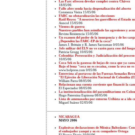
Las Farc ofrecen develar complot contra Chávez
18/05/06
Fallo abre senda hacia despenalización del aborto
Constanza Vieira 15/05/06
FARC no obstaculizarán las elecciones
Raúl Reyes: "A nosotros los guerrilleros el Estado n
Anncol 15/05/06
Vientos de guerra
Nuestros pueblos han asimilado las agresiones y ac
Revista Resistencia 15/05/06
Un examen del poder de la insurgencia y de los carg
¿Dependen las FARC-EP de la coca?
James J. Brittain y R. James Sacouman 0/05/06
Jefe militar del ELN no ve razón para cese del fuego
Patricia Grogg
1
0/05/06
Colombia: Persecución y Judicialización del proceso
1
0/05/06
Coca Sek es la gaseosa de hojas de coca que ya caus
Bajo el lema "coca no es cocaína, como la uva no es
www.bolpress.com 0/05/06
Entrevista al portavoz de las Fuerzas Armadas Rev
"El Ejército de Liberación Nacional de Colombia (E
William Parra 08/05/06
Relacionan una cuenta corriente que financió la cam
El Espectador
08/05/06
La institucionalización del paramilitarismo en Colo
Hugo Paternina Espinosa 08/05/06
Lista de amenazados por entorno Uribista se a ido 
Miguel Suárez
02/05/06
NICARAGUA
MAYO 2006
Explosivas declaraciones de Mónica Baltodano: Con
el embajador yanqui y su ex compañero Ortega
El Nuevo Diario
1
0/04/06