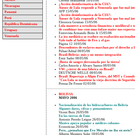
Correio Braziliense 18/05/06
¿Acción desinformativa de la CIA?:
Nicaragua
Asesor de Lula responde a Venezuela que fue mal in
AFP
15/05/06
Panamá
¿Acción desinformativa de la CIA?:
Perú
Asesor de Lula responde a Venezuela que fue mal in
Eleonora Gosman 15/05/06
República Dominicana
Lula manteve a ortodoxia financista e neoliberal e t
de combinar isso com uma ênfase maior nas exportaçõ
Uruguay
Entrevista Armando Boito Jr 15/05/06
Venezuela
La ira mediática se traduce en exaltación nacionalis
Vale tudo al hablar de Evo y el gas
Página 12
1
0/05/06
Descendentes de esclavos marchan por el derecho a l
Púlsar/Adital
08/05/06
Brasil-Bolivia: más y no menos integración
Emir Sader 08/05/06
¡Basta de sangre derramada por la tierra!
Carlos Amorín y Álvaro Santos
08/05/06
VW: ¿cierre de una fábrica en Brasil?
DEUTSCHE WELLE
08/05/06
Brasil: Reportaje a Alipio Freire, del MST y Consul
"Con Lula se mantiene la vieja doctrina de Segurid
Prensa De Frente 02/05/06
BOLIVIA
MAYO 2006
Nacionalización de los hidrocarburos en Bolivia
Algunos datos, cifras y pensamientos
Vicent Boix 26/05/06
En las tierras de Enin
Antonio Peredo Leigue 26/05/06
Masivo apoyo popular a médicos cubanos
Econoticias 26/05/06
Pero, ¿pensaban que Evo Morales no iba en serio?
Alberto Montero Soler 18/05/06