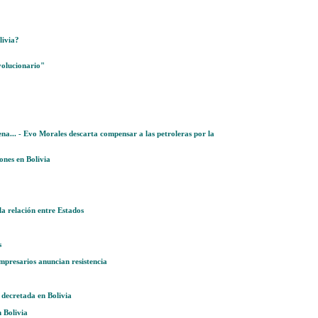
livia?
volucionario"
... - Evo Morales descarta compensar a las petroleras por la
ones en Bolivia
la relación entre Estados
s
mpresarios anuncian resistencia
 decretada en Bolivia
n Bolivia