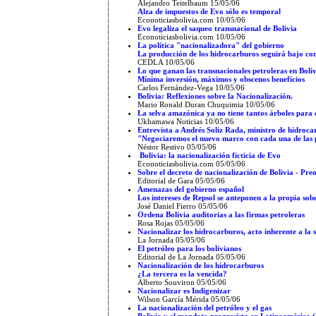
Alejandro Teitelbaum 15/05/06
Alza de impuestos de Evo sólo es temporal
Econoticiasbolivia.com 10/05/06
Evo legaliza el saqueo transnacional de Bolivia
Econoticiasbolivia.com 10/05/06
La política "nacionalizadora" del gobierno
La producción de los hidrocarburos seguirá bajo con
CEDLA 10/05/06
Lo que ganan las transnacionales petroleras en Boli
Mínima inversión, máximos y obscenos beneficios
Carlos Fernández-Vega
10/05/06
Bolivia: Reflexiones sobre la Nacionalización.
Mario Ronald Duran Chuquimia 10/05/06
La selva amazónica ya no tiene tantos árboles para q
Ukhamawa Noticias 10/05/06
Entrevista a Andrés Soliz Rada, ministro de hidroca
"Negociaremos el nuevo marco con cada una de las 
Néstor Restivo 05/05/06
Bolivia: la nacionalización ficticia de Evo
Econoticiasbolivia.com 05/05/06
Sobre el decreto de nacionalización de Bolivia - Pr
Editorial de Gara 05/05/06
Amenazas del gobierno español
Los intereses de Repsol se anteponen a la propia sob
José Daniel Fierro 05/05/06
Ordena Bolivia auditorias a las firmas petroleras
Rosa Rojas 05/05/06
Nacionalizar los hidrocarburos, acto inherente a la
La Jornada 05/05/06
El petróleo para los bolivianos
Editorial de La Jornada
05/05/06
Nacionalización de los hidrocarburos
¿La tercera es la vencida?
Alberto Souviron 05/05/06
Nacionalizar es Indigenizar
Wilson García Mérida 05/05/06
La nacionalización del petróleo y el gas
Bolivia y el mandato progresista en Latinoamérica (