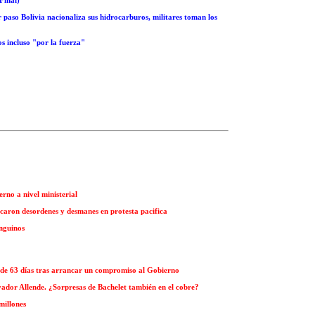
aso Bolivia nacionaliza sus hidrocarburos, militares toman los
os incluso "por la fuerza"
erno a nivel ministerial
vocaron desordenes y desmanes en protesta pacifica
inguinos
de 63 días tras arrancar un compromiso al Gobierno
vador Allende. ¿Sorpresas de Bachelet también en el cobre?
millones