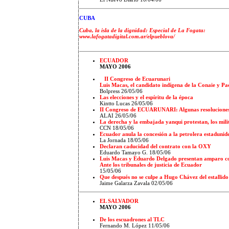
CUBA
Cuba, la isla de la dignidad: Especial de La Fogata:
www.lafogatadigital.com.ar/elpueblova/
ECUADOR
MAYO 2006
II Congreso de Ecuarunari
Luis Macas, el candidato indígena de la Conaie y P
Bolpress 26/05/06
Las elecciones y el espíritu de la época
Kintto Lucas 26/05/06
II Congreso de ECUARUNARI: Algunas resolucione
ALAI 26/05/06
La derecha y la embajada yanqui protestan, los mili
CCN 18/05/06
Ecuador anula la concesión a la petrolera estaduni
La Jornada 18/05/06
Declaran caducidad del contrato con la OXY
Eduardo Tamayo G. 18/05/06
Luis Macas y Eduardo Delgado presentan amparo co
Ante los tribunales de justicia de Ecuador
15
/05/06
Que después no se culpe a Hugo Chávez del estallido 
Jaime Galarza Zavala
02/05/06
EL SALVADOR
MAYO 2006
De los escuadrones al TLC
Fernando M. López
11
/05/06