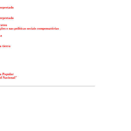
terpretado
terpretado
ratou
es e nas políticas sociais compensatórias
ta
a tierra
ta Popular
ad Nacional"