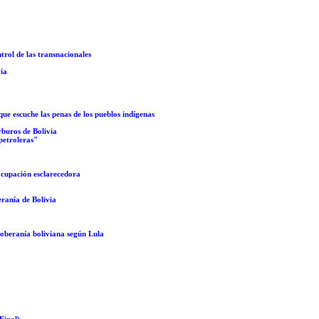
trol de las transnacionales
via
ue escuche las penas de los pueblos indígenas
rburos de Bolivia
petroleras"
eocupación esclarecedora
eranía de Bolivia
 soberanía boliviana según Lula
Final)