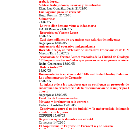
trabajadores...
Subtes: trabajadores, usuarios y los subsidios
Elena Luz González Bazán 21/02/05
Una lagrima para un recuerdo
Hugo Presman 21/02/05
Submarinos
21/02/05
La rata díaz bessone viene a indagatoria
UADH Rosario
21/02/05
Represión en Vicente Lopez
18/02/05
Casi siete millones de argentinos con salarios de indigentes
Argenpress 18/02/05
Aniversario del operativo independencia
Rosendo Fraga, un "defensor de los valores tradicionales de la 
Marcos Taire 18/02/05
Asociación de Vecinos Autoconvocados de la Ciudad de Gualegu
"El impacto socioeconómico que generan estas empresas es ater
Radio Centenario
18/02/05
Hola a todxs!!!!
18/02/05
Documento leído en el acto del 11/02 en Ciudad Jardín, Palomar
Los pibes muertos de Cromaño
18/02/05
La iglesia pide a los senadores que no ratifiquen un protocolo d
subordinan la erradicación de la discriminación de la mujer por 
aborto
Argenpress 18/02/05
En el dia de los enamorados…
Moyano y kirchner un solo corazón
Federico Corbiére
15/06/05
Connivencia entre el poder judicial y 'la mejor policia del mund
a 'salvo' con la jueza
CORREPI 15/06/05
Argentina sigue la desnutrición infantil
Comcosur 14/02/05
El Kapitalismo te Exprime, te EncarceLa y te Asesina