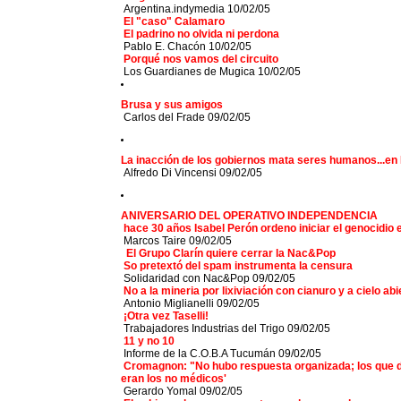
Argentina.indymedia 10/02/05
El "caso" Calamaro
El padrino no olvida ni perdona
Pablo E. Chacón 10/02/05
Porqué nos vamos del circuito
Los Guardianes de Mugica
10/02/05
Brusa y sus amigos
Carlos del Frade 09/02/05
La inacción de los gobiernos mata seres humanos...e
Alfredo Di Vincensi 09/02/05
ANIVERSARIO DEL OPERATIVO INDEPENDENCIA
hace 30 años Isabel Perón ordeno iniciar el genocidio
Marcos Taire 09/02/05
El Grupo Clarín quiere cerrar la Nac&Pop
So pretextó del spam instrumenta la censura
Solidaridad con Nac&Pop 09/02/05
No a la mineria por lixiviación con cianuro y a cielo ab
Antonio Miglianelli 09/02/05
¡Otra vez Taselli!
Trabajadores Industrias del Trigo 09/02/05
11 y no 10
Informe de la C.O.B.A Tucumán 09/02/05
Cromagnon: "No hubo respuesta organizada; los que 
eran los no médicos'
Gerardo Yomal 09/02/05