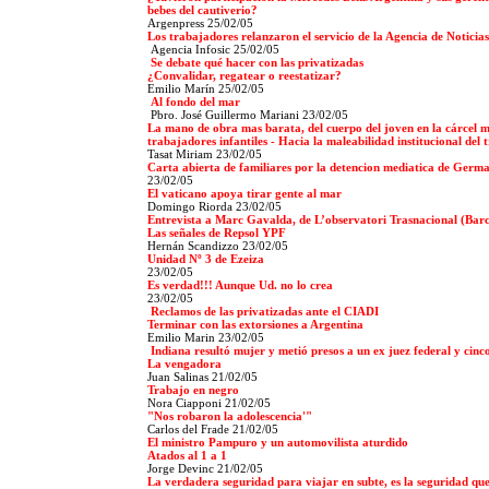
bebes del cautiverio?
Argenpress 25/02/05
Los trabajadores relanzaron el servicio de la Agencia de Noticias
Agencia Infosic
25/02/05
Se debate qué hacer con las privatizadas
¿Convalidar, regatear o reestatizar?
Emilio Marín
25/02/05
Al fondo del mar
Pbro. José Guillermo Mariani 23/02/05
La mano de obra mas barata, del cuerpo del joven en la cárcel mu
trabajadores infantiles - Hacia la maleabilidad institucional del 
Tasat Miriam 23/02/05
Carta abierta de familiares por la detencion mediatica de Ger
23/02/05
El vaticano apoya tirar gente al mar
Domingo Riorda 23/02/05
Entrevista a Marc Gavalda, de L’observatori Trasnacional (Bar
Las señales de Repsol YPF
Hernán Scandizzo 23/02/05
Unidad Nº 3 de Ezeiza
23/02/05
Es verdad!!! Aunque Ud. no lo crea
23/02/05
Reclamos de las privatizadas ante el CIADI
Terminar con las extorsiones a Argentina
Emilio Marin 23/02/05
Indiana resultó mujer y metió presos a un ex juez federal y cinco
La vengadora
Juan Salinas
21/02/05
Trabajo en negro
Nora Ciapponi 21/02/05
"Nos robaron la adolescencia'"
Carlos del Frade 21/02/05
El ministro Pampuro y un automovilista aturdido
Atados al 1 a 1
Jorge Devinc 21/02/05
La verdadera seguridad para viajar en subte, es la seguridad que