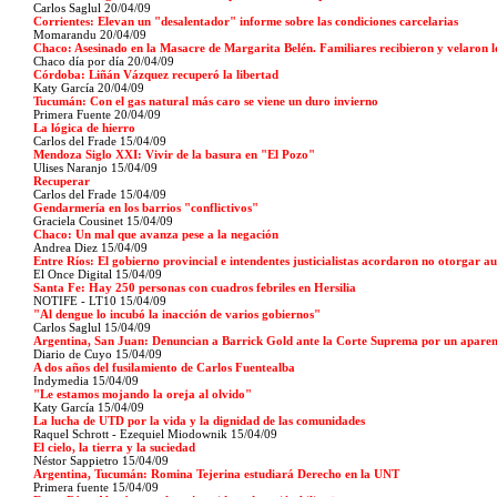
Carlos Saglul 20/04/09
Corrientes: Elevan un "desalentador" informe sobre las condiciones carcelarias
Momarandu 20/04/09
Chaco: Asesinado en la Masacre de Margarita Belén. Familiares recibieron y velaron lo
Chaco día por día
20/04/09
Córdoba: Liñán Vázquez recuperó la libertad
Katy García 20/04/09
Tucumán: Con el gas natural más caro se viene un duro invierno
Primera Fuente
20/04/09
La lógica de hierro
Carlos del Frade
15/04/09
Mendoza Siglo XXI: Vivir de la basura en "El Pozo"
Ulises Naranjo
15/04/09
Recuperar
Carlos del Frade
15/04/09
Gendarmería en los barrios "conflictivos"
Graciela Cousinet
15/04/09
Chaco: Un mal que avanza pese a la negación
Andrea Diez
15/04/09
Entre Ríos: El gobierno provincial e intendentes justicialistas acordaron no otorgar a
El Once Digital
15/04/09
Santa Fe: Hay 250 personas con cuadros febriles en Hersilia
NOTIFE - LT10
15/04/09
"Al dengue lo incubó la inacción de varios gobiernos"
Carlos Saglul
15/04/09
Argentina, San Juan: Denuncian a Barrick Gold ante la Corte Suprema por un aparen
Diario de Cuyo
15/04/09
A dos años del fusilamiento de Carlos Fuentealba
Indymedia
15/04/09
"Le estamos mojando la oreja al olvido"
Katy García
15/04/09
La lucha de UTD por la vida y la dignidad de las comunidades
Raquel Schrott - Ezequiel Miodownik
15/04/09
El cielo, la tierra y la suciedad
Néstor Sappietro
15/04/09
Argentina, Tucumán: Romina Tejerina estudiará Derecho en la UNT
Primera fuente
15/04/09