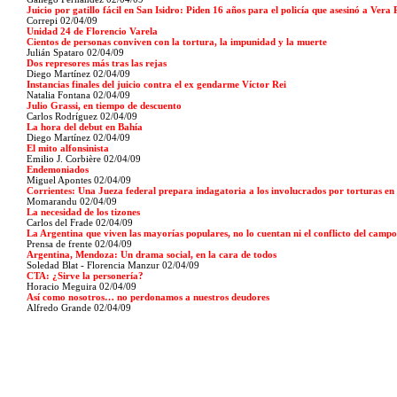
Juicio por gatillo fácil en San Isidro: Piden 16 años para el policía que asesinó a Vera 
Correpi
02/04/09
Unidad 24 de Florencio Varela
Cientos de personas conviven con la tortura, la impunidad y la muerte
Julián Spataro
02/04/09
Dos represores más tras las rejas
Diego Martínez
02/04/09
Instancias finales del juicio contra el ex gendarme Víctor Rei
Natalia Fontana
02/04/09
Julio Grassi, en tiempo de descuento
Carlos Rodríguez
02/04/09
La hora del debut en Bahía
Diego Martínez
02/04/09
El mito alfonsinista
Emilio J. Corbière
02/04/09
Endemoniados
Miguel Apontes
02/04/09
Corrientes: Una Jueza federal prepara indagatoria a los involucrados por torturas en
Momarandu
02/04/09
La necesidad de los tizones
Carlos del Frade
02/04/09
La Argentina que viven las mayorías populares, no lo cuentan ni el conflicto del campo
Prensa de frente
02/04/09
Argentina, Mendoza: Un drama social, en la cara de todos
Soledad Blat - Florencia Manzur
02/04/09
CTA: ¿Sirve la personería?
Horacio Meguira
02/04/09
Así como nosotros… no perdonamos a nuestros deudores
Alfredo Grande
02/04/09