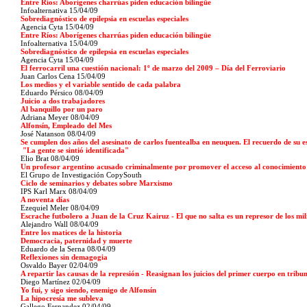
Entre Ríos: Aborígenes charrúas piden educación bilingüe
Infoalternativa
15/04/09
Sobrediagnóstico de epilepsia en escuelas especiales
Agencia Cyta
15/04/09
Entre Ríos: Aborígenes charrúas piden educación bilingüe
Infoalternativa
15/04/09
Sobrediagnóstico de epilepsia en escuelas especiales
Agencia Cyta
15/04/09
El ferrocarril una cuestión nacional: 1º de marzo del 2009 – Día del Ferroviario
Juan Carlos Cena
15/04/09
Los medios y el variable sentido de cada palabra
Eduardo Pérsico
08/04/09
Juicio a dos trabajadores
Al banquillo por un paro
Adriana Meyer
08/04/09
Alfonsín, Empleado del Mes
José Natanson
08/04/09
Se cumplen dos años del asesinato de carlos fuentealba en neuquen. El recuerdo de su e
"La gente se sintió identificada"
Elio Brat
08/04/09
Un profesor argentino acusado criminalmente por promover el acceso al conocimiento
El Grupo de Investigación CopySouth
Ciclo de seminarios y debates sobre Marxismo
IPS Karl Marx
08/04/09
A noventa días
Ezequiel Meler
08/04/09
Escrache futbolero a Juan de la Cruz Kairuz - El que no salta es un represor de los mil
Alejandro Wall
08/04/09
Entre los matices de la historia
Democracia, paternidad y muerte
Eduardo de la Serna
08/04/09
Reflexiones sin demagogia
Osvaldo Bayer
02/04/09
A repartir las causas de la represión - Reasignan los juicios del primer cuerpo en tribu
Diego Martínez
02/04/09
Yo fui, y sigo siendo, enemigo de Alfonsín
La hipocresía me subleva
Gallego Fernandez 02/04/09