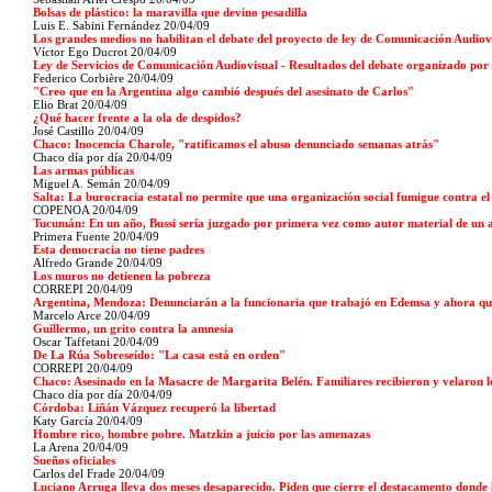
Bolsas de plástico: la maravilla que devino pesadilla
Luis E. Sabini Fernández 20/04/09
Los grandes medios no habilitan el debate del proyecto de ley de Comunicación Audiov
Víctor Ego Ducrot 20/04/09
Ley de Servicios de Comunicación Audiovisual - Resultados del debate organizado por
Federico Corbière 20/04/09
"Creo que en la Argentina algo cambió después del asesinato de Carlos"
Elio Brat 20/04/09
¿Qué hacer frente a la ola de despidos?
José Castillo 20/04/09
Chaco: Inocencia Charole, "ratificamos el abuso denunciado semanas atrás"
Chaco día por día
20/04/09
Las armas públicas
Miguel A. Semán 20/04/09
Salta: La burocracia estatal no permite que una organización social fumigue contra e
COPENOA 20/04/09
Tucumán: En un año, Bussi sería juzgado por primera vez como autor material de un a
Primera Fuente
20/04/09
Esta democracia no tiene padres
Alfredo Grande 20/04/09
Los muros no detienen la pobreza
CORREPI 20/04/09
Argentina, Mendoza: Denunciarán a la funcionaria que trabajó en Edemsa y ahora quier
Marcelo Arce 20/04/09
Guillermo, un grito contra la amnesia
Oscar Taffetani 20/04/09
De La Rúa Sobreseído: "La casa está en orden"
CORREPI 20/04/09
Chaco: Asesinado en la Masacre de Margarita Belén. Familiares recibieron y velaron lo
Chaco día por día
20/04/09
Córdoba: Liñán Vázquez recuperó la libertad
Katy García 20/04/09
Hombre rico, hombre pobre. Matzkin a juicio por las amenazas
La Arena
20/04/09
Sueños oficiales
Carlos del Frade 20/04/09
Luciano Arruga lleva dos meses desaparecido. Piden que cierre el destacamento donde