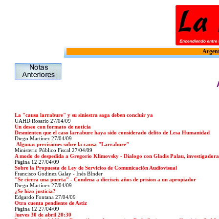
Argent
La "causa larrabure" y su siniestra saga deben concluir ya
UAHD Rosario
27/04/09
Un deseo con formato de noticia
Desmienten que el caso larrabure haya sido considerado delito de Lesa Humanidad
Diego Martínez 27/04/09
Algunas precisiones sobre la causa "Larrabure"
Ministerio Público Fiscal 27/04/09
A modo de despedida a Gregorio Klimovsky - Dialogo con Gladis Palau, investigador
Página 12 27/04/09
Sobre la Propuesta de Ley de Servicios de Comunicación Audiovisual
Francisco Godinez Galay - Inés BInder
"Se cierra una puerta" - Condena a dieciseis años de prision a un apropiador
Diego Martínez 27/04/09
¿Se hizo justicia?
Edgardo Fontana
27/04/09
Otra cuenta pendiente de Astiz
Página 12
27/04/09
J
ueves 30 de abril 20:30