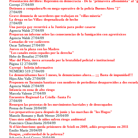
Presentación del libro: Represión en democracia - De la "primavera alfonsinista" al 
Correpi 27/04/09
Detienen a compañera/0s en mega-operativo de la policía Buenos Aires "2"
27/04/09
Grave denuncia de sacerdotes que trabajan en "villas miseria"
La droga en las Villas: despenalizada de hecho
27/04/09
Una pareja gay recurrirá a la Justicia para poder casarse
Agencia Walsh 27/04/09
Preparan un informe sobre las consecuencias de la fumigación con agrotóxicos
Agencia Walsh 27/04/09
Cansadas de ver cadáveres
Oscar Taffetani 27/04/09
Jueves en la plaza con las Madres
"Los canales están copados por la derecha"
Hebe de Bonafini 27/04/09
Mar del Plata, tierra arrasada por la brutalidad policial e institucional
Página 12
27/04/09
Correpi - boletín informativo
NÚMERO 519
27/04/09
Lo denunciábamos hace 5 meses, lo denunciamos ahora… ¡¡¡ Basta de impunidad!!!
Hijos Alto Valle
27/04/09
Proponen en Tucumán bautizar con nombres de periodistas desaparecidos a dos escuel
Agencia Walsh 27/04/09
Infancia en zona de alto riesgo
Marcela Valente 27/04/09
Encuentro Regional-La Criolla -Santa Fe
27/04/09
Resurgen las protestas de los movimientos barriales y de desocupados
Prensa de Frente 20/04/09
Los preparativos para después de junio y las marchas de "los Hugos"
Manolo Romano y Ruth Werner 20/04/09
Unos siete millones de niños sufren riesgo ambiental
Francisico Chiacchietta 20/04/09
Si el kirchnerismo queda prisionero de Scioli en 2009, adiós progresismo en 2011
Emilio Marín
20/04/09
Dengue, ¿enfermedad de la pobreza?
Sebastián Ariel Crespo 20/04/09