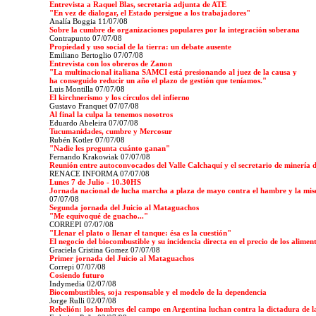
Entrevista a Raquel Blas, secretaria adjunta de ATE
"En vez de dialogar, el Estado persigue a los trabajadores"
Analía Boggia 11/07/08
Sobre la cumbre de organizaciones populares por la integración soberana
Contrapunto
07/07/08
Propiedad y uso social de la tierra: un debate ausente
Emiliano Bertoglio 07/07/08
Entrevista con los obreros de Zanon
"La multinacional italiana SAMCI está presionando al juez de la causa y
ha conseguido reducir un año el plazo de gestión que teníamos."
Luis Montilla 07/07/08
El kirchnerismo y los círculos del infierno
Gustavo Franquet 07/07/08
Al final la culpa la tenemos nosotros
Eduardo Abeleira 07/07/08
Tucumanidades, cumbre y Mercosur
Rubén Kotler 07/07/08
"Nadie les pregunta cuánto ganan"
Fernando Krakowiak 07/07/08
Reunión entre autoconvocados del Valle Calchaquí y el secretario de minería d
RENACE INFORMA 07/07/08
Lunes 7 de Julio - 10.30HS
Jornada nacional de lucha marcha a plaza de mayo contra el hambre y la mis
07/07/08
Segunda jornada del Juicio al Mataguachos
"Me equivoqué de guacho..."
CORREPI 07/07/08
"Llenar el plato o llenar el tanque: ésa es la cuestión"
El negocio del biocombustible y su incidencia directa en el precio de los alimen
Graciela Cristina Gomez 07/07/08
Primer jornada del Juicio al Mataguachos
Correpi 07/07/08
Cosiendo futuro
Indymedia 02/07/08
Biocombustibles, soja responsable y el modelo de la dependencia
Jorge Rulli 02/07/08
Rebelión: los hombres del campo en Argentina luchan contra la dictadura de l