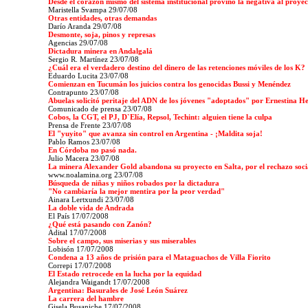
Desde el corazón mismo del sistema institucional provino la negativa al proyect
Maristella Svampa 29/07/08
Otras entidades, otras demandas
Darío Aranda
29/07/08
Desmonte, soja, pinos y represas
Agencias
29/07/08
Dictadura minera en Andalgalá
Sergio R. Martínez 23/07/08
¿Cuál era el verdadero destino del dinero de las retenciones móviles de los K?
Eduardo Lucita 23/07/08
Comienzan en Tucumán los juicios contra los genocidas Bussi y Menéndez
Contrapunto 23/07/08
Abuelas solicitó peritaje del ADN de los jóvenes "adoptados" por Ernestina H
Comunicado de prensa 23/07/08
Cobos, la CGT, el PJ, D`Elía, Repsol, Techint: alguien tiene la culpa
Prensa de Frente
23/07/08
El "yuyito" que avanza sin control en Argentina - ¡Maldita soja!
Pablo Ramos
23/07/08
En Córdoba no pasó nada.
Julio Macera 23/07/08
La minera Alexander Gold abandona su proyecto en Salta, por el rechazo soci
www.noalamina.org 23/07/08
Búsqueda de niñas y niños robados por la dictadura
"No cambiaría la mejor mentira por la peor verdad"
Ainara Lertxundi 23/07/08
La doble vida de Andrada
El País
17/07/2008
¿Qué está pasando con Zanón?
Adital 17/07/2008
Sobre el campo, sus miserias y sus miserables
Lobisón 17/07/2008
Condena a 13 años de prisión para el Mataguachos de Villa Fiorito
Correpi 17/07/2008
El Estado retrocede en la lucha por la equidad
Alejandra Waigandt 17/07/2008
Argentina: Basurales de José León Suárez
La carrera del hambre
Gisela Busaniche 17/07/2008