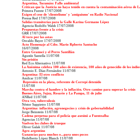
Argentina, Tucumán: Fallo ambiental
Critican que la Justicia no haya tenido en cuenta la contaminación aérea de 
Primera Fuente 17/07/2008
Exigen el cese de 'clientelismo' y 'amiguismo' en Radio Nacional
Prensa Red 17/07/2008
Salidas transitorias para la Galle Karina Germano López
Agencia Rodolfo Walsh 17/07/2008
Propuestas frente a la crisis
GRR 17/07/2008
Al toro por las astas
Osvaldo Bayer 17/07/2008
Acto Homenaje al Cdte. Mario Rpberto Santucho
16/07/2008
Entre Gramsci y el Perro Santillán
Agustín Santella 11/07/08
Sin prisión
Red Eco Alternativo 11/07/08
La Anónima celebra 100 años de existencia, 100 años de genocidio de los indio
Antonio E. Díaz-Fernández 11/07/08
Argentina: El otro conflicto
Amilcar 11/07/08
Represión en la plata, referente de Correpi detenido
11/07/08
Marcha contra el hambre y la inflación. Otro camino para superar la crisis
Buenos Aires, Jujuy, Rosario y La Pampa, 11 de julio
ANRed 11/07/08
Otra vez, tuberculosis
Néstor Sappietro 11/07/08
Argentina: inflación, agronegocios y crisis de gobernabilidad
Jorge Beinstein 11/07/08
Cadena perpetua para el policía que asesinó a Fuentealba
Agencias 11/07/08
Vuelven los clubes de trueque
Oliver Galak 11/07/08
Agro argentino
Ganancias para muchos o...para unos pocos
Hedelberto López Blanch 11/07/08