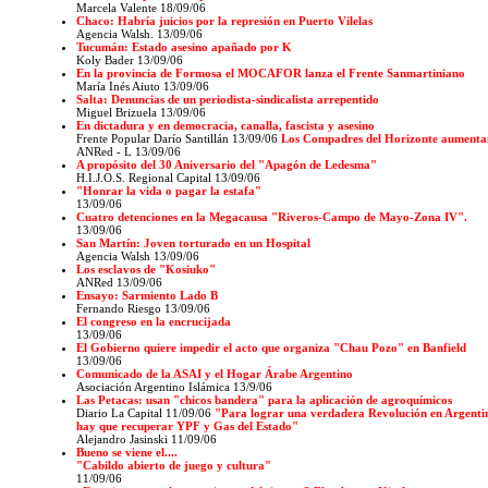
Marcela Valente 18/09/06
Chaco: Habría juicios por la represión en Puerto Vilelas
Agencia Walsh. 13/09/06
Tucumán: Estado asesino apañado por K
Koly Bader 13/09/06
En la provincia de Formosa el MOCAFOR lanza el Frente Sanmartiniano
María Inés Aiuto 13/09/06
Salta: Denuncias de un periodista-sindicalista arrepentido
Miguel Brizuela 13/09/06
En dictadura y en democracia, canalla, fascista y asesino
Frente Popular Darío Santillán 13/09/06
Los Compadres del Horizonte aumentan
ANRed - L
13/09/06
A propósito del 30 Aniversario del "Apagón de Ledesma"
H.I.J.O.S. Regional Capital 13/09/06
"Honrar la vida o pagar la estafa"
13/09/06
Cuatro detenciones en la Megacausa "Riveros-Campo de Mayo-Zona IV".
13/09/06
San Martín: Joven torturado en un Hospital
Agencia Walsh
13/09/06
Los esclavos de "Kosiuko"
ANRed 13/09/06
Ensayo: Sarmiento Lado B
Fernando Riesgo 13/09/06
El congreso en la encrucijada
13/09/06
El Gobierno quiere impedir el acto que organiza "Chau Pozo" en Banfield
13/09/06
Comunicado de la ASAI y el Hogar Árabe Argentino
Asociación Argentino Islámica 13/9/06
Las Petacas: usan "chicos bandera" para la aplicación de agroquímicos
Diario La Capital
11/09/06
"Para lograr una verdadera Revolución en Argenti
hay que recuperar YPF y Gas del Estado"
Alejandro Jasinski 11/09/06
Bueno se viene el....
"Cabildo abierto de juego y cultura"
11/09/06