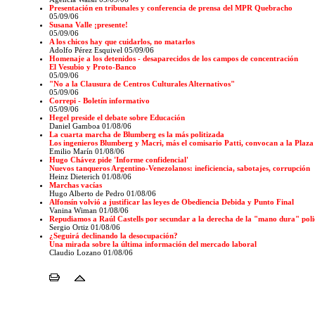
Presentación en tribunales y conferencia de prensa del MPR Quebracho
05/09/06
Susana Valle ¡presente!
05/09/06
A los chicos hay que cuidarlos, no matarlos
Adolfo Pérez Esquivel
05/09/06
Homenaje a los detenidos - desaparecidos de los campos de concentración
El Vesubio y Proto-Banco
05/09/06
"No a la Clausura de Centros Culturales Alternativos"
05/09/06
Correpi - Boletín informativo
05/09/06
Hegel preside el debate sobre Educación
Daniel Gamboa
01/08/06
La cuarta marcha de Blumberg es la más politizada
Los ingenieros Blumberg y Macri, más el comisario Patti, convocan a la Plaza
Emilio Marín 01/08/06
Hugo Chávez pide 'Informe confidencial'
Nuevos tanqueros Argentino-Venezolanos: ineficiencia, sabotajes, corrupción
Heinz Dieterich 01/08/06
Marchas vacías
Hugo Alberto de Pedro 01/08/06
Alfonsín volvió a justificar las leyes de Obediencia Debida y Punto Final
Vanina Wiman 01/08/06
Repudiamos a Raúl Castells por secundar a la derecha de la "mano dura" poli
Sergio Ortiz 01/08/06
¿Seguirá declinando la desocupación?
Una mirada sobre la última información del mercado laboral
Claudio Lozano
01/08/06