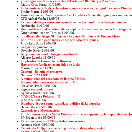
¿Enemigos mortales o variantes del sistema? Blumberg y Kirchner
Isidoro Cruz Bernal 11/09/06
En la cantera de la derecha están apareciendo nuevos jugadores como Blumbe
Emilio Marín
11/09/06
Toma del barrio "San Cayetano" en Ezpeleta - Vivienda digna para un pueblo
CTD Aníbal Verón 11/09/06
Extracto de la presentación espontánea de Fernando Esteche en tribunales
Quebracho
11/09/06
Una multinacional estadounidense explotará una mina de oro en la Patagonia
Grupo Antimilitarista Tortuga 11/09/06
"El dinero del Juego NO vuelve a la gente"Provincia de Buenos Aires:
La Constitución es de todos, el negocio sólo de algunos...
Jorge Luis Bona
11/09/06
Colgar del gancho, no
Osvaldo Bayer 11/09/06
Burguesía nacional o burguesía colonial.
Alberto Lapolla
11/09/06
Empleados de Comercio de Rosario
Hay que profundizar las medidas de lucha
Martín Romano
11/09/06
Correpi - Boletín informativo.
Número 392
11/09/06
A quince años del asesinato de Regino Maders
Impunidades y esperanzas (Parte I y II)
Carlos del Frade
05/09/06
Siguen matando presos
Agencia Walsh
05/09/06
MANDEN otra Polecìa…!!!
A.M.R.A 05/09/06
Blumberg debutó como candidato político de la derecha
Daniel Marín
05/09/06
Cacerolazo y Movilización:
Por la Educación y la Salud Pública, contra la represión y la impunidad en Qu
EMBA en lucha
05/09/06
Paran mañana los 77 Hospitales bonaerenses
Agencia Walsh
05/09/06
Coca-Cola Obligada a reincorporar a un delegado gremial
Agencia Walsh
05/09/06