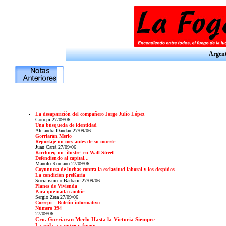
Argent
La desaparición del compañero Jorge Julio López
Correpi
27/09/06
Una búsqueda de identidad
Alejandra Dandan 27/09/06
Gorriarán Merlo
Reportaje un mes antes de su muerte
Juan Carrá 27/09/06
Kirchner, un 'ilustre' en Wall Street
Defendiendo al capital...
Manolo Romano 27/09/06
Coyuntura de luchas contra la esclavitud laboral y los despidos
La condición preKaria
Socialismo o Barbarie 27/09/06
Planes de Vivienda
Para que nada cambie
Sergio Zeta 27/09/06
Correpi – Boletín informativo
Número 394
27/09/06
Cro. Gorriaran Merlo Hasta la Victoria Siempre
La vida a sangre y fuego