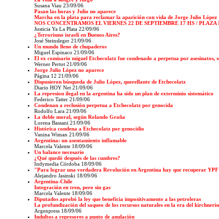
Susana Viau 23/09/06
Pasan las horas y Julio no aparece
Marcha en la plata para reclamar la aparición con vida de Jorge Julio López
NOS CONCENTRAMOS EL VIERNES 22 DE SEPTIEMBRE 17 HS / PLAZ
Justicia Ya La Plata 22/09/06
¿Terrorismo israelí en Buenos Aires?
José Steinsleger 21/09/06
Un mundo lleno de chupaderos
Miguel Espinaco 21/09/06
El ex comisario miguel Etchecolatz fue condenado a perpetua por asesinatos, s
Werner Pertot 21/09/06
Jorge Julio López no aparece
Página 12
21/09/06
Dispusieron búsqueda de Julio López, querellante de Etchecolatz
Diario HOY Net 21/09/06
La represion ilegal en la argentina ha sido un plan de exterminio sistemático
Federico Tatter 21/09/06
Condenan a reclusión perpetua a Etchecolatz por genocida
Rodolfo Lara
21/09/06
La doble moral, según Rolando Graña
Lorena Bassani 21/09/06
Histórica condena a Etchecolatz por genocidio
Vanina Wiman 21/09/06
Argentina: un asentamiento inflamable
Marcela Valente 18/09/06
Un balance necesario
¿Qué quedó después de las cumbres?
Indymedia Córdoba 18/09/06
"Para lograr una verdadera Revolución en Argentina hay que recuperar YPF
Alejandro Jasinski 18/09/06
Argentina-Chile
Integración en tren, pero sin gas
Marcela Valente 18/09/06
Diputados aprobó la ley que beneficia impositivamente a las petroleras
La profundización del saqueo de los recursos naturales en la era del kirchneri
Argenpress 18/09/06
Indultos a represores a punto de anulación