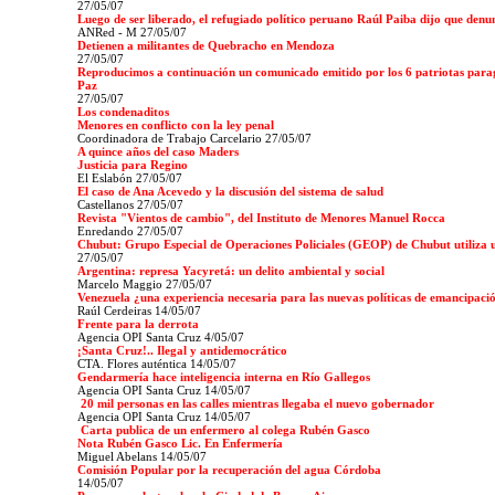
27/05/07
Luego de ser liberado, el refugiado político peruano Raúl Paiba dijo que denu
ANRed - M 27/05/07
Detienen a militantes de Quebracho en Mendoza
27/05/07
Reproducimos a continuación un comunicado emitido por los 6 patriotas parag
Paz
27/05/07
Los condenaditos
Menores en conflicto con la ley penal
Coordinadora de Trabajo Carcelario 27/05/07
A quince años del caso Maders
Justicia para Regino
El Eslabón 27/05/07
El caso de Ana Acevedo y la discusión del sistema de salud
Castellanos 27/05/07
Revista "Vientos de cambio", del Instituto de Menores Manuel Rocca
Enredando 27/05/07
Chubut: Grupo Especial de Operaciones Policiales (GEOP) de Chubut utiliza
27/05/07
Argentina: represa Yacyretá: un delito ambiental y social
Marcelo Maggio 27/05/07
Venezuela ¿una experiencia necesaria para las nuevas políticas de emancipaci
Raúl Cerdeiras 14/05/07
Frente para la derrota
Agencia OPI Santa Cruz
4/05/07
¡Santa Cruz!.. Ilegal y antidemocrático
CTA. Flores auténtica
14/05/07
Gendarmería hace inteligencia interna en Río Gallegos
Agencia OPI Santa Cruz 14/05/07
20 mil personas en las calles mientras llegaba el nuevo gobernador
Agencia OPI Santa Cruz 14/05/07
Carta publica de un enfermero al colega Rubén Gasco
Nota Rubén Gasco Lic. En Enfermería
Miguel Abelans 14/05/07
Comisión Popular por la recuperación del agua Córdoba
14/05/07