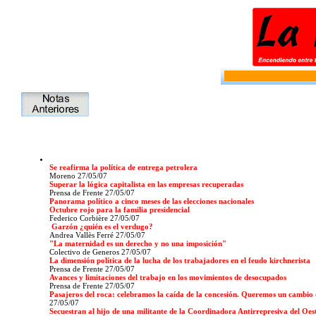
Se reafirma la política de entrega petrolera
Moreno
27/05/07
Superar la lógica capitalista en las empresas recuperadas
Prensa de Frente 27/05/07
Panorama político a cinco meses de las elecciones nacionales
Octubre rojo para la familia presidencial
Federico Corbière 27/05/07
Garzón ¿quién es el verdugo?
Andrea Vallès Ferré 27/05/07
"La maternidad es un derecho y no una imposición"
Colectivo de Generos 27/05/07
La dimensión política de la lucha de los trabajadores en el feudo kirchnerista
Prensa de Frente 27/05/07
Avances y limitaciones del trabajo en los movimientos de desocupados
Prensa de Frente 27/05/07
Pasajeros del roca: celebramos la caída de la concesión. Queremos un cambio de
27/05/07
Secuestran al hijo de una militante de la Coordinadora Antirrepresiva del Oes