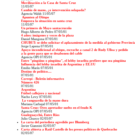
Movilización a la Casa de Santa Cruz
11/05/07
Cambio de mano, ¿o intervención solapada?
Agencia Walsh
11/05/07
Apunten al Obispo
Empeora la situación en santa cruz
11/05/07
Un primero de Mayo santacruceño
Hugo Alberto de Pedro 07/05/01
4 años: imágenes y voces de la plaza
Daniel Mangona
07/05/01
CHUBUT: se debe solicitar el aplazamiento de la medida al gobierno Provinci
Jorge Lapena 07/05/01
Apoyo incondicional al obispo, escrache a canal 2 de Rudy Ulloa y pedido
a la gente para que se desabonen del cable
Agencia OPI 07/05/01
Entre "pingüino o pingüina", el lobby israelita prefiere que sea pingüina
Influencia del lobby israelita de Argentina y EE.UU
Emilio Marín
07/05/01
Destino de político....
07/05/01
Correpi - Boletín informativo
Número 426
07/05/01
Argentina
Fútbol callejero y nacional
Nacho Levy 07/05/01
La vanguardia de la mano dura
Mariana Carbajal 07/05/01
Santa Cruz: Otro apretador suelto en el feudo K
Agencia OPI 07/05/01
Gualeguaychú, Entre Ríos
Julio Chueco 02/05/07
La carta del periodista agredido por Blumberg
Javier Giannini 02/05/07
Carta abierta a Raúl Castells de los presos políticos de Quebracho
02/05/07