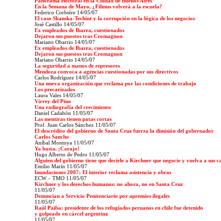
Panorama electoral en la Ciudad de Buenos Aires
En la Semana de Mayo, ¿Filmus volverá a la escuela?
Federico Corbière 14/05/07
El caso Skanska-Techint y la corrupción en la lógica de los negocios
José Castillo 14/05/07
Ex empleados de Ibarra, cuestionados
Dejaron sus puestos tras Cromagnon
Mariano Obarrio 14/05/07
Ex empleados de Ibarra, cuestionados
Dejaron sus puestos tras Cromagnon
Mariano Obarrio 14/05/07
La seguridad a manos de represores
Mendoza convoca a agencias cuestionadas por sus directivos
Carlos Rodríguez
14/05/07
Una nueva organización que reclama por las condiciones de trabajo
Los precarizados
Laura Vales
14/05/07
Virrey del Pino
Una radiografía del crecimiento
Daniel Cadabón 11/05/07
Las mentiras tienen patas cortas
Prof. Juan Carlos Sánchez
11/05/07
El descrédito del gobierno de Santa Cruz fuerza la dimisión del gobernador
Carlos Sancho
Aníbal Montoya 11/05/07
Ya basta. ¡Carajo!
Hugo Alberto de Pedro
11/05/07
Alguien del gobierno tiene que decirle a Kirchner que negocie y vuelva a sus c
Emilio Marín 11/05/07
Inundaciones 2007: El interior reclama asistencia y obras
ECW – TMO 11/05/07
Kirchner y los derechos humanos: no ahora, no en Santa Cruz
11/05/07
Denuncian a Servicio Penitenciario por apremios ilegales
11/05/07
Raúl Paiba: presidente de los refugiados peruanos en chile fue detenido
y golpeado en cárcel argentina
11/05/07