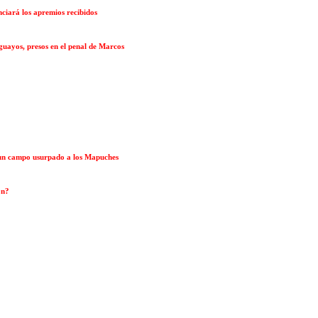
nciará los apremios recibidos
uayos, presos en el penal de Marcos
 un campo usurpado a los Mapuches
ón?