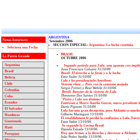
ARGENTINA
Notas Anteriores
Seteimbre 2006
SECCION ESPECIAL:
Argentina: La lucha continúa
Seleciona una Fecha
BRASIL
La Patria Grande
OCTUBRE 2006
Argentina
Segundo período para Lula: una apuesta con implic
Juan Francisco Coloane 31/10/06
Brasil
Brasil: El derecho a la fiesta y a la lucha
Emir Sader 31/10/06
Bolivia
Lula y las presidenciales brasileras
Chile
Victoria clara ... Pero con la camiseta mojada
Sergio Ferrari y Beat Wehrle 31/10/06
Colombia
Brasil: Razones de la victoria de Lula
Theotonio Dos Santos 31/10/06
Cuba
"Perón y Lula son distintos"
Ecuador
Entrevista a Marco Aurelio García, nuevo presidente 
Darío Pignotti 31/10/06
El Salvador
Lula fue una gran decepción, pero Alckmin es mucho 
Gilberto Maringoni 13/10/06
Honduras
El establishment le perdió la confianza a Lula. Entre
Guatemala
Emir Sader
13/10/06
Se expande la Cocina Brasil
Haiti
Daniela Estrada 13/10/06
Hay que frenar a la derecha y derrotar a Alckmin
Paraguay
João Pedro Stedile 13/10/06
México