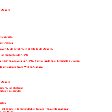
n Oaxaca
l conflicto
o de Oaxaca
 ayer 27 de octubre, en el estado de Oaxaca.
 los militantes de APPO
 el DF en apoyo a la APPO, 4 de la tarde en el hemiciclo a Juarez.
rte del camarógrafo Will en Oaxaca
n Oaxaca
nero, los abatidos
ertos y 23 heridos
ueblo
 - El gabinete de seguridad se declara "en alerta máxima"
al en Atenco