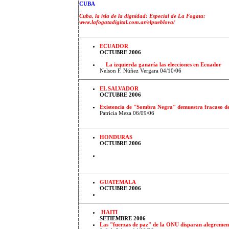
CUBA
Cuba, la isla de la dignidad: Especial de La Fogata:
www.lafogatadigital.com.ar/elpueblova/
ECUADOR
OCTUBRE 2006
La izquierda ganaría las elecciones en Ecuador
Nelson F. Núñez Vergara 04/10/06
EL SALVADOR
OCTUBRE 2006
Existencia de "Sombra Negra" demuestra fracaso de
Patricia Meza 06/09/06
HONDURAS
OCTUBRE 2006
GUATEMALA
OCTUBRE 2006
HAITI
SETIEMBRE 2006
Las "fuerzas de paz" de la ONU disparan alegrement