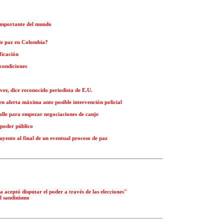
 importante del mundo
de paz en Colombia?
ficación
condiciones
 ver, dice reconocido periodista de E.U.
n alerta máxima ante posible intervención policial
Valle para empezar negociaciones de canje
 poder público
uyente al final de un eventual proceso de paz
da aceptó disputar el poder a través de las elecciones"
l sandinismo