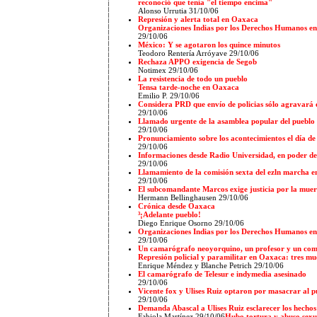
reconoció que tenía "el tiempo encima"
Alonso Urrutia 31/10/06
Represión y alerta total en Oaxaca
Organizaciones Indias por los Derechos Humanos e
29/10/06
México: Y se agotaron los quince minutos
Teodoro Rentería Arróyave
29/10/06
Rechaza APPO exigencia de Segob
Notimex 29/10/06
La resistencia de todo un pueblo
Tensa tarde-noche en Oaxaca
Emilio P.
29/10/06
Considera PRD que envío de policias sólo agravará e
29/10/06
Llamado urgente de la asamblea popular del puebl
29/10/06
Pronunciamiento sobre los acontecimientos el día de
29/10/06
Informaciones desde Radio Universidad, en poder de
29/10/06
Llamamiento de la comisión sexta del ezln marcha en
29/10/06
El subcomandante Marcos exige justicia por la mue
Hermann Bellinghausen 29/10/06
Crónica desde Oaxaca
³¡Adelante pueblo!
Diego Enrique Osorno 29/10/06
Organizaciones Indias por los Derechos Humanos e
29/10/06
Un camarógrafo neoyorquino, un profesor y un comu
Represión policial y paramilitar en Oaxaca: tres mu
Enrique Méndez y Blanche Petrich
29/10/06
El camarógrafo de Telesur e indymedia asesinado
29/10/06
Vicente fox y Ulises Ruiz optaron por masacrar al p
29/10/06
Demanda Abascal a Ulises Ruiz esclarecer los hechos
Fabiola Martínez 29/10/06
Hubo tortura y abuso sexu