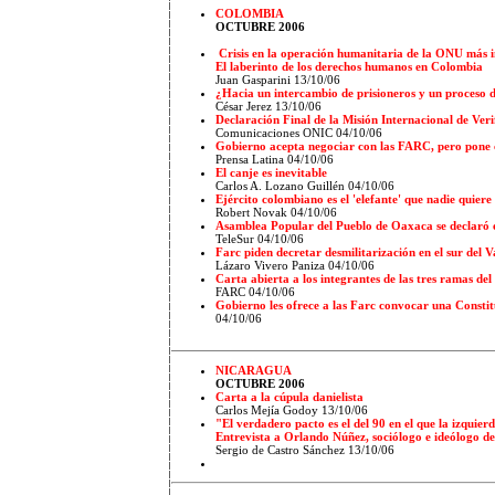
COLOMBIA
OCTUBRE 2006
Crisis en la operación humanitaria de la ONU más
El laberinto de los derechos humanos en Colombia
Juan Gasparini 13/10/06
¿Hacia un intercambio de prisioneros y un proceso 
César Jerez 13/10/06
Declaración Final de la Misión Internacional de Veri
Comunicaciones ONIC 04/10/06
Gobierno acepta negociar con las FARC, pero pone 
Prensa Latina 04/10/06
El canje es inevitable
Carlos A. Lozano Guillén 04/10/06
Ejército colombiano es el 'elefante' que nadie quiere
Robert Novak 04/10/06
Asamblea Popular del Pueblo de Oaxaca se declaró e
TeleSur 04/10/06
Farc piden decretar desmilitarización en el sur del 
Lázaro Vivero Paniza 04/10/06
Carta abierta a los integrantes de las tres ramas del
FARC 04/10/06
Gobierno les ofrece a las Farc convocar una Constit
04/10/06
NICARAGUA
OCTUBRE 2006
Carta a la cúpula danielista
Carlos Mejía Godoy 13/10/06
"El verdadero pacto es el del 90 en el que la izquier
Entrevista a Orlando Núñez, sociólogo e ideólogo de
Sergio de Castro Sánchez 13/10/06