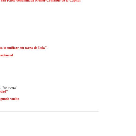
 de San Pablo denominada Primer Comando de la Capital
sa se unificar em torno de Lula"
sidencial
 "sin tierra"
üedad"
egunda vuelta