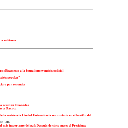
a militares
 pacíficamente a la brutal intervención policial
cción popular"
ncia o por renuncia
o resultan lesionados
cas a Oaxaca
de la resistencia Ciudad Universitaria se convierte en el bastión del
1/10/06
ial más importante del país Después de cinco meses el Presidente