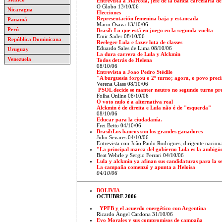
Entrevista a Marcola, jefe de la banda carcelaria
O Globo
13/10/06
Nicaragua
Elecciones
Representación femenina baja y estancada
Panamá
Mario Osava 13/10/06
Perú
Brasil: Lo que está en juego en la segunda vuelta
Emir Sader 08/10/06
República Dominicana
Reeleger Lula e fazer luta de classes
Eduardo Sales de Lima 08/10/06
Uruguay
La dura carrera de Lula y Alckmin
Venezuela
Todos detrás de Helena
08/10/06
Entrevista a Joao Pedro Stédile
"A burguesia forçou o 2º turno; agora, o povo preci
Verena Glass 08/10/06
PSOL decide se manter neutro no segundo turno pre
Folha Online 08/10/06
O voto nulo é a alternativa real
Alckmin é de direita e Lula não é de "esquerda"
08/10/06
Educar para la ciudadanía.
Frei Betto 04/10/06
Brasil:Los bancos son los grandes ganadores
Julio Sevares 04/10/06
Entrevista con João Paulo Rodrigues, dirigente nacional
"La principal marca del gobierno Lula es la ambig
Beat Wehrle y Sergio Ferrari 04/10/06
Lula y alckmin ya afinan sus candidaturas para la s
La campaña comenzó y apunta a Heloisa
04/10/06
BOLIVIA
OCTUBRE 2006
YPFB y el acuerdo energético con Argentina
Ricardo Ángel Cardona 31/10/06
Evo Morales y sus compromisos de campaña