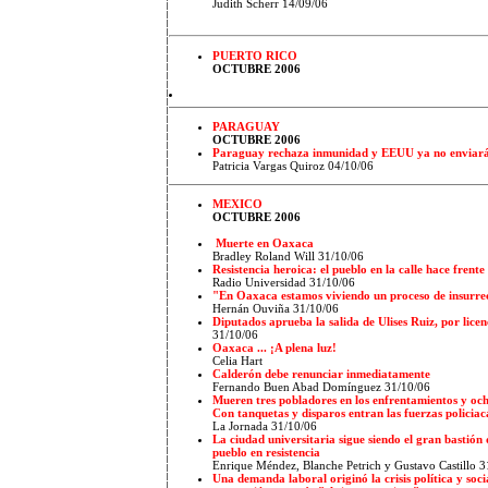
Judith Scherr 14/09/06
PUERTO RICO
OCTUBRE 2006
PARAGUAY
OCTUBRE 2006
Paraguay rechaza inmunidad y EEUU ya no enviará 
Patricia Vargas Quiroz 04/10/06
MEXICO
OCTUBRE 2006
Muerte en Oaxaca
Bradley Roland Will
31/10/06
Resistencia heroica: el pueblo en la calle hace frente
Radio Universidad
31/10/06
"En Oaxaca estamos viviendo un proceso de insurre
Hernán Ouviña 31/10/06
Diputados aprueba la salida de Ulises Ruiz, por lice
31/10/06
Oaxaca ... ¡A plena luz!
Celia Hart
Calderón debe renunciar inmediatamente
Fernando Buen Abad Domínguez 31/10/06
Mueren tres pobladores en los enfrentamientos y och
Con tanquetas y disparos entran las fuerzas policia
La Jornada
31/10/06
La ciudad universitaria sigue siendo el gran bastión 
pueblo en resistencia
Enrique Méndez, Blanche Petrich y Gustavo Castillo 3
Una demanda laboral originó la crisis política y soc