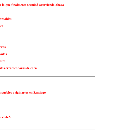
o lo que finalmente terminó ocurriendo ahora
onsables
les
eros
mados
ntes
das erradicadoras de coca
 pueblos originarios en Santiago
 chile?.