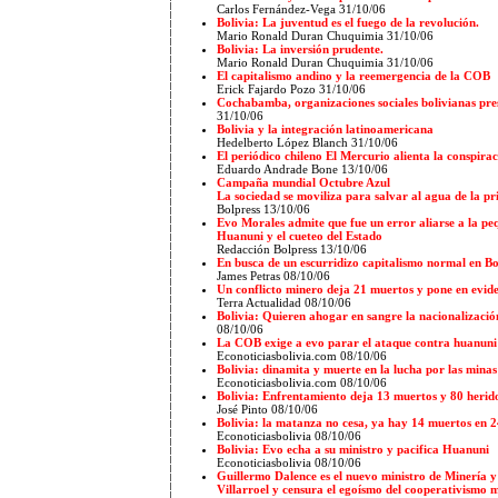
Carlos Fernández-Vega 31/10/06
Bolivia: La juventud es el fuego de la revolución.
Mario Ronald Duran Chuquimia 31/10/06
Bolivia: La inversión prudente.
Mario Ronald Duran Chuquimia
31/10/06
El capitalismo andino y la reemergencia de la COB
Erick Fajardo Pozo 31/10/06
Cochabamba, organizaciones sociales bolivianas pre
31/10/06
Bolivia y la integración latinoamericana
Hedelberto López Blanch 31/10/06
El periódico chileno El Mercurio alienta la conspirac
Eduardo Andrade Bone 13/10/06
Campaña mundial Octubre Azul
La sociedad se moviliza para salvar al agua de la pr
Bolpress 13/10/06
Evo Morales admite que fue un error aliarse a la p
Huanuni y el cueteo del Estado
Redacción Bolpress 13/10/06
En busca de un escurridizo capitalismo normal en Bo
James Petras 08/10/06
Un conflicto minero deja 21 muertos y pone en eviden
Terra Actualidad 08/10/06
Bolivia: Quieren ahogar en sangre la nacionalizació
08/10/06
La COB exige a evo parar el ataque contra huanuni
Econoticiasbolivia.com 08/10/06
Bolivia: dinamita y muerte en la lucha por las minas
Econoticiasbolivia.com 08/10/06
Bolivia: Enfrentamiento deja 13 muertos y 80 herid
José Pinto 08/10/06
Bolivia: la matanza no cesa, ya hay 14 muertos en 
Econoticiasbolivia 08/10/06
Bolivia: Evo echa a su ministro y pacifica Huanuni
Econoticiasbolivia 08/10/06
Guillermo Dalence es el nuevo ministro de Minería
Villarroel y censura el egoísmo del cooperativismo 