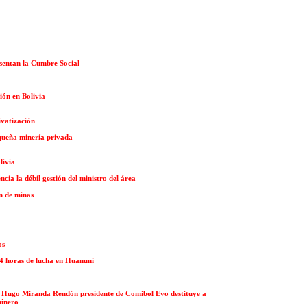
sentan la Cumbre Social
ión en Bolivia
ivatización
equeña minería privada
livia
cia la débil gestión del ministro del área
n de minas
os
24 horas de lucha en Huanuni
 y Hugo Miranda Rendón presidente de Comibol Evo destituye a
minero