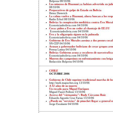
Bolpress 08/10/06
Los mineros de Huanuni ya habían advertido en juli
08/10/06
Preparativos de golpe de Estado en Bolivia
Heinz Dieterich
La calma vuelve a Huanuni, ahora buscan a los resp
Radio Erbol 08/10/06
Bolivia: la conspiración mediática contra Evo Mora
Econoticiasbolivia.com 04/10/06
Coca: piden a Evo no ceder al chantaje de EE.UU
Econoticiasbolivia.com 04/10/06
Evo y la oligarquía siguen en la pulseada
Econoticiasbolivia.com 04/10/06
Gobierno de Evo Morales asesina a dos peones cocal
SN-CEP
04/10/06
Acusan a gobernador boliviano de crear grupos ar
Prensa Latina 04/10/06
Bolivia: Gobierno acusa a cocaleros de narcotrafica
Econoticiasbolivia.com 04/10/06
Mueren dos campesinos en enfrentamiento con briga
Redacción Bolpress 04/10/06
CHILE
OCTUBRE 2006
Gobierno de Chile suprime tradicional marcha de los
http://meli.mapuches.org 13/10/06
A 32 años de su muerte
Un recado para Miguel Enríquez
Miguel Fauré Polloni 13/10/06
Acerca del "vietnamita": Rudy Cárcamo Ruiz
Eduardo Agustín Cruz Farias 13/10/06
¿Puede un "servicios" de pinochet llegar a general en
Jorge Escalante 04/10/06