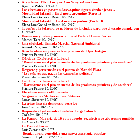
Arandanos: Elixir Europeo Con Sangre Americana
Agencia Walsh
10/12/07
Las elecciones ya pasaron, las vaquitas siguen siendo ajenas…
Mortalidad Infantil…En el norte argentino (Parte I)
Elena Luz González Bazán 10/12/07
Mortalidad Infantil… En el norte argentino (Parte II)
Elena Luz González Bazán
10/12/07
Todos/as a la jefatura de gobierno de la ciudad para que el estado cumpla con 
10/12/07
Denuncian y piden procesar al Fiscal Federal Emilio Ferrer
Marcos Taire 10/12/07
Una cholulada llamada Marcha Nacional Ambiental
Antonio Miglianelli 10/12/07
Anoche abrió sus puertas la exposición de 'Ojos Testigos'
Primera Fuente 10/12/07
Córdoba: Explotación Laboral
"Dormíamos en el piso en medio de los productos químicos y de roedores"
Primera Fuente 10/12/07
Desgaste y persecución en el puerto de Mar del Plata
"Los señores que pagan las campañas políticas"
Prensa de Frente
10/12/07
Córdoba: Explotación Laboral
"Dormíamos en el piso en medio de los productos químicos y de roedores"
Primera Fuente 10/12/07
Elecciones en una villa porteña
No ganan Las Madres en Los Piletones
Lucas Shcaerer 10/12/07
La triste historia de nuestro petróleo
José Castillo 10/12/07
Respuesta al gobernador fusilador Jorge Sobisch
CoCaPre 10/12/07
La Pampa: Mayoría de 18 votos aprobó regulación de abortos no punibles
La Arena 02/12/07
Un Patti al horno
Luis Zarranz 02/12/07
Botnia, ahora consolidar una nueva estrategia popular
Gervasio Espinosa
02/12/07