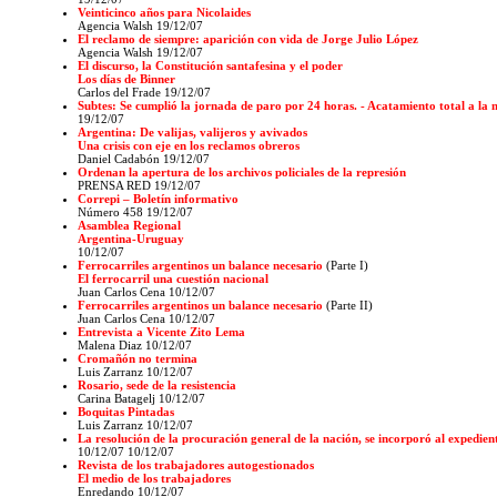
Veinticinco años para Nicolaides
Agencia Walsh
19/12/07
El reclamo de siempre: aparición con vida de Jorge Julio López
Agencia Walsh
19/12/07
El discurso, la Constitución santafesina y el poder
Los días de Binner
Carlos del Frade 19/12/07
Subtes: Se cumplió la jornada de paro por 24 horas. - Acatamiento total a la 
19/12/07
Argentina: De valijas, valijeros y avivados
Una crisis con eje en los reclamos obreros
Daniel Cadabón 19/12/07
Ordenan la apertura de los archivos policiales de la represión
PRENSA RED 19/12/07
Correpi – Boletín informativo
Número 458
19/12/07
Asamblea Regional
Argentina-Uruguay
10/12/07
Ferrocarriles argentinos un balance necesario
(Parte I)
El ferrocarril una cuestión nacional
Juan Carlos Cena 10/12/07
Ferrocarriles argentinos un balance necesario
(Parte II)
Juan Carlos Cena 10/12/07
Entrevista a Vicente Zito Lema
Malena Diaz 10/12/07
Cromañón no termina
Luis Zarranz 10/12/07
Rosario, sede de la resistencia
Carina Batagelj 10/12/07
Boquitas Pintadas
Luis Zarranz 10/12/07
La resolución de la procuración general de la nación, se incorporó al expedie
10/12/07
10/12/07
Revista de los trabajadores autogestionados
El medio de los trabajadores
Enredando
10/12/07