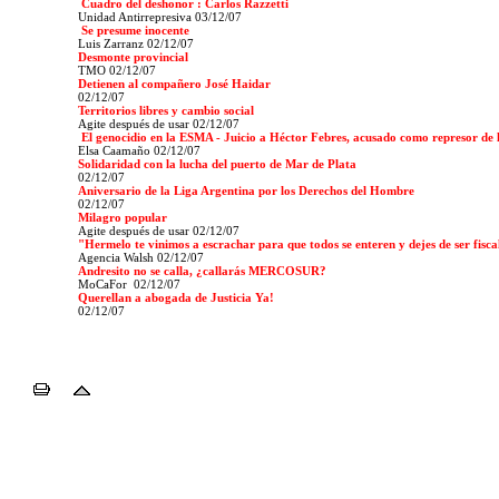
Cuadro del deshonor : Carlos Razzetti
Unidad Antirrepresiva
03/12/07
Se presume inocente
Luis Zarranz 02/12/07
Desmonte provincial
TMO 02/12/07
Detienen al compañero José Haidar
02/12/07
Territorios libres y cambio social
Agite después de usar
02/12/07
El genocidio en la ESMA - Juicio a Héctor Febres, acusado como represor de 
Elsa Caamaño 02/12/07
Solidaridad con la lucha del puerto de Mar de Plata
02/12/07
Aniversario de la Liga Argentina por los Derechos del Hombre
02/12/07
Milagro popular
Agite después de usar
02/12/07
"Hermelo te vinimos a escrachar para que todos se enteren y dejes de ser fisca
Agencia Walsh
02/12/07
Andresito no se calla, ¿callarás MERCOSUR?
MoCaFor
02/12/07
Querellan a abogada de Justicia Ya!
02/12/07