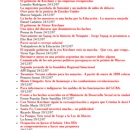
El gobierno de Kirchner y las empresas recuperadas
Leandro Rodríguez 24/12/07
La sugerente parábola de Antonini y un maletín de miles de dólares
Otro pato de la justicia de Estados Unidos
Marcos Salgado 24/12/07
La lucha de los maestros es una lucha por la Educación - La maestra enojada
Daniel Cadabón 24/12/07
El gobierno de Néstor Kirchner
Una épica del discurso que desmintieron los hechos
Prensa de Frente 24/12/07
Nuevamente un Sapag en la historia de Neuquén - Jorge Sapag se pronuncia a
Elio Brat 24/12/07
Pacto social o cerrojo salarial
Trabajadores de la Educación 24/12/07
El segundo gobierno de la era Kirchner está en marcha - Que voy, que vengo…
Victor Ego Ducrot 24/12/07
Diecinueve meses en una prisión argentina sin cometer delito alguno
Comunicado de los seis presos políticos paraguayos en la prisión de Marcos
24/12/07
Segunda jornada de la Asamblea Regional binacional
APF.Digital 19/12/07
Tucumán: Verano caliente para los usuarios - A partir de enero de 2008 cobrar
Primera fuente 19/12/07
Monte Chingolo: Acto de homenaje a los combatientes revolucionarios
19/12/07
Para informarse e indignarse: los sueldos de los funcionarios del GCBA.
19/12/07
Frente a los hechos ocurridos en el Ministerio de Desarrollo Social en la ciuda
Frente Popular Darío Santillán
19/12/07
Con Néstor Kirchner siguió la extranjerización y seguro que Cristina le dará 
Emilio Marín 19/12/07
Santa Fe, Cencosud invertirá mucho... en publicidad
Ricardo Monje 19/12/07
La Pampa: Veto total de Jorge a la Ley de Aborto
La Arena 19/12/07
Ocupación en Ipross el bolsón: 14to DÍA
se comprometieron a hacer una propuesta
19/12/07