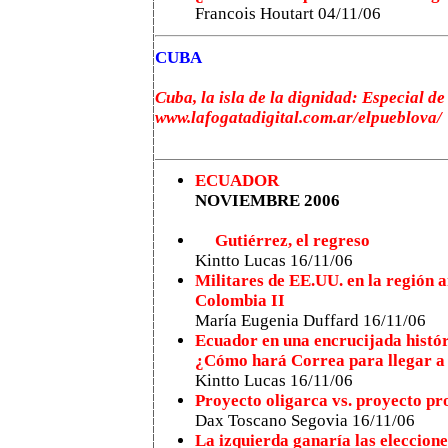
Francois Houtart 04/11/06
CUBA
Cuba, la isla de la dignidad: Especial d
www.lafogatadigital.com.ar/elpueblova/
ECUADOR
NOVIEMBRE 2006
Gutiérrez, el regreso
Kintto Lucas 16/11/06
Militares de EE.UU. en la región 
Colombia II
María Eugenia Duffard 16/11/06
Ecuador en una encrucijada histó
¿Cómo hará Correa para llegar a 
Kintto Lucas 16/11/06
Proyecto oligarca vs. proyecto pr
Dax Toscano Segovia 16/11/06
La izquierda ganaría las eleccion