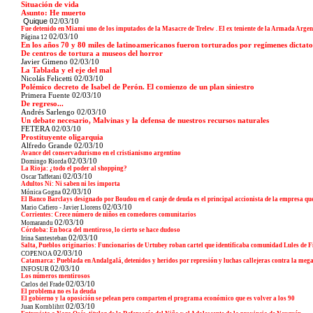
Situación de vida
Asunto: He muerto
Quique
02/03/10
Fue detenido en Miami uno de los imputados de la Masacre de Trelew . El ex teniente de la Armada Arg
02/03/10
Página 12
En los años 70 y 80 miles de latinoamericanos fueron torturados por regímenes dictato
De centros de tortura a museos del horror
Javier Gimeno
02/03/10
La Tablada y el eje del mal
Nicolás Felicetti
02/03/10
Polémico decreto de Isabel de Perón. El comienzo de un plan siniestro
Primera Fuente
02/03/10
De regreso...
Andrés Sarlengo
02/03/10
Un debate necesario, Malvinas y la defensa de nuestros recursos naturales
FETERA
02/03/10
Prostituyente oligarquia
Alfredo Grande
02/03/10
Avance del conservadurismo en el cristianismo argentino
02/03/10
Domingo Riorda
La Rioja: ¿todo el poder al shopping?
02/03/10
Oscar Taffetani
Adultos Ni: Ni saben ni les importa
02/03/10
Mónica Gogna
El Banco Barclays designado por Boudou en el canje de deuda es el principal accionista de la empresa qu
02/03/10
Mario Cafiero - Javier Llorens
Corrientes: Crece número de niños en comedores comunitarios
02/03/10
Momarandu
Córdoba: En boca del mentiroso, lo cierto se hace dudoso
02/03/10
Irina Santesteban
Salta, Pueblos originarios: Funcionarios de Urtubey roban cartel que identificaba comunidad Lules de F
02/03/10
COPENOA
Catamarca: Pueblada en Andalgalá, detenidos y heridos por represión y luchas callejeras contra la meg
02/03/10
INFOSUR
Los números mentirosos
02/03/10
Carlos del Frade
El problema no es la deuda
El gobierno y la oposición se pelean pero comparten el programa económico que es volver a los 90
02/03/10
Juan Kornblihtt