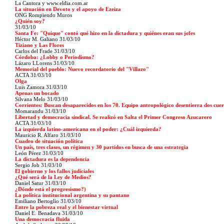
La Cantora y www.eldia.com.ar
La situación en Devoto y el apoyo de Ezeiza
ONG Rompiendo Muros
¿Quién soy?
31/03/10
Santa Fe: "Quique" contó qué hizo en la dictadura y quiénes eran sus jefes
Héctor M. Galiano
31/03/10
Tiziano y Las Flores
Carlos del Frade
31/03/10
Córdoba: ¿Lobby o Periodismo?
Lázaro LLorens
31/03/10
Memorial del pueblo: Nuevo recordatorio del "Villazo"
ACTA
31/03/10
Olga
Luis Zamora
31/03/10
Apenas un bocado
Silvana Melo
31/03/10
Corrientes: Buscan desaparecidos en los 70. Equipo antropológico desentierra dos cue
Momarandu
31/03/10
Libertad y democracia sindical. Se realizó en Salta el Primer Congreso Azucarero
ACTA
31/03/10
La izquierda latino-americana en el poder: ¿Cuál izquierda?
Mauricio R. Alfaro
31/03/10
Cuadro de situación política
Un país, tres clases, un régimen y 30 partidos en busca de una estrategia
León Pérez
31/03/10
La dictadura es la dependencia
Sergio Job
31/03/10
El gobierno y los fallos judiciales
¿Qué será de la Ley de Medios?
Daniel Satur
31/03/10
¿Dónde está el progresismo?)
La política institucional argentina y su pantano
Emiliano Bertoglio
31/03/10
Entre la pobreza real y el bienestar virtual
Daniel E. Benadava
31/03/10
Una democracia fluida