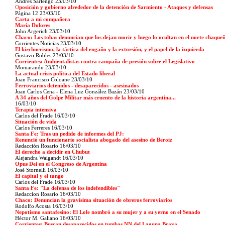
Andrés Sarlengo
23/03/10
O
posición y gobierno alrededor de la detención de Sarmiento - Ataques y defensas
Página 12
23/03/10
Carta a mi compañera
Maria Dolores
John Argerich
23/03/10
Chaco: Los tobas denuncian que los dejan morir y luego lo ocultan en el norte chaque
Corrientes Noticias
23/03/10
El kirchnerismo, la táctica del engaño y la extorsión, y el papel de la izquierda
Gustavo Robles
23/03/10
Corrientes: Ambientalistas contra campaña de presión sobre el Legislativo
Momarandu
23/03/10
La actual crisis política del Estado liberal
Juan Francisco Coloane
23/03/10
Ferroviarios detenidos - desaparecidos - asesinados
Juan Carlos Cena - Elena Luz González Bazán
23/03/10
A 34 años del Golpe Militar más cruento de la historia argentina...
16/03/10
Terapia intensiva
Carlos del Frade 16/03/10
Situación de vida
Carlos Ferreres 16/03/10
Santa Fe: Tras un pedido de informes del PJ:
Renunció un funcionario socialista abogado del asesino de Beroiz
Redacción Rosario 16/03/10
El derecho a decidir en Chubut
Alejandra Waigandt 16/03/10
Opus Dei en el Congreso de Argentina
José Stornelli 16/03/10
El capital y el tango
Carlos del Frade 16/03/10
Santa Fe: "La defensa de los
indefendibles"
Redaccion Rosario 16/03/10
Chaco: Denuncian la gravísima situación de obreros ferroviarios
Rodolfo Acosta 16/03/10
Nepotismo santafesino: El Lole nombró a su mujer y a su yerno en el Senado
Héctor M. Galiano 16/03/10
Corrientes: Buscan desaparecidos en tumbas NN del Laguna Brava