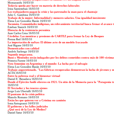
Momarandu 16/03/10
Todavía queda por hacer en materia de derechos laborales
Irina Santesteban 16/03/10
Los trabajadores pagan la crisis y las patronales la usan para el chantaje
Julio C. Gambina 16/03/10
Trabajo de la mujer: Informalidad y menores salarios. Una igualdad inexistente
Elena Luz González Bazán 16/03/10
Tucumán. Comunidades indígenas, un relevamiento territorial busca frenar el avance t
Esteban Stanich 16/03/10
Historia de la resistencia peronista
Juan Carlos Cena 16/03/10
Córdoba: Las mentiras y presiones de CARTEZ para frenar la Ley de Bosques
Prensa Red 16/03/10
La importación de naftas: El último acto de un modelo fracasado
José Rigane 16/03/10
Domesticados con calidad
Andrés Sarlengo 16/03/10
Segunda megacausa.
Bussi y Menéndez serán indagados por los delitos cometidos contra más de 100 víctimas
Primera Fuente 16/03/10
Voto femenino en Argentina y el mundo: La lucha por el sufragio
Elena Luz González Bazán 16/03/10
Trabajo augoestionado. "Las fábricas recuperadas demuestran la lucha de jóvenes y 
ACTA 16/03/10
Entre la pobreza real y el bienestar virtual
Daniel E. Benadava 16/03/10
Donde el Ejército fusiló obreros en 1921. Un sitio de la Memoria para la "Patagonia t
16/03/10
El Terciador y los tesoros ajenos
Jorge Luis Ubertalli 16/03/10
El pantano de la crisis política
Manolo Romano 16/03/10
Están los que quieren ver a Cristina en camisón
Irma Antognazzi 16/03/10
El gobierno y los fallos judiciales
¿Qué será de la Ley de Medios?
Daniel Satur 16/03/10