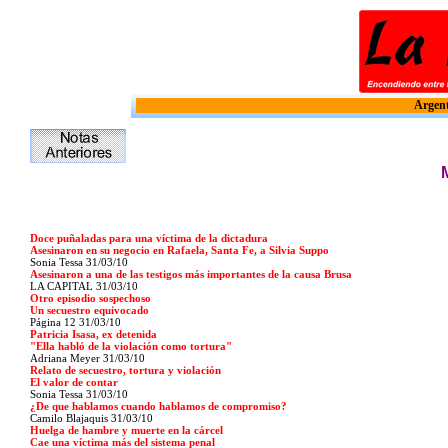
Argent
Doce puñaladas para una víctima de la dictadura
Asesinaron en su negocio en Rafaela, Santa Fe, a Silvia Suppo
Sonia Tessa
31/03/10
Asesinaron a una de las testigos más importantes de la causa Brusa
LA CAPITAL
31/03/10
Otro episodio sospechoso
Un secuestro equivocado
Página 12
31/03/10
Patricia Isasa, ex detenida
"Ella habló de la violación como tortura"
Adriana Meyer
31/03/10
Relato de secuestro, tortura y violación
El valor de contar
Sonia Tessa
31/03/10
¿De que hablamos cuando hablamos de compromiso?
Camilo Blajaquis
31/03/10
Huelga de hambre y muerte en la cárcel
Cae una víctima más del sistema penal