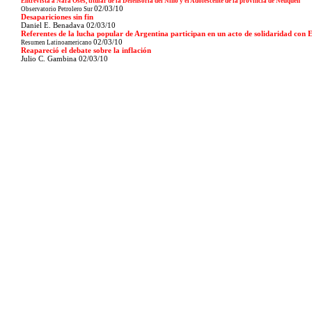
Entrevista a Nara Osés, titular de la Defensoría del Niño y el Adolescente de la provincia de Neuquén
02/03/10
Observatorio Petrolero Sur
Desapariciones sin fin
Daniel E. Benadava
02/03/10
Referentes de la lucha popular de Argentina participan en un acto de solidaridad con 
02/03/10
Resumen Latinoamericano
Reapareció el debate sobre la inflación
Julio C. Gambina
02/03/10