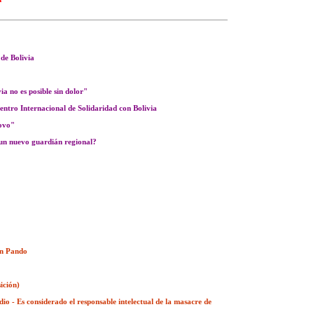
 de Bolivia
a no es posible sin dolor"
ntro Internacional de Solidaridad con Bolivia
sovo"
un nuevo guardián regional?
en Pando
ición)
io - Es considerado el responsable intelectual de la masacre de