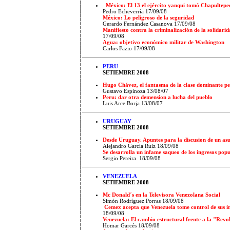
México: El 13 el ejército yanqui tomó Chapultepec
Pedro Echeverría 17/09/08
México: Lo peligroso de la seguridad
Gerardo Fernández Casanova 17/09/08
Manifiesto contra la criminalización de la solidarid
17/09/08
Agua: objetivo económico militar de Washington
Carlos Fazio 17/09/08
PERU
SETIEMBRE 2008
Hugo Chávez, el fantasma de la clase dominante p
Gustavo Espinoza 13/08/07
Peru: dar otra demension a lucha del pueblo
Luis Arce Borja 13/08/07
URUGUAY
SETIEMBRE 2008
Desde Uruguay. Apuntes para la discusion de un asu
Alejandro García Ruiz 18/09/08
Se desarrolla un infame saqueo de los ingresos popu
Sergio Pereira 18/09/08
VENEZUELA
SETIEMBRE 2008
Mc Donald´s en la Televisora Venezolana Social
Simón Rodríguez Porras 18/09/08
Cemex acepta que Venezuela tome control de sus i
18/09/08
Venezuela: El cambio estructural frente a la "Revo
Homar Garcés 18/09/08