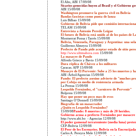
El Alto, ABI 17/09/08
Sicarios genocidas huyen al Brasil y el Gobierno ge
ABI 15/09/08
Washington promueve la guerra civil en Bolivia
Bandas fascistas como punta de lanza
Luis Bilbao 15/09/08
Gobierno de Bolivia pide que comisión internacion
TELAM 15/09/08
Entrevista a Antonio Peredo Leigue
El futuro de Bolivia está unido al de los países de 
Montserrat Ponsa i Tarrés 15/09/08
Bolivia, Venezuela, Paraguay y Argentina: una so
Guillermo Almeyra 15/09/08
Prefecto de Pando pide aceptar estado de sitio per
http://www.ultimahora.com
15/09/08
La masacre de Pando
Alfredo Grieco y Bavio 15/09/08
Dura réplica de Chávez a los militares
Caracas. AFP 15/09/08
Masacre de El Porvenir: Sube a 25 los muertos y h
ABI /Árbol/Agencias 15/09/08
Pando: El prefecto asesino advierte de "muchos pro
por Cobija en medio de resistencia armada
La Prensa 15/09/08
Leopoldo Fernández, el "carnicero de Porvenir"
Bolpress 15/09/08
Hay que poner un poco mas de evos
Santiago O’Donnell 15/09/08
Biografía de un masacrador
¿Quién es Leopoldo Fernández?
15/09/08
Pando: 8 muertos y más de 20 heridos.
Gobierno acusa a prefecto Fernández por masacre
http://www.abi.bo
- Agencias 12/09/08
El poder gamonal terrateniente (media luna) prete
CEP-Bolivia 12/09/08
El Peor de los Escenarios. Bolivia en la Encrucijada
Carlos A. Pereyra Mele 12/09/08