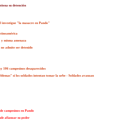
stiona su detención
al investigue "la masacre en Pando"
Latinoamérica
la y misma amenaza
o no admite ser detenido
ay 106 campesinos desaparecidos
blemas" si los soldados intentan tomar la urbe - Soldados avanzan
 de campesinos en Pando
nde afianzar su poder