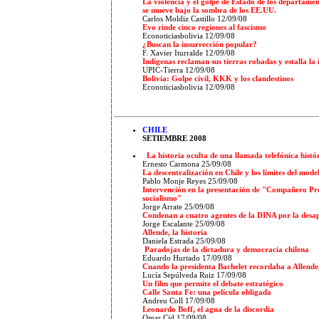
La violencia y el golpe de Estado de los departame
se mueve bajo la sombra de los EE.UU.
Carlos Moldiz Castillo 12/09/08
Evo rinde cinco regiones al fascismo
Econoticiasbolivia 12/09/08
¿Buscan la insurrección popular?
F. Xavier Iturralde 12/09/08
Indígenas reclaman sus tierras robadas y estalla la 
UPIC-Tierra 12/09/08
Bolivia: Golpe civil, KKK y los clandestinos
Econoticiasbolivia 12/09/08
CHILE
SETIEMBRE 2008
La historia oculta de una llamada telefónica hist
Ernesto Carmona 25/09/08
La descentralización en Chile y los límites del mode
Pablo Monje Reyes 25/09/08
Intervención en la presentación de "Compañero Pre
socialismo"
Jorge Arrate 25/09/08
Condenan a cuatro agentes de la DINA por la desapa
Jorge Escalante 25/09/08
Allende, la historia
Daniela Estrada 25/09/08
Paradojas de la dictadura y democracia chilena
Eduardo Hurtado
17/09/08
Cuando la presidenta Bachelet recordaba a Allend
Lucía Sepúlveda Ruiz 17/09/08
Un film que permite el debate estratégico
Calle Santa Fe: una película obligada
Andreu Coll 17/09/08
Leonardo Boff, el agua de la discordia
Omar Cid 17/09/08