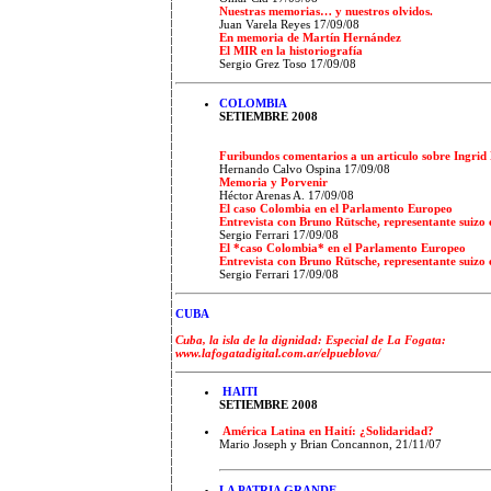
Nuestras memorias… y nuestros olvidos.
Juan Varela Reyes
17/09/08
En memoria de Martín Hernández
El MIR en la historiografía
Sergio Grez Toso 17/09/08
COLOMBIA
SETIEMBRE 2008
Furibundos comentarios a un articulo sobre Ingrid
Hernando Calvo Ospina 17/09/08
Memoria y Porvenir
Héctor Arenas A. 17/09/08
El caso Colombia en el Parlamento Europeo
Entrevista con Bruno Rütsche, representante suizo 
Sergio Ferrari 17/09/08
El *caso Colombia* en el Parlamento Europeo
Entrevista con Bruno Rütsche, representante suizo 
Sergio Ferrari 17/09/08
CUBA
Cuba, la isla de la dignidad: Especial de La Fogata:
www.lafogatadigital.com.ar/elpueblova/
HAITI
SETIEMBRE 2008
América Latina en Haití: ¿Solidaridad?
Mario Joseph y Brian Concannon, 21/11/07
LA PATRIA GRANDE