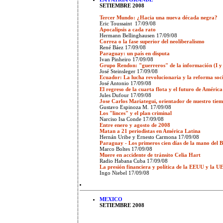
SETIEMBRE 2008
Tercer Mundo: ¿Hacia una nueva década negra?
Eric Toussaint 17/09/08
Apocalipsis a cada rato
Hermann Bellinghausen 17/09/08
Correa o la fase superior del neoliberalismo
René Báez 17/09/08
Paraguay: un país en disputa
Ivan Pinheiro 17/09/08
Grupo Rendon: "guerreros" de la información (I y 
José Steinsleger 17/09/08
Ecuador: La lucha revolucionaria y la reforma soc
José Antonio 17/09/08
El regreso de la cuarta flota y el futuro de América
Jules Dufour 17/09/08
Jose Carlos Mariategui, orientador de nuestro tie
Gustavo Espinoza M. 17/09/08
Los "linces" y el plan criminal
Narciso Isa Conde 17/09/08
Entre enero y agosto de 2008
Matan a 21 periodistas en América Latina
Hernán Uribe y Ernesto Carmona 17/09/08
Paraguay - Los primeros cien días de la mano del
Marco Boltes 17/09/08
Muere en accidente de tránsito Celia Hart
Radio Habana Cuba 17/09/08
La presión financiera y política de la EEUU y la U
Ingo Niebel 17/09/08
MEXICO
SETIEMBRE 2008