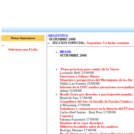
ARGENTINA
Notas Anteriores
SETIEMBRE 2008
SECCION ESPECIAL:
Argentina: La lucha continúa
Seleciona una Fecha
BRASIL
SETIEMBRE 2008
Pistas prácticas para cuidar de la Tierra
Leonardo Boff 25/09/08
Entrevista a Gilmar Mauro
Situación y perspectivas del Movimiento de los Sin T
Waldo Lao Fuentes 25/09/08
Informe de la ONU analiza ejecuciones extrajudicia
Adital 25/09/08
Brasil: Grito por derechos y participación popular
Brasil de Fato 17/09/08
Geopolítica del Sur: la batalla de Estados Unidos 
jl Monzantg 17/09/08
Soñadores y constructores en la historia del PT bra
Carlos Abel Suárez · Raul Pont 17/09/08
Capoeira
Fabiana Frayssinet 17/09/08
Resabios de la vieja dictadura
Militares brasileños salen de las sombras
Rodrigo Menitto 17/09/08
Brasil: Democracia ritual y desmovilización popula