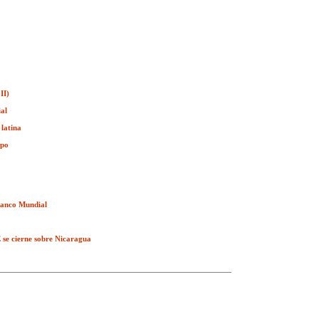
II)
ial
 latina
mpo
 Banco Mundial
E se cierne sobre Nicaragua