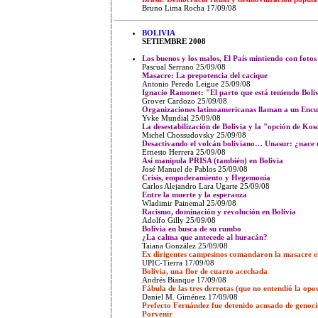
Bruno Lima Rocha 17/09/08
BOLIVIA
SETIEMBRE 2008
Los buenos y los malos, El País mintiendo con fotos
Pascual Serrano
25/09/08
Masacre: La prepotencia del cacique
Antonio Peredo Leigue 25/09/08
Ignacio Ramonet: "El parto que está teniendo Bolivi
Grover Cardozo 25/09/08
Organizaciones latinoamericanas llaman a un Encue
Yvke Mundial 25/09/08
La desestabilización de Bolivia y la "opción de Ko
Michel Chossudovsky 25/09/08
Desactivando el volcán boliviano… Unasur: ¿nace 
Ernesto Herrera 25/09/08
Así manipula PRISA (también) en Bolivia
José Manuel de Pablos 25/09/08
Crisis, empoderamiento y Hegemonía
Carlos Alejandro Lara Ugarte 25/09/08
Entre la muerte y la esperanza
Wladimir Painemal 25/09/08
Racismo, dominación y revolución en Bolivia
Adolfo Gilly 25/09/08
Bolivia en busca de su rumbo
¿La calma que antecede al huracán?
Taiana González 25/09/08
Ex dirigentes campesinos comandaron la masacre 
UPIC-Tierra
17/09/08
Bolivia, una flor de cuarzo acechada
Andrés Bianque 17/09/08
Fábula de las tres derrotas (que no entendió la opos
Daniel M. Giménez 17/09/08
Prefecto Fernández fue detenido acusado de genocid
Porvenir