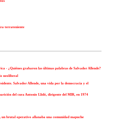
ntos
ira terrateniente
órica - ¿Quiénes grabaron las últimas palabras de Salvador Allende?
lo neoliberal
sidente. Salvador Allende, una vida por la democracia y el
rición del cura Antonio Llidó, dirigente del MIR, en 1974
e, un brutal operativo allanaba una comunidad mapuche