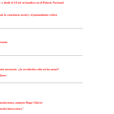
 y desde el 14 izó su bandera en el Palacio Nacional
ad, la conciencia social y el pensamiento crítico
eruana
nto necesario: ¿la revolución cabe en las urnas?
lares
nstalaciones, anuncia Hugo Chávez
lución burocrática"