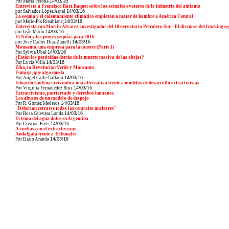
Por María Perona
14/03/16
Entrevista a Francisco Báez Baquet sobre los actuales avatares de la industria del amianto
por Salvador López Arnal
14/03/16
La sequía y el calentamiento climático empiezan a matar de hambre a América Central
por Marie-Pia Rieublanc
14/03/16
Entrevista con Martín Álvarez, investigador del Observatorio Petrolero Sur. "El discurso del fracking se
por Iván Marín
14/03/16
El Niño y las peores sequías para 2016
por José Carlos Díaz Zanelli
14/03/16
Monsanto, una empresa para la muerte (Parte I)
Por Sylvia Ubal
14/03/16
¿Están los pesticidas detrás de la muerte masiva de las abejas?
Por Lucía Villa
14/03/16
Zika, la Revolución Verde y Monsanto
Fumiga, que algo queda
Por Ángel Calle Collado
14/03/16
Eduardo Gudynas reivindica una alternativa frente a modelos de desarrollo extractivistas
Por Virginia Fernanedez Ruiz
14/03/16
Extractivismo, patriarcado y derechos humanos
Los abusos de un modelo de despojo
Por R. Gómez Mederos
14/03/16
"Deberían cerrarse todas las centrales nucleares"
Por Rosa Guevara Landa
14/03/16
El tema del agua dulce en Argentina
Por Cristian Frers
14/03/16
A vueltas con el extractivismo
Andalgalá frente a Tribunales
Por Darío Aranda
14/03/16