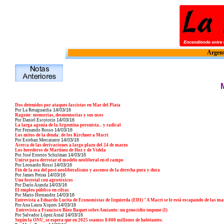
Argent
Dos detenidos por ataques fascistas en Mar del Plata
Por La Retaguardia
14/03/16
Ragone: memorias, desmemorias y sus usos
Por Daniel Escotorin
14/03/16
La larga agonía de la Argentina peronista... y radical
Por Fernando Rosso
14/03/16
Los mitos de la deuda: de los Kirchner a Macri
Por Esteban Mercatante
14/03/16
Acerca de las derivaciones a largo plazo del 24 de marzo
Los herederos de Martínez de Hoz y de Videla
Por José Ernesto Schulman
14/03/16
Unirse para derrotar el modelo neoliberal en el campo
Por Leonardo Rossi
14/03/16
Fin de la era del post-neoliberalismo y ascenso de la derecha pura y dura
Por James Petras
14/03/16
Una forestal con agrotóxicos
Por Darío Aranda
14/03/16
El empleo público en cifras
Por Mario Hernandez
14/03/16
Entrevista a Eduardo Lucita de Economistas de Izquierda (EDI) "A Macri se le está escapando de las ma
Por Ana Laura Xiques
14/03/16
Entrevista a Francisco Báez Baquet sobre Amianto: un genocidio impune (I)
Por Salvador López Arnal
14/03/16
Según la ONU, se espera que en 2025 seamos 8.000 millones de habitantes.