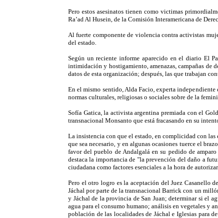
Pero estos asesinatos tienen como victimas primordialm
Ra’ad Al Husein, de la Comisión Interamericana de Dere
Al fuerte componente de violencia contra activistas muj
del estado.
Según un reciente informe aparecido en el diario El P
intimidación y hostigamiento, amenazas, campañas de despr
datos de esta organización; después, las que trabajan co
En el mismo sentido, Alda Facio, experta independiente 
normas culturales, religiosas o sociales sobre de la femi
Sofía Gatica, la activista argentina premiada con el Go
transnacional Monsanto que está fracasando en su intent
La insistencia con que el estado, en complicidad con las 
que sea necesario, y en algunas ocasiones tuerce el brazo 
favor del pueblo de Andalgalá en su pedido de amparo 
destaca la importancia de "la prevención del daño a futur
ciudadana como factores esenciales a la hora de autoriz
Pero el otro logro es la aceptación del Juez Casanello
Jáchal por parte de la transnacional Barrick con un mill
y Jáchal de la provincia de San Juan; determinar si el ag
agua para el consumo humano; análisis en vegetales y an
población de las localidades de Jáchal e Iglesias para d