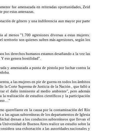
iamente fue amenazada en reiteradas oportunidades, Zeid
e por estas amenazas.
otación de género y una indiferencia aun mayor por parte
a al menos "1.700 agresiones diversas a estas mujeres:
el territorio son quienes sufren más agresiones, según los
os los derechos humanos estamos desafiando a la vez las
 Y eso genera hostilidad".
eada y amenazada a punta de pistola por luchar contra la
rdoba.
entra, a las mujeres en pie de guerra en todos los ámbitos
ado la Corte Suprema de Justicia de la Nación , que falló a
itar el daño inminente al medio ambiente", pero además
 la realización de estudios científicos y la participación
 caso…"
mo querellante en la causa por la contaminación del Río
 a las aguas subterráneas de los departamentos de Iglesia
o Jáchal drenan a los conductos subterráneos que llevan el
 Universidad de Buenos Aires realice un estudio sobre la
 considera una exhortación a las autoridades nacionales y