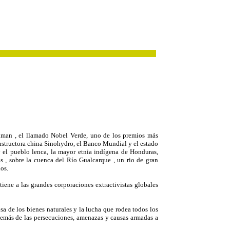
dman , el llamado Nobel Verde, uno de los premios más
onstructora china Sinohydro, el Banco Mundial y el estado
y el pueblo lenca, la mayor etnia indígena de Honduras,
s , sobre la cuenca del Río Gualcarque , un rio de gran
los.
iene a las grandes corporaciones extractivistas globales
 de los bienes naturales y la lucha que rodea todos los
además de las persecuciones, amenazas y causas armadas a