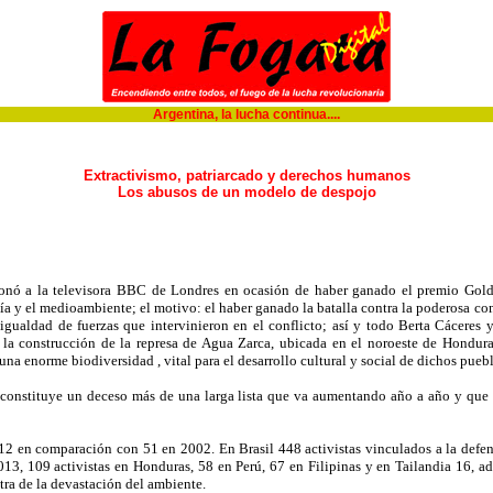
Argentina, la lucha continua....
Extractivismo, patriarcado y derechos humanos
Los abusos de un modelo de despojo
ncionó a la televisora BBC de Londres en ocasión de haber ganado el premio Gol
ía y el medioambiente; el motivo: el haber ganado la batalla contra la poderosa c
igualdad de fuerzas que intervinieron en el conflicto; así y todo Berta Cáceres 
a la construcción de la represa de Agua Zarca, ubicada en el noroeste de Hondura
 una enorme biodiversidad , vital para el desarrollo cultural y social de dichos pueb
 constituye un deceso más de una larga lista que va aumentando año a año y que t
en comparación con 51 en 2002. En Brasil 448 activistas vinculados a la defensa
 2013, 109 activistas en Honduras, 58 en Perú, 67 en Filipinas y en Tailandia 16, 
tra de la devastación del ambiente.