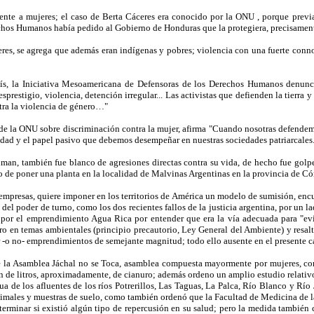
ente a mujeres; el caso de Berta Cáceres era conocido por la ONU , porque prev
chos Humanos había pedido al Gobierno de Honduras que la protegiera, precisament
eres, se agrega que además eran indígenas y pobres; violencia con una fuerte conn
aís, la Iniciativa Mesoamericana de Defensoras de los Derechos Humanos denunci
estigio, violencia, detención irregular... Las activistas que defienden la tierra y 
ntra la violencia de género…"
de la ONU sobre discriminación contra la mujer, afirma "Cuando nosotras defendem
nidad y el papel pasivo que debemos desempeñar en nuestras sociedades patriarcales.
ldman, también fue blanco de agresiones directas contra su vida, de hecho fue golp
o de poner una planta en la localidad de Malvinas Argentinas en la provincia de Có
empresas, quiere imponer en los territorios de América un modelo de sumisión, encu
del poder de turno, como los dos recientes fallos de la justicia argentina, por un l
por el emprendimiento Agua Rica por entender que era la vía adecuada para "ev
o en temas ambientales (principio precautorio, Ley General del Ambiente) y resalta
ar -o no- emprendimientos de semejante magnitud; todo ello ausente en el presente
 de la Asamblea Jáchal no se Toca, asamblea compuesta mayormente por mujeres, co
ón de litros, aproximadamente, de cianuro; además ordeno un amplio estudio relativo
ua de los afluentes de los ríos Potrerillos, Las Taguas, La Palca, Río Blanco y Rí
imales y muestras de suelo, como también ordenó que la Facultad de Medicina de la
eterminar si existió algún tipo de repercusión en su salud; pero la medida también