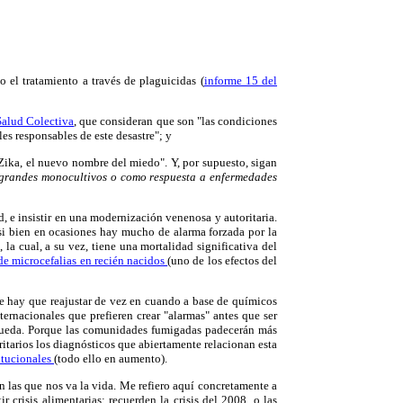
 el tratamiento a través de plaguicidas (
informe 15 del
Salud Colectiva
, que consideran que son "las condiciones
les responsables de este desastre"; y
Zika, el nuevo nombre del miedo". Y, por supuesto, sigan
 grandes monocultivos o como respuesta a enfermedades
, e insistir en una modernización venenosa y autoritaria.
si bien en ocasiones hay mucho de alarma forzada por la
a cual, a su vez, tiene una mortalidad significativa del
 de microcefalias en recién nacidos
(uno de los efectos del
e hay que reajustar de vez en cuando a base de químicos
ernacionales que prefieren crear "alarmas" antes que ser
e queda. Porque las comunidades fumigadas padecerán más
itarios los diagnósticos que abiertamente relacionan esta
titucionales
(todo ello en aumento).
en las que nos va la vida. Me refiero aquí concretamente a
risis alimentarias: recuerden la crisis del 2008, o las