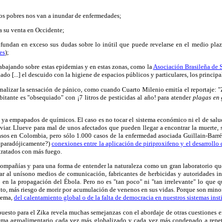
tos pobres nos van a inundar de enfermedades;
a su venta en Occidente;
fundan en exceso sus dudas sobre lo inútil que puede revelarse en el medio plazo
es
);
trabajando sobre estas epidemias y en estas zonas, como la
Asociación Brasileña de 
o [...] el descuido con la higiene de espacios públicos y particulares, los principa
nalizar la sensación de pánico, como cuando Cuarto Milenio emitía el reportaje: "
itante es "obsequiado" con ¡7 litros de pesticidas al año! para atender
plagas en
 ya empapados de químicos. El caso es no tocar el sistema económico ni el de salud
iar. Llueve para mal de unos afectados que pueden llegar a encontrar la muerte, 
os en Colombia, pero sólo 1.000 casos de la enfermedad asociada Guillain-Barré, l
(¿paradójicamente?)
conexiones entre la aplicación de piriproxifeno y el desarrollo
 tratados con más fuego.
compañías y para una forma de entender la naturaleza como un gran laboratorio qu
r al unísono medios de comunicación, fabricantes de herbicidas y autoridades int
ra en la propagación del Ébola. Pero no es "tan poco" ni "tan irrelevante" lo qu
anto, más riesgo de morir por acumulación de venenos en sus vidas. Porque son minor
rema,
del calentamiento global o de la falta de democracia en nuestros sistemas ins
opuesto para el Zika revela muchas semejanzas con el abordaje de otras cuestiones 
ma agroalimentario cada vez más globalizado y cada vez más condenado a repetir c