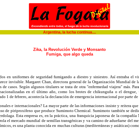
Argentina, la lucha continua....
Zika, la Revolución Verde y Monsanto
Fumiga, que algo queda
dos en uniformes de seguridad fumigando a diestro y siniestro. Así entraba el vi
ece invisible. Margaret Chan, directora general de la Organización Mundial de 
s de casos. Según algunos titulares se trata de otra "enfermedad viajera" más. Par
nacionalizadas en el último año, como los brotes de chikunguña o el dengue, 
ado 1 de febrero, acontecía la declaración de emergencia internacional por parte d
onales e internacionales? La mayor parte de las informaciones insiste y reitera que
uso de piriproxifeno que produce Sumimoto Chemical. Sumimoto también se dedic
rdolaga. Esta empresa es, en la práctica, una franquicia japonesa de la compañía
ola el mercado mundial de semillas transgénicas y va camino de adueñarse del mer
micos, es una planta conocida en muchas culturas (mediterráneas y asiáticas) com