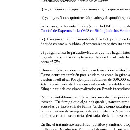
Conclusión provisional:
business as usual
:
i) hay que matar mosquitos a cañonazos, porque si no es
ii) ya hay cañones químicos fabricados y disponibles par
iii) se ruega a las autoridades (como la OMS) que no di
Comité de Expertos de la OMS en Biología de los Vector
iv) desoigan a los profesionales de la salud que vienen 
de vida en esos suburbios, el saneamiento básico inadecuad
v) pongan en su lugar audiovisuales que nos hagan inter
regando estos países con tóxicos. Hoy en Brasil cada hab
como el Zika.
Llueven tóxicos sobre mojado, más bien sobre territorios
Como ocurriera también para epidemias como la gripe av
presión mediática. Por ejemplo, hablamos de 600.000 cas
4%. Es más, parte de la comunidad científica establece 
Zika) a partir de estudios realizados en Brasil: incendios
Pero, lamentablemente, llueve para bien de unas pocas 
tóxicos. "Tú fumiga que algo nos queda", parecen atrona
acusadas de intervenir de forma "tardía", como ocurrie
contaminación de sus aguas y de sus territorios. Y por t
epidemia con consecuencias derivadas de la pobreza ext
En fin, el tratamiento mediático, político y sanitario pr
la llamada Revolución Verde y al desarrollo de un siste