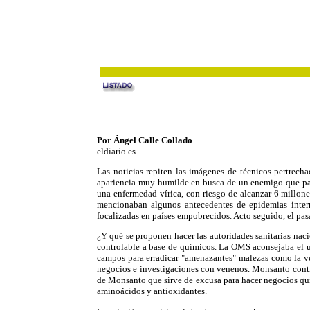
Por Ángel Calle Collado
eldiario.es
Las noticias repiten las imágenes de técnicos pertrecha
apariencia muy humilde en busca de un enemigo que par
una enfermedad vírica, con riesgo de alcanzar 6 millone
mencionaban algunos antecedentes de epidemias inter
focalizadas en países empobrecidos. Acto seguido, el pas
¿Y qué se proponen hacer las autoridades sanitarias naci
controlable a base de químicos. La OMS aconsejaba el 
campos para erradicar "amenazantes" malezas como la ve
negocios e investigaciones con venenos. Monsanto contr
de Monsanto que sirve de excusa para hacer negocios quí
aminoácidos y antioxidantes.