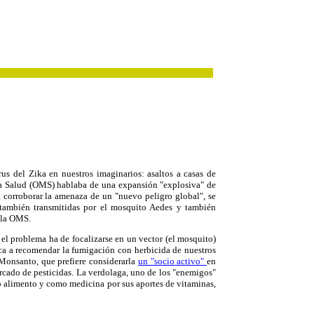
rus del Zika en nuestros imaginarios: asaltos a casas de
la Salud (OMS) hablaba de una expansión "explosiva" de
a corroborar la amenaza de un "nuevo peligro global", se
también transmitidas por el mosquito Aedes y también
e la OMS.
 el problema ha de focalizarse en un vector (el mosquito)
a a recomendar la fumigación con herbicida de nuestros
 Monsanto, que prefiere considerarla
un "socio activo"
en
cado de pesticidas. La verdolaga, uno de los "enemigos"
o alimento y como medicina por sus aportes de vitaminas,