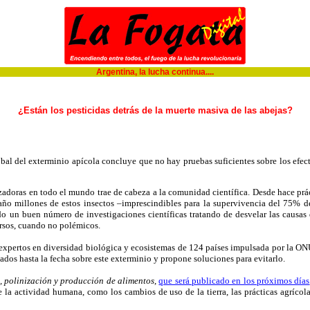
Argentina, la lucha continua....
¿Están los pesticidas detrás de la muerte masiva de las abejas?
bal del exterminio apícola concluye que no hay pruebas suficientes sobre los efecto
izadoras en todo el mundo trae de cabeza a la comunidad científica. Desde hace pr
 año millones de estos insectos –imprescindibles para la supervivencia del 75% d
do un buen número de investigaciones científicas tratando de desvelar las causas 
ersos, cuando no polémicos.
expertos en diversidad biológica y ecosistemas de 124 países impulsada por la ON
zados hasta la fecha sobre este exterminio y propone soluciones para evitarlo.
, polinización y producción de alimentos
,
que será publicado en los próximos días
 la actividad humana, como los cambios de uso de la tierra, las prácticas agrícolas