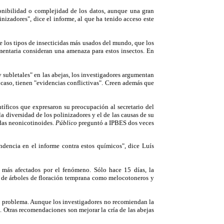
ponibilidad o complejidad de los datos, aunque una gran
nizadores", dice el informe, al que ha tenido acceso este
de los tipos de insecticidas más usados del mundo, que los
imentaria consideran una amenaza para estos insectos. En
 subletales" en las abejas, los investigadores argumentan
r caso, tienen "evidencias conflictivas". Creen además que
ntíficos que expresaron su preocupación al secretario del
 la diversidad de los polinizadores y el de las causas de su
idas neonicotinoides.
Público
preguntó a IPBES dos veces
ndencia en el informe contra estos químicos", dice Luís
 más afectados por el fenómeno. Sólo hace 15 días, la
n de árboles de floración temprana como melocotoneros y
al problema. Aunque los investigadores no recomiendan la
. Otras recomendaciones son mejorar la cría de las abejas