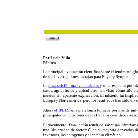
Por Lucía Villa
Público
La principal evaluación científica sobre el fenómeno glo
de sus investigadores trabajan para Bayer y Syngenta.
La
desaparición masiva de abejas
y otras especies polin
casos, agricultores y apicultores han visto cómo año a
mueren sin aparente explicación. El misterio ha inspira
Europa y Norteamérica, pero los resultados han sido div
Ahora
el IPBES
, una plataforma formada por más de mil 
principales conclusiones de los trabajos científicos reali
El documento,
Evaluación temática sobre polinizadores
una "diversidad de factores", en su mayoría derivados de
invasoras, los patógenos y el cambio climático.