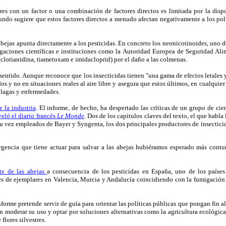
ores con un factor o una combinación de factores directos es limitada por la dis
ndo sugiere que estos factores directos a menudo afectan negativamente a los poli
 abejas apunta directamente a los pesticidas. En concreto los neonicotinoides, uno 
tigaciones científicas e instituciones como la Autoridad Europea de Seguridad Al
 (clotianidina, tiametoxam e imidacloprid) por el daño a las colmenas.
sentido. Aunque reconoce que los insecticidas tienen "una gama de efectos letales y
 y no en situaciones reales al aire libre y asegura que estos últimos, en cualquie
 plagas y enfermedades.
 la industria
. El informe, de hecho, ha despertado las críticas de un grupo de cie
eló el diario francés
Le Monde
. Dos de los capítulos claves del texto, el que habla
 su vez empleados de Bayer y Syngenta, los dos principales productores de insectic
rgencia que tiene actuar para salvar a las abejas hubiéramos esperado más contu
te de las abejas
a consecuencia de los pesticidas en España, uno de los países
les de ejemplares en Valencia, Murcia y Andalucía coincidiendo con la fumigació
forme pretende servir de guía para orientar las políticas públicas que pongan fin 
an moderar su uso y optar por soluciones alternativas como la agricultura ecológica
flores silvestres.