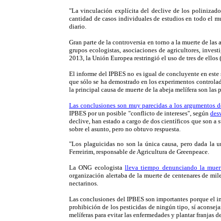
"La vinculación explícita del declive de los polinizad
cantidad de casos individuales de estudios en todo el mu
diario.
Gran parte de la controversia en torno a la muerte de las
grupos ecologistas, asociaciones de agricultores, inves
2013, la Unión Europea restringió el uso de tres de ellos
El informe del IPBES no es igual de concluyente en este 
que sólo se ha demostrado en los experimentos controlados
la principal causa de muerte de la abeja melífera son las
Las conclusiones son muy parecidas a los argumentos de
IPBES por un posible "conflicto de intereses", según
desv
declive, han estado a cargo de dos científicos que son a
sobre el asunto, pero no obtuvo respuesta.
"Los plaguicidas no son la única causa, pero dada la u
Ferreirim, responsable de Agricultura de Greenpeace.
La ONG ecologista
lleva tiempo denunciando la muer
organización alertaba de la muerte de centenares de mi
nectarinos.
Las conclusiones del IPBES son importantes porque el in
prohibición de los pesticidas de ningún tipo, sí aconsej
melíferas para evitar las enfermedades y plantar franjas de 