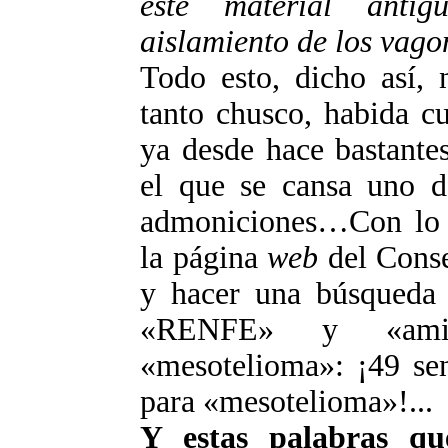
este material antig
aislamiento de los vago
Todo esto, dicho así, 
tanto chusco, habida c
ya desde hace bastante
el que se cansa uno d
admoniciones…Con lo se
la página
web
del Conse
y hacer una búsqueda 
«RENFE» y «ami
«mesotelioma»: ¡49 sen
para «mesotelioma»!...
Y estas palabras qu