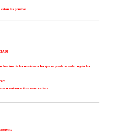
 están las pruebas
 CIADI
 función de los servicios a los que se pueda acceder según los
eres
ismo o restauración conservadora
nsurgente