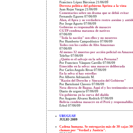
Francisco López Bárcenas
21/06/09
Derrota política del gobierno Aprista a la vista
Juan Rojas Vargas
21/06/09
Comentarios sobre un drama que se debió evitar
Fernando Eguren 07/06/09
Alan, el Apra y su verdadero rostro asesino y anti
Por Jorge Agurto 07/06/09
Gobierno es responsable de masacre
CGTP condena matanza de nativos
07/06/09
"Toda la nación" son ellos y no nosotros
Por Humberto Campodónico 07/06/09
Todos con los caídos de Alto Amazonas
07/06/09
Al menos 32 muertos por acción policial en Amazo
TeleSur 07/06/09
¿Quién es el salvaje en la selva Peruana?
Por Francisco Vásquez Carrillo 07/06/09
Etnocidio en la selva: una masacre deliberada
Por Carlos Angulo Rivas 07/06/09
En la selva sí hay estrellas
Por Alberto Adrianzén M.
"Razón del Derecho y Sinrazón del Gobierno"
Por Bartolomé Clavero 07/06/09
Nota directa de Bagua. Aquì el y los testimonios s
Diario de urgencia 07/06/09
Un gobierno en la curva del diablo
Por Augusto Álvarez Rodrich 07/06/09
Bolivia condena masacre en el Perú y responsabiliz
Erbol 07/06/09
URUGUAY
JULIO 2009
Cadena humana. Se entregarán más de 30 cajas 30
claman por "Verdad y Justicia".