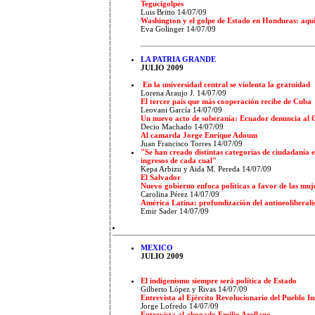
Tegucigolpes
Luis Britto 14/07/09
Washington y el golpe de Estado en Honduras: aquí
Eva Golinger 14/07/09
LA PATRIA GRANDE
JULIO 2009
En la universidad central se violenta la gratuidad
Lorena Araujo J. 14/07/09
El tercer país que más cooperación recibe de Cuba
Leovani García 14/07/09
Un nuevo acto de soberanía: Ecuador denuncia al
Decio Machado 14/07/09
Al camarda Jorge Enrique Adoum
Juan Francisco Torres 14/07/09
"Se han creado distintas categorías de ciudadanía en
ingresos de cada cual"
Kepa Arbizu y Aida M. Pereda 14/07/09
E
l Salvador
Nuevo gobierno enfoca políticas a favor de las muj
Carolina Pérez 14/07/09
América Latina: profundización del antineoliberal
Emir Sader 14/07/09
MEXICO
JULIO 2009
El indigenismo siempre será política de Estado
Gilberto López y Rivas 14/07/09
Entrevista al Ejército Revolucionario del Pueblo I
Jorge Lofredo 14/07/09
Entrevista al abogado Emilio Arellano