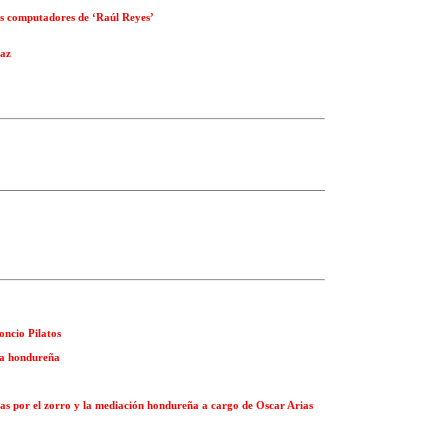
los computadores de ‘Raúl Reyes’
Paz
oncio Pilatos
ha hondureña
idas por el zorro y la mediación hondureña a cargo de Oscar Arias