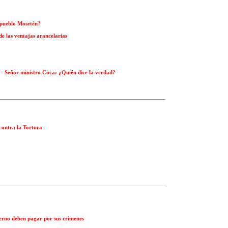
l pueblo Mosetén?
de las ventajas arancelarias
 - Señor ministro Coca: ¿Quién dice la verdad?
contra la Tortura
o
ierno deben pagar por sus crímenes