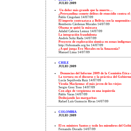
JULIO 2009
Un dolor más grande que la muerte…
¿Petroandina comete delitos de etnocidio contra e
Pablo Cingolani 14/07/09
El imperio contraataca a Bolivia con la suspensión 
Remberto Cárdenas Morales 14/07/09
Obama se quitó la máscara
Adalid Cabrera Lemuz 14/07/09
La integración fraudulenta
Andrés Soliz Rada 14/07/09
Proyecto de exploración sísmica en zonas indígenas
http://fobomade.org.bo 14/07/09
¿A qué juega Evo Morales en la Amazonía?
Manuel Lima 14/07/09
CHILE
JULIO 2009
Denuncias del Informe 2009 de la Comisión Etica 
La tortura en el discurso y la práctica del Gobiern
Lucía Sepúlveda Ruiz 14/07/09
Vicuña Mackenna: el más joven de los viejos
Sergio Grez Toso 14/07/09
Con algo de vergüenza en una izquierda
Pablo Varas 14/07/09
Deshojando las margaritas
Rafael Luís Gumucio Rivas 14/07/09
COLOMBIA
JULIO 2009
El ex ministro Santos y todo los miembros del Gob
Fernando Dorado 14/07/09