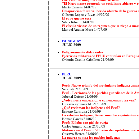
"El Nigromante proponía un socialismo abierto y r
Mario Casasús 14/07/09
Desaparición forzada: herida abierta de la guerra 
Gilberto López y Rivas 14/07/09
El rayo que no cesa
Silvia Ribeiro 14/07/09
El círculo vicioso de un régimen que se niega a mor
Manuel Aguilar Mora 14/07/09
PARAGUAY
JULIO 2009
Peligrosamente disfrazados
Ejercicios militares de EEUU continúan en Paragu
Orlando Castillo Caballero
21/06/09
PERU
JULIO 2009
Perú: Nuevo triunfo del movimiento indígena amaz
Servindi
21/06/09
Perú - Lecciones de los pueblos guardianes de la A
Jubenal Quispe
21/06/09
¿Volvamos a empezar… o comencemos otra vez?
Gustavo espinoza M.
21/06/09
¿Qué reclaman los indígenas del Perú?
Ernesto Carmona
21/06/09
La rebelión indígena, firme como hace quinientos a
Homar Garcés
21/06/09
Perú: El lobo con piel de oveja
Carlos Angulo Rivas
21/06/09
Matanza en el Perú... 500 años de capitalismo os 
Gustavo Herren
21/06/09
La guerra contra los pueblos indígenas