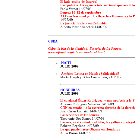
El lado oculto de Interpol
Farcpolítica: La agencia internacional que avaló 
Paola Vernot 14/07/09
Bogotá 10-12 de septiembre
XI Foro Nacional por los Derechos Humanos y la 
14/07/09
La justicia fascista en Colombia
Alberto Pinzón Sánchez 14/07/09
CUBA
Cuba, la isla de la dignidad: Especial de La Fogata:
www.lafogatadigital.com.ar/elpueblova/
HAITI
JULIO 2009
América Latina en Haití: ¿Solidaridad?
Mario Joseph y Brian Concannon, 21/11/07
HONDURAS
JULIO 2009
El cardenal Óscar Rodríguez, y una profecía a lo P
Antonio Rodríguez Salvador 14/07/09
CNN en español: a la extrema derecha de la derec
Juan Carlos Camaño 14/07/09
Las lecciones de Honduras
Theotonio Dos Santos 14/07/09
Las ovejas al cuidado del lobo, las gallinas proteg
Roberto Regalado 14/07/09
Lo que puede hacer Obama en Honduras
Atilio Borón 14/07/09