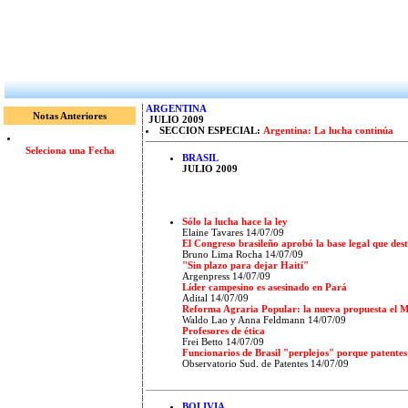
ARGENTINA
Notas Anteriores
JULIO 2009
SECCION ESPECIAL:
Argentina: La lucha continúa
Seleciona una Fecha
BRASIL
JULIO 2009
Sólo la lucha hace la ley
Elaine Tavares 14/07/09
El Congreso brasileño aprobó la base legal que de
Bruno Lima Rocha 14/07/09
"Sin plazo para dejar Haití"
Argenpress 14/07/09
Líder campesino es asesinado en Pará
Adital 14/07/09
Reforma Agraria Popular: la nueva propuesta el M
Waldo Lao y Anna Feldmann 14/07/09
Profesores de ética
Frei Betto 14/07/09
Funcionarios de Brasil "perplejos" porque patente
Observatorio Sud. de Patentes 14/07/09
BOLIVIA