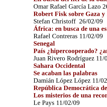
Omar Rafael García Lazo
2
Robert Fisk sobre Gaza y 
Stefan Christoff
26
/0
2
/09
África: en busca de una e
Rafael Contreras 11/0
2
/09
Senegal
País ¿hipercooperado? ¿a
Juan Rivero Rodríguez 11/
Sahara Occidental
Se acaban las palabras
Damián López López 11/0
República Democrática d
Los misterios de una recon
Le Pays 11/0
2
/09