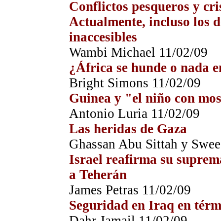
Conflictos pesqueros y cri
Actualmente, incluso los 
inaccesibles
Wambi Michael 11/0
2
/09
¿África se hunde o nada e
Bright Simons 11/0
2
/09
Guinea y "el niño con mos
Antonio Luria 11/0
2
/09
Las heridas de Gaza
Ghassan Abu Sittah y Swee
Israel reafirma su suprem
a Teherán
James Petras 11/0
2
/09
Seguridad en Iraq en térm
Dahr Jamail 11/0
2
/09