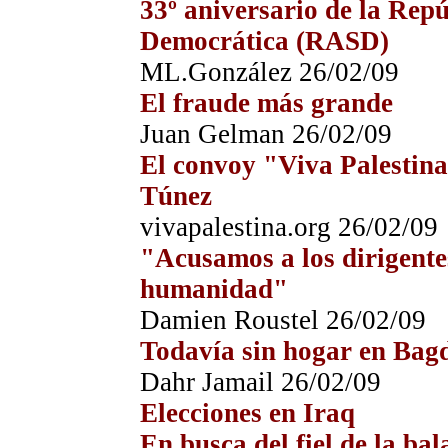
33º aniversario de la Rep
Democrática (RASD)
ML.González
26
/0
2
/09
El fraude más grande
Juan Gelman
26
/0
2
/09
El convoy "Viva Palestina
Túnez
vivapalestina.org
26
/0
2
/09
"Acusamos a los dirigentes
humanidad"
Damien Roustel
26
/0
2
/09
Todavía sin hogar en Bag
Dahr Jamail
26
/0
2
/09
Elecciones en Iraq
En busca del fiel de la ba