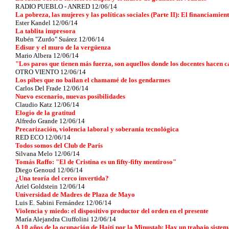
RADIO PUEBLO - ANRED 12/06/14
La pobreza, las mujeres y las políticas sociales (Parte II): El financiamien
Ester Kandel 12/06/14
La tablita impresora
Rubén "Zurdo" Suárez 12/06/14
Edisur y el muro de la vergüenza
Mario Albera 12/06/14
"Los paros que tienen más fuerza, son aquellos donde los docentes hacen c
OTRO VIENTO 12/06/14
Los pibes que no bailan el chamamé de los gendarmes
Carlos Del Frade 12/06/14
Nuevo escenario, nuevas posibilidades
Claudio Katz 12/06/14
Elogio de la gratitud
Alfredo Grande 12/06/14
Precarización, violencia laboral y soberanía tecnológica
RED ECO 12/06/14
Todos somos del Club de París
Silvana Melo 12/06/14
Tomás Raffo: "El de Cristina es un fifty-fifty mentiroso"
Diego Genoud 12/06/14
¿Una teoría del cerco invertida?
Ariel Goldstein 12/06/14
Universidad de Madres de Plaza de Mayo
Luis E. Sabini Fernández 12/06/14
Violencia y miedo: el dispositivo productor del orden en el presente
María Alejandra Ciuffolini 12/06/14
A 10 años de la ocupación de Haití por la Minustah: Hay un trabajo sistemá