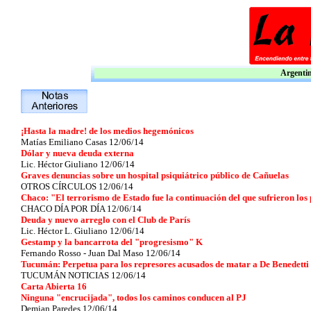
Argentina
¡Hasta la madre! de los medios hegemónicos
Matías Emiliano Casas 12/06/14
Dólar y nueva deuda externa
Lic. Héctor Giuliano 12/06/14
Graves denuncias sobre un hospital psiquiátrico público de Cañuelas
OTROS CÍRCULOS 12/06/14
Chaco: "El terrorismo de Estado fue la continuación del que sufrieron los
CHACO DÍA POR DÍA 12/06/14
Deuda y nuevo arreglo con el Club de París
Lic. Héctor L. Giuliano 12/06/14
Gestamp y la bancarrota del "progresismo" K
Fernando Rosso - Juan Dal Maso 12/06/14
Tucumán: Perpetua para los represores acusados de matar a De Benedetti
TUCUMÁN NOTICIAS 12/06/14
Carta Abierta 16
Ninguna "encrucijada", todos los caminos conducen al PJ
Demian Paredes 12/06/14