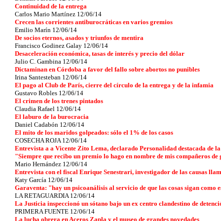
Continuidad de la entrega
Carlos Mario Martínez 12/06/14
Crecen las corrientes antiburocráticas en varios gremios
Emilio Marín 12/06/14
De socios eternos, asados y triunfos de mentira
Francisco Godinez Galay 12/06/14
Desaceleración económica, tasas de interés y precio del dólar
Julio C. Gambina 12/06/14
Dictaminan en Córdoba a favor del fallo sobre abortos no punibles
Irina Santesteban 12/06/14
El pago al Club de París, cierre del círculo de la entrega y de la infamia
Gustavo Robles 12/06/14
El crimen de los trenes pintados
Claudia Rafael 12/06/14
El laburo de la burocracia
Daniel Cadabón 12/06/14
El mito de los maridos golpeados: sólo el 1% de los casos
COSECHA ROJA 12/06/14
Entrevista a a Vicente Zito Lema, declarado Personalidad destacada de l
"Siempre que recibo un premio lo hago en nombre de mis compañeros de
Mario Hernández 12/06/14
Entrevista con el fiscal Enrique Senestrari, investigador de las causas ll
Katy García 12/06/14
Garaventa: "hay un psicoanálisis al servicio de que las cosas sigan como 
LA RETAGUARDIA 12/06/14
La Justicia inspeccionó un sótano bajo un ex centro clandestino de detenci
PRIMERA FUENTE 12/06/14
La lucha obrera en Aceros Zapla y el museo de grandes novedades