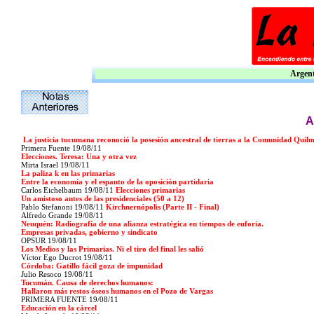
Argent
A
La justicia tucumana reconoció la posesión ancestral de tierras a la Comunidad Quil
Primera Fuente 19/08/11
Elecciones. Teresa: Una y otra vez
Mirta Israel 19/08/11
La paliza k en las primarias
Entre la economía y el espanto de la oposición partidaria
Carlos Eichelbaum 19/08/11
Elecciones primarias
Un amistoso antes de las presidenciales (50 a 12)
Pablo Stefanoni 19/08/11
Kirchnernópolis (Parte II - Final)
Alfredo Grande 19/08/11
Neuquén: Radiografía de una alianza estratégica en tiempos de euforia.
Empresas privadas, gobierno y sindicato
OPSUR 19/08/11
Los Medios y las Primarias. Ni el tiro del final les salió
Víctor Ego Ducrot 19/08/11
Córdoba: Gatillo fácil goza de impunidad
Julio Resoco 19/08/11
Tucumán. Causa de derechos humanos:
Hallaron más restos óseos humanos en el Pozo de Vargas
PRIMERA FUENTE 19/08/11
Educación en la cárcel