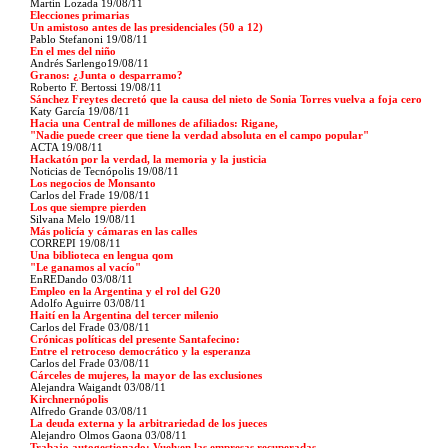
Martín Lozada 19/08/11
Elecciones primarias
Un amistoso antes de las presidenciales (50 a 12)
Pablo Stefanoni 19/08/11
En el mes del niño
Andrés Sarlengo19/08/11
Granos: ¿Junta o desparramo?
Roberto F. Bertossi 19/08/11
Sánchez Freytes decretó que la causa del nieto de Sonia Torres vuelva a foja cero
Katy García 19/08/11
Hacia una Central de millones de afiliados: Rigane,
"Nadie puede creer que tiene la verdad absoluta en el campo popular"
ACTA 19/08/11
Hackatón por la verdad, la memoria y la justicia
Noticias de Tecnópolis 19/08/11
Los negocios de Monsanto
Carlos del Frade 19/08/11
Los que siempre pierden
Silvana Melo 19/08/11
Más policía y cámaras en las calles
CORREPI 19/08/11
Una biblioteca en lengua qom
"Le ganamos al vacío"
EnREDando 03/08/11
Empleo en la Argentina y el rol del G20
Adolfo Aguirre 03/08/11
Haití en la Argentina del tercer milenio
Carlos del Frade 03/08/11
Crónicas políticas del presente Santafecino:
Entre el retroceso democrático y la esperanza
Carlos del Frade 03/08/11
Cárceles de mujeres, la mayor de las exclusiones
Alejandra Waigandt 03/08/11
Kirchnernópolis
Alfredo Grande 03/08/11
La deuda externa y la arbitrariedad de los jueces
Alejandro Olmos Gaona 03/08/11
Trabajo autogestionado: Vuelven las empresas recuperadas