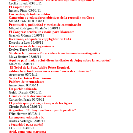
Cecilia Toledo 03/08/11
El Capitán Frío
Ignacio Pizzo 03/08/11
Corrientes, dictadura militar:
Campesinos y educadores objetivos de la represión en Goya
MOMARANDU 03/08/11
Prostitución, publicidad y medios de comunicación
Miguel Rodríguez Villafañe 03/08/11
El Congreso tendrá un escaño para Monsanto
Graciela Gómez 03/08/11
Dickmann, el diputado copyfighter de 1933
Derecho a Leer 03/08/11
Los números de la megaminería
Evelyn Torre 03/08/11
Sin derecho: persecución y violencia en los montes santiagueños
Milva Benítez 03/08/11
Aquí no pasó nada: ¿Qué dicen los diarios de Jujuy sobre la represión?
MDZOL 03/08/11
El Nobel de la Paz, Adolfo Pérez Esquivel,
calificó la actual democracia como "vacía de contenidos"
Argenpress 03/08/11
Santa Fe. Juicio Díaz Bessone:
Palabra de torturadores
Juane Basso 03/08/11
Un pueblo tabicado
Guido Dreizik 03/08/11
Genética de la discriminación
Carlos del Frade 03/08/11
El pueblo qom y el viejo tiempo de los tigres
Claudia Rafael 03/08/11
Argentina: "No hay que llorar por lo perdido"
Félix Herrero 03/08/11
La empresa educativa K
Andrés Sarlengo 03/08/11
¿Seguridad para quién?
CORREPI 03/08/11
Ariel, como una mariposa