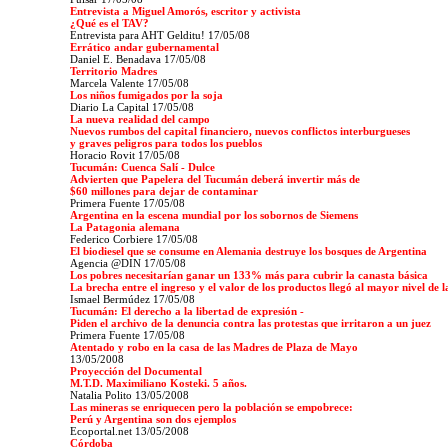
Entrevista a Miguel Amorós, escritor y activista
¿Qué es el TAV?
Entrevista para AHT Gelditu! 17/05/08
Errático andar gubernamental
Daniel E. Benadava 17/05/08
Territorio Madres
Marcela Valente 17/05/08
Los niños fumigados por la soja
Diario La Capital
17/05/08
La nueva realidad del campo
Nuevos rumbos del capital financiero, nuevos conflictos interburgueses
y graves peligros para todos los pueblos
Horacio Rovit 17/05/08
Tucumán: Cuenca Salí - Dulce
Advierten que Papelera del Tucumán deberá invertir más de
$60 millones para dejar de contaminar
Primera Fuente 17/05/08
Argentina en la escena mundial por los sobornos de Siemens
La Patagonia alemana
Federico Corbiere 17/05/08
El biodiesel que se consume en Alemania destruye los bosques de Argentina
Agencia @DIN 17/05/08
Los pobres necesitarían ganar un 133% más para cubrir la canasta básica
La brecha entre el ingreso y el valor de los productos llegó al mayor nivel de la
Ismael Bermúdez 17/05/08
Tucumán: El derecho a la libertad de expresión -
Piden el archivo de la denuncia contra las protestas que irritaron a un juez
Primera Fuente 17/05/08
Atentado y robo en la casa de las Madres de Plaza de Mayo
13/05/2008
Proyección del Documental
M.T.D. Maximiliano Kosteki. 5 años.
Natalia Polito 13/05/2008
Las mineras se enriquecen pero la población se empobrece:
Perú y Argentina son dos ejemplos
Ecoportal.net 13/05/2008
Córdoba