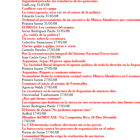
Seguridad privada: las trincheras de los genocidas
Uadh.org 31/05/08
Conflicto con el campo
La renta agraria, otra vez en el centro de la política
Eduardo Lucita
31/05/08
Ordenan el procesamiento de un ejecutivo de Minera Alumbrera por contamin
Primera fuente 31/05/08
El IIRSA ó Los caminos del saqueo
Javier Rodríguez Pardo 31/05/08
¿La vuelta de la política?
Un texto sobre la coyuntura
Colectivo Situaciones 27/05/08
Clarín: golpe a golpe, verso a verso
Carmelo Paredes
27/05/08
Por la reconstrucción integral del Sistema Nacional Ferroviario
Juan Carlos Cena 27/05/08
Argentina, Jujuy: El perro sigue ladrando
"La Sociedad Rural despertó el apetito político de toda la derecha en la Argen
Primera fuente 27/05/08
Argentina: Piquete a camiones mineros
Se mantiene firme la resistencia vecinal contra Minera Alumbrera en Catama
Primera fuente 27/05/08
Comienza el juicio al asesino de Fuentealba
Agencia Walsh 27/05/08
La coyuntura en la estructura de la Argentina de nuestros días
Universidad Trashumante
17/05/08
¿Por qué bienes comunes?
Las riquezas que habitan en la tierra no son recursos naturales sino bienes co
Javier Rodríguez Pardo 17/05/08
El futuro de Zanon"No podemos esperar más"
AnRed 17/05/08
Miembro del MOCASE- Vía Campesina lleva 20 Días Detenido
17/05/08
La UTA intentaba realizar elecciones sin aviso previo
La burocracia contra los procesos de organización en el subte
Prensa de frente 17/05/08
Comunidad Mapuche exige la restitución de sus tierras
Púlsar
17/05/08