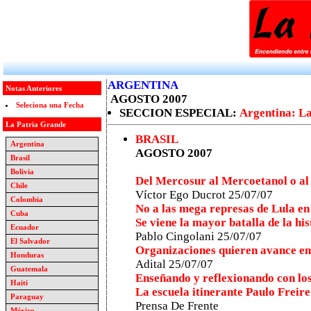
ARGENTINA
Notas Anteriores
AGOSTO 2007
Seleciona una Fecha
SECCION ESPECIAL:
Argentina: La
La Patria Grande
BRASIL
Argentina
AGOSTO 2007
Brasil
Bolivia
Del Mercosur al Mercoetanol o a
Chile
Víctor Ego Ducrot 25/07/07
Colombia
No a las mega represas de Lula en
Cuba
Se viene la mayor batalla de la hi
Ecuador
Pablo Cingolani 25/07/07
El Salvador
Organizaciones quieren avance en 
Honduras
Adital 25/07/07
Guatemala
Enseñando y reflexionando con los
Haiti
La escuela itinerante Paulo Freire
Paraguay
Prensa De Frente
México