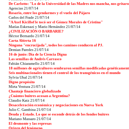
De Carlotto: "Lo de la Universidad de las Madres nos mancha, nos gritar
Agencias 21/07/14
Rosario, entre los gendarmes y el vuelo del Pájaro
Carlos del Frade 21/07/14
"A Axel Kicillof le tocó ser el Gómez Morales de Cristina"
Matías Eskenazi y Mario Hernández 21/07/14
¿CIVILIZACIÓN O BARBARIE?
Héctor Bernardo 21/07/14
Carta Abierta 16
Ninguna "encrucijada", todos los caminos conducen al PJ.
Demian Paredes 21/07/14
16 de junio: Día de la Ciencia Digna
Las semillas de Andrés Carrasco
Fabián Chiaramello 21/07/14
18 millones de agricultores sembraron semillas modificadas genéticament
Seis multinacionales tienen el control de los transgénicos en el mundo
Sylvia Ubal 21/07/14
Digno propósito
Mirta Ventura 21/07/14
Chantaje financiero globalizado
¿Cuántos buitres acosan a Argentina?
Claudio Katz 21/07/14
Desaceleración económica y negociaciones en Nueva York
Julio C. Gambina 21/07/14
Deuda y Estado. Lo que se esconde detrás de los fondos buitres
Mariano Massaro 21/07/14
El desmonte y las represas
Origen del fenómeno