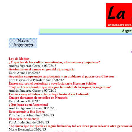
Argent
Ley de Medios
¿Y qué fue de las radios comunitarias, alternativas y populares?
Andrés Figueroa Cornejo 03/02/13
Asesinatos en el campo en pos del agronegocio
Darío Aranda 03/02/13
Argentina compromete su soberanía y su ambiente al pactar con Chevron
por Observatorio Petrolero Sur 03/02/13
Entrevista con el periodista y revolucionario Herman Schiller
"Soy un francotirador que está por la unidad de la izquierda argentina"
Andrés Figueroa Cornejo 03/02/13
En dos casos, el hidrocarburo llegó hasta el río Colorado
Cuatro derrames de petróleo en Neuquén
Darío Aranda 03/02/13
¿Qué hora es en Argentina?
Andrés Figueroa Cornejo 03/02/13
Desvistiendo a Río Negro
Por Claudia Beltramino 03/02/13
El secreto de tu enojo
Por Alfredo Grande 03/02/13
"Lo único que me queda es seguir luchando, tal vez sirva para salvar a otra generació
Mario Hernandez 03/02/13