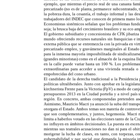
ejemplo, que mientras el precio real de una canasta fami
precarizado (no es de planta, permanece subcontratado, t
la pobreza dura, la cesantía, el trabajo informal y las 
trabajadores del INDEC que conocen de primera mano los
Economistas sistémicos señalan que los problemas fundamen
soja; la brusca baja del crecimiento brasilero y su eco am
El gobierno subsidiario y concesionista de CFK jibariza l
mundo ofreciendo recursos naturales sin franquicias e imp
externa pública que se entremezcla con la privada en vir
precarizado empleo, y gravámenes marginales al Estado e
para la inmensa mayoría imposibilitada de sindicalizarse-
(grandes minoristas) como en el almacén de la esquina lle
en la calle puede variar hasta un 100 %. Los problemas i
extraordinarias para acceder a una vivienda rentada o
empobrecidas del cono urbano.
El candidato de la derecha tradicional a la Presidenci
políticas ultraliberales. Junto con aprobar en la legisl
kirchnerista Frente para la Victoria (FpV) a modo de canj
presupuestos 2013 en la Ciudad porteña y a nivel país s
región. En concreto, ambas componendas pretenden asegu
Asimismo, Mauricio Macri ya anunció la suba del transport
otorgara el Estado. Ambos temas son materia de controvers
que son complementarios, y juntos, hegemonía. Macri no 
limita a haberlos votado en las elecciones tanto de la Ci
no influyen en ámbitos decisionales. La puesta en escen
mientras sus teatrales acusaciones no dan ni para el obi
morigerar la lucha de clases, en tanto, con torpezas, co
gobernabilidad y paz social que demanda la minoría ins