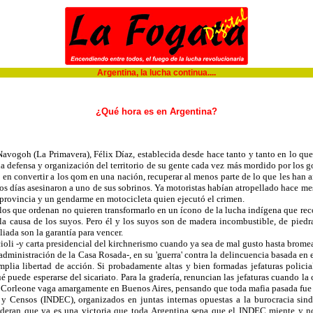
Argentina, la lucha continua....
¿Qué hora es en Argentina?
ogoh (La Primavera), Félix Díaz, establecida desde hace tanto y tanto en lo que 
a defensa y organización del territorio de su gente cada vez más mordido por los 
 en convertir a los qom en una nación, recuperar al menos parte de lo que les han a
os días asesinaron a uno de sus sobrinos. Ya motoristas habían atropellado hace mese
a provincia y un gendarme en motocicleta quien ejecutó el crimen.
los que ordenan no quieren transformarlo en un ícono de la lucha indígena que reco
 la causa de los suyos. Pero él y los suyos son de madera incombustible, de piedra
liada son la garantía para vencer.
ioli -y carta presidencial del kirchnerismo cuando ya sea de mal gusto hasta bromea
dministración de la Casa Rosada-, en su 'guerra' contra la delincuencia basada en el t
mplia libertad de acción. Si probadamente altas y bien formadas jefaturas policia
qué puede esperarse del sicariato. Para la gradería, renuncian las jefaturas cuando l
to Corleone vaga amargamente en Buenos Aires, pensando que toda mafia pasada fue
s y Censos (INDEC), organizados en juntas internas opuestas a la burocracia si
nsideran que ya es una victoria que toda Argentina sepa que el INDEC miente y no