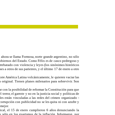
ahora se llama Formosa, norte grande argentino, no sólo
gobiernos del Estado. Como Félix es de casco pedregoso y
rrebatado con violencia y leyes (los sinónimos históricos
s a otros de sus parientes, y el último 17 de enero a otro
rre América Latina volcánicamente, le quieren vaciar las
 original. Tienen planes milenarios para sobrevivir. Son
r con la posibilidad de reformar la Constitución para que
error, el garrote y no en la justicia social y políticas de
les están vinculadas a las redes del crimen organizado -
a corrupción con publicidad no se les quita ni con azufre y
 mejor.
ndical, el 15 de enero cumplieron 6 años denunciando la
 sólo en los guarismos de la inflación. Informaron, por