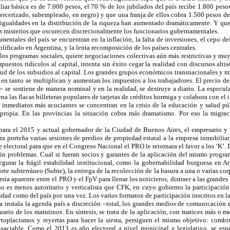
liar básica es de 7.000 pesos, el 70 % de los jubilados del país recibe 1.800 peso
ercerizado, subempleado, en negro) y que una franja de ellos cobra 1.500 pesos de 
desigualdades en la distribución de la riqueza han aumentado dramáticamente. Y que 
 misterios que oscurecen discrecionalmente los funcionarios gubernamentales.
tales del país se encuentran en la inflación, la falta de inversiones, el cepo del
plificado en Argentina, y la lenta recomposición de los países centrales.
os programas sociales, quiere negociaciones colectivas aún más restrictivas y muy 
uestos ridículos al capital, intenta sin éxito cegar la realidad con discursos alt
tud de los subsidios al capital. Los grandes grupos económicos transnacionales y 
n tanto se multiplican y aumentan los impuestos a los trabajadores. El precio de
 se sostiene de manera nominal y en la realidad, se destruye a diario. La especula
na las flacas billeteras populares de tarjetas de créditos hormiga y colabora con el
nmediatos más acuciantes se concentran en la crisis de la educación y salud públi
 propia. En las provincias la situación cobra más dramatismo. Por eso la migra
a para el 2015 y actual gobernador de la Ciudad de Buenos Aires, el empresario y
atura porteña varias sesiones de predios de propiedad estatal a la empresa inmobil
e electoral para que en el Congreso Nacional el PRO le retornara el favor a los ‘K
in problemas. Cual si fueran socios y garantes de la aplicación del mismo programa
rar la frágil estabilidad institucional, como la gobernabilidad burguesa en Arg
e subterráneo (Subte), la entrega de la recolección de la basura a una o varias corp
ia aparente entre el PRO y el FpV para llenar los noticieros, distraer a las grand
es menos autoritario y verticalista que CFK, en cuyo gobierno la participación po
udad como del país por una vez. Los varios formatos de participación inscritos en la
a instala la agenda país a discreción –total, los grandes medios de comunicación e
tuario de los matutinos. En síntesis, se trata de la aplicación, con matices más o
rtoplacismos y reyertas para hacer la siesta, persiguen el mismo objetivo: combin
aciable. Como el 2013 es año electoral a nivel municipal y legislativo, se esp