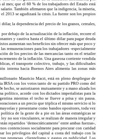
s al mes; que el 60 % de los trabajadores del Estado está
salario. También afirmaron que la indigencia, la miseria,
el 2013 se agudizará la crisis. La fuente son los propios
 dólar, la dependencia del precio de los granos, cereales,
por debajo de la actualización de la inflación, recorre el
isonantes y cautiva hasta el último dólar para pagar deuda
mixtos aumentan sus beneficios sin ofrecer más que poco y
 las remuneraciones para los trabajadores -especialmente
ción de los precios de las mercancías tanto en el retailer
 incremento de la inflación. Una gaseosa corriente vendida
cas, el transporte colectivo, trabajo, y las dificultades
ción interna hacia Buenos Aires alimenta las zonas más
 millonario Mauricio Macri, está en pleno despliegue de
iaria IRSA con los votos tanto de su partido PRO como del
’. De hecho, se autorizaron mutuamente y a mano alzada los
 político, acorde con los dictados imperialistas para la
entina mientras el techo se llueve a prisa y sin pausa.
oraciones a un precio que triplica el mismo servicio si lo
es mayorías y presentarse como bandos opositores, toda vez
lítica de la gente de a pie en las áreas estratégicas se
 ley no son vinculantes, se realizan de manera irregular y
stán repartidos ‘democráticamente’ entre ambas fuerzas-,
 menos contenciosos socialmente para procurar con caridad
ar los privilegios del capital a costa del trabajo con la
eran promesas, clientelismo y gastos en publicidad. Los