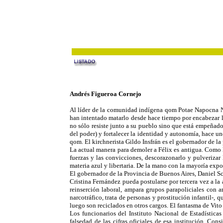
Andrés Figueroa Cornejo
Al líder de la comunidad indígena qom Potae Napocna Nav
han intentado matarlo desde hace tiempo por encabezar l
no sólo resiste junto a su pueblo sino que está empeñado
del poder) y fortalecer la identidad y autonomía, hace un
qom. El kirchnerista Gildo Insfrán es el gobernador de l
La actual manera para demoler a Félix es antigua. Como 
fuerzas y las convicciones, descorazonarlo y pulverizar
materia azul y libertaria. De la mano con la mayoría expo
El gobernador de la Provincia de Buenos Aires, Daniel Sc
Cristina Fernández pueda postularse por tercera vez a la a
reinserción laboral, ampara grupos parapoliciales con a
narcotráfico, trata de personas y prostitución infantil-, 
luego son reciclados en otros cargos. El fantasma de Vi
Los funcionarios del Instituto Nacional de Estadística
falsedad de las cifras oficiales de esa institución. Co