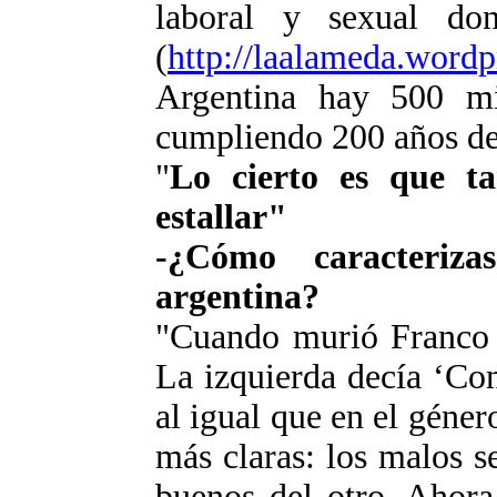
laboral y sexual d
(
http://laalameda.wordp
Argentina hay 500 mi
cumpliendo 200 años de 
"
Lo cierto es que t
estallar"
-¿Cómo caracteriza
argentina?
"Cuando murió Franco 
La izquierda decía ‘Co
al igual que en el géner
más claras: los malos s
buenos del otro. Ahora