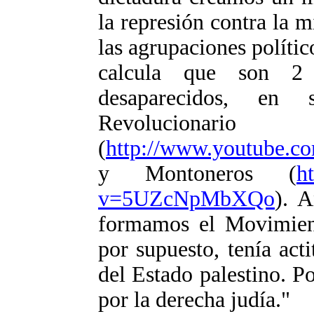
la represión contra la m
las agrupaciones político
calcula que son 2 
desaparecidos, en 
Revoluciona
(
http://www.youtube.
y Montoneros (
h
v=5UZcNpMbXQo
). A
formamos el Movimien
por supuesto, tenía act
del Estado palestino. 
por la derecha judía."