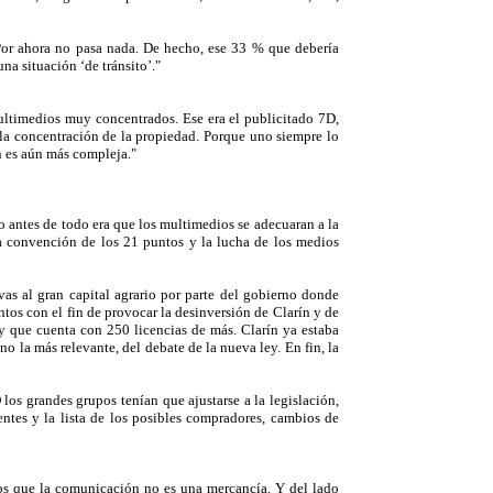
. Por ahora no pasa nada. De hecho, ese 33 % que debería
una situación ‘de tránsito’."
ultimedios muy concentrados. Ese era el publicitado 7D,
la concentración de la propiedad. Porque uno siempre lo
ón es aún más compleja."
o antes de todo era que los multimedios se adecuaran a la
la convención de los 21 puntos y la lucha de los medios
as al gran capital agrario por parte del gobierno donde
tos con el fin de provocar la desinversión de Clarín y de
 y que cuenta con 250 licencias de más. Clarín ya estaba
ino la más relevante, del debate de la nueva ley. En fin, la
 los grandes grupos tenían que ajustarse a la legislación,
tes y la lista de los posibles compradores, cambios de
s que la comunicación no es una mercancía. Y del lado