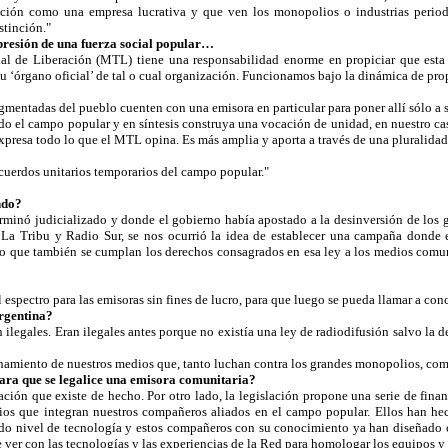
ción como una empresa lucrativa y que ven los monopolios o industrias period
stinción."
presión de una fuerza social popular…
al de Liberación (MTL) tiene una responsabilidad enorme en propiciar que esta 
u ‘órgano oficial’ de tal o cual organización. Funcionamos bajo la dinámica de prop
mentadas del pueblo cuenten con una emisora en particular para poner allí sólo a s
odo el campo popular y en síntesis construya una vocación de unidad, en nuestro c
presa todo lo que el MTL opina. Es más amplia y aporta a través de una pluralidad
cuerdos unitarios temporarios del campo popular."
ndo?
inó judicializado y donde el gobierno había apostado a la desinversión de los gr
 La Tribu y Radio Sur, se nos ocurrió la idea de establecer una campaña donde
o que también se cumplan los derechos consagrados en esa ley a los medios comu
spectro para las emisoras sin fines de lucro, para que luego se pueda llamar a conc
Argentina?
legales. Eran ilegales antes porque no existía una ley de radiodifusión salvo la de 
onamiento de nuestros medios que, tanto luchan contra los grandes monopolios, com
 para que se legalice una emisora comunitaria?
ación que existe de hecho. Por otro lado, la legislación propone una serie de fina
os que integran nuestros compañeros aliados en el campo popular. Ellos han hech
ado nivel de tecnología y estos compañeros con su conocimiento ya han diseñado
 ver con las tecnologías y las experiencias de la Red para homologar los equipos y 