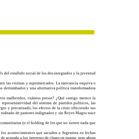
s del estallido social de los des-integrados y la juventud
ten las vitrinas y supermercados. La mercancía esquiva o
sos derrumbados y una alternativa política transformadora
tos malheridos, cuántos presos? ¿Qué castigo merece la
representatividad del sistema de partidos políticos, las
gro y precarizado, los efectos de la crisis ofreciendo sus
o rodeado de pastores indignados y sin Reyes Magos nace
 comunitarias (o el holding de los que no tienen nada que
de los acontecimientos que sacuden a Argentina en fechas
 de acuerdo a los intereses de clases en pugna, pero ahora