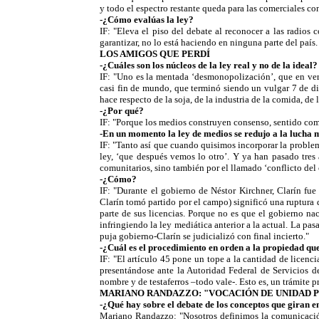
y todo el espectro restante queda para las comerciales con
-¿Cómo evalúas la ley?
IF: "Eleva el piso del debate al reconocer a las radios
garantizar, no lo está haciendo en ninguna parte del país. 
LOS AMIGOS QUE PERDÍ
-¿Cuáles son los núcleos de la ley real y no de la ideal?
IF: "Uno es la mentada ‘desmonopolización’, que en ver
casi fin de mundo, que terminó siendo un vulgar 7 de d
hace respecto de la soja, de la industria de la comida, d
-¿Por qué?
IF: "Porque los medios construyen consenso, sentido comú
-En un momento la ley de medios se redujo a la lucha
IF: "Tanto así que cuando quisimos incorporar la problem
ley, ‘que después vemos lo otro’. Y ya han pasado tres
comunitarios, sino también por el llamado ‘conflicto del
-¿Cómo?
IF: "Durante el gobierno de Néstor Kirchner, Clarín fue
Clarín tomó partido por el campo) significó una ruptura 
parte de sus licencias. Porque no es que el gobierno na
infringiendo la ley mediática anterior a la actual. La pasa
puja gobierno-Clarín se judicializó con final incierto."
-¿Cuál es el procedimiento en orden a la propiedad que
IF: "El artículo 45 pone un tope a la cantidad de licenci
presentándose ante la Autoridad Federal de Servicios 
nombre y de testaferros –todo vale-. Esto es, un trámite 
MARIANO RANDAZZO: "VOCACIÓN DE UNIDAD 
-¿Qué hay sobre el debate de los conceptos que giran en
Mariano Randazzo: "Nosotros definimos la comunicació