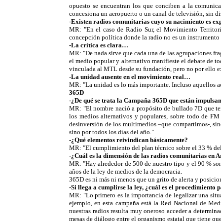
opuesto se encuentran los que conciben a la comunica
concesiona un aeropuerto o un canal de televisión, sin di
-Existen radios comunitarias cuyo su nacimiento es ex
MR: "En el caso de Radio Sur, el Movimiento Territori
concepción política donde la radio no es un instrumento 
-La crítica es clara…
MR: "De nada sirve que cada una de las agrupaciones frag
el medio popular y alternativo manifieste el debate de t
vinculada al MTL desde su fundación, pero no por ello ex
-La unidad ausente en el movimiento real…
MR: "La unidad es lo más importante. Incluso aquellos a
365D
-¿De qué se trata la Campaña 365D que están impulsa
MR: "El nombre nació a propósito de bullado 7D que term
los medios alternativos y populares, sobre todo de FM
desinversión de los multimedios –que compartimos-, sin
sino por todos los días del año."
-¿Qué elementos reivindican básicamente?
MR: "El cumplimiento del plan técnico sobre el 33 % del e
-¿Cuál es la dimensión de las radios comunitarias en 
MR: "Hay alrededor de 500 de nuestro tipo y el 90 % son i
años de la ley de medios de la democracia.
365D es ni más ni menos que un grito de alerta y posici
-Si llega a cumplirse la ley, ¿cuál es el procedimiento
MR: "Lo primero es la importancia de legalizar una situ
ejemplo, en esta campaña está la Red Nacional de Medi
nuestras radios resulta muy oneroso acceder a determin
mesas de diálogo entre el organismo estatal que tiene que