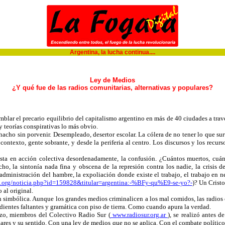
Argentina, la lucha continua....
Ley de Medios
¿Y qué fue de las radios comunitarias, alternativas y populares?
mblar el precario equilibrio del capitalismo argentino en más de 40 ciudades a travé
 teorías conspirativas lo más obvio.
ho sin porvenir. Desempleado, desertor escolar. La cólera de no tener lo que sur
ontexto, gente sobrante, y desde la periferia al centro. Los discursos y los recur
esta en acción colectiva desordenadamente, la confusión. ¿Cuántos muertos, cuán
, la sintonía nada fina y obscena de la represión contra los nadie, la crisis de 
 administración del hambre, la expoliación donde existe el trabajo, el trabajo en ne
n.org/noticia.php?id=159828&titular=argentina:-%BFy-qu%E9-se-yo?-
)? Un Crist
al original.
ón simbólica. Aunque los grandes medios criminalicen a los mal comidos, las radios
 dientes faltantes y gramática con piso de tierra. Como cuando apura la verdad.
zzo, miembros del Colectivo Radio Sur (
www.radiosur.org.ar
), se realizó antes 
ares y su sentido. Con una ley de medios que no se aplica. Con el combate político