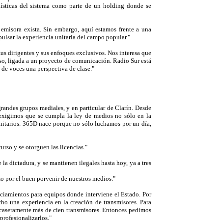
ísticas del sistema como parte de un holding donde se
emisora exista. Sin embargo, aquí estamos frente a una
ulsar la experiencia unitaria del campo popular."
us dirigentes y sus enfoques exclusivos. Nos interesa que
aso, ligada a un proyecto de comunicación. Radio Sur está
 de voces una perspectiva de clase."
andes grupos mediales, y en particular de Clarín. Desde
 exigimos que se cumpla la ley de medios no sólo en la
nitarios. 365D nace porque no sólo luchamos por un día,
urso y se otorguen las licencias."
la dictadura, y se mantienen ilegales hasta hoy, ya a tres
o por el buen porvenir de nuestros medios."
nciamientos para equipos donde interviene el Estado. Por
o una experiencia en la creación de transmisores. Para
 caseramente más de cien transmisores. Entonces pedimos
profesionalizarlos."