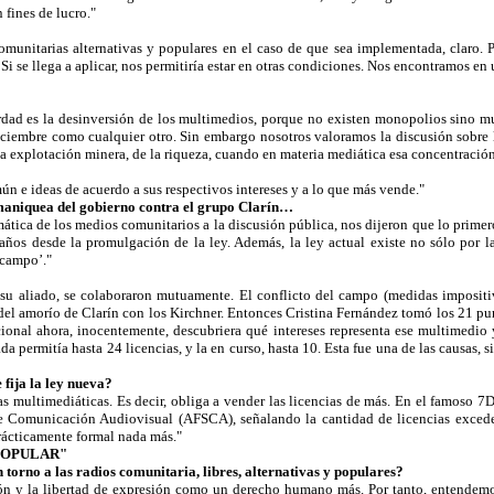
 fines de lucro."
 comunitarias alternativas y populares en el caso de que sea implementada, claro
Si se llega a aplicar, nos permitiría estar en otras condiciones. Nos encontramos en 
dad es la desinversión de los multimedios, porque no existen monopolios sino m
iciembre como cualquier otro. Sin embargo nosotros valoramos la discusión sobre 
e la explotación minera, de la riqueza, cuando en materia mediática esa concentraci
n e ideas de acuerdo a sus respectivos intereses y a lo que más vende."
 maniquea del gobierno contra el grupo Clarín…
ática de los medios comunitarios a la discusión pública, nos dijeron que lo primer
 años desde la promulgación de la ley. Además, la ley actual existe no sólo por 
 campo’."
 su aliado, se colaboraron mutuamente. El conflicto del campo (medidas impositiv
del amorío de Clarín con los Kirchner. Entonces Cristina Fernández tomó los 21 pun
cional ahora, inocentemente, descubriera qué intereses representa ese multimedio
da permitía hasta 24 licencias, y la en curso, hasta 10. Esta fue una de las causas, s
 fija la ley nueva?
as multimediáticas. Es decir, obliga a vender las licencias de más. En el famoso 7D
de Comunicación Audiovisual (AFSCA), señalando la cantidad de licencias exceden
prácticamente formal nada más."
POPULAR"
 torno a las radios comunitaria, libres, alternativas y populares?
n y la libertad de expresión como un derecho humano más. Por tanto, entendemo