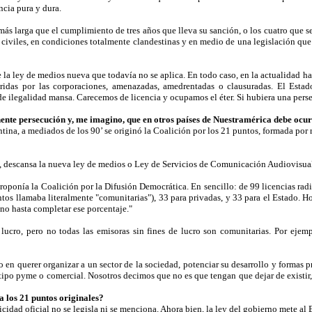
ncia pura y dura.
más larga que el cumplimiento de tres años que lleva su sanción, o los cuatro que 
iviles, en condiciones totalmente clandestinas y en medio de una legislación que 
de la ley de medios nueva que todavía no se aplica. En todo caso, en la actualidad 
idas por las corporaciones, amenazadas, amedrentadas o clausuradas. El Estado 
ilegalidad mansa. Carecemos de licencia y ocupamos el éter. Si hubiera una perse
nte persecución y, me imagino, que en otros países de Nuestramérica debe oc
tina, a mediados de los 90’ se originó la Coalición por los 21 puntos, formada por 
, descansa la nueva ley de medios o Ley de Servicios de Comunicación Audiovisual
 proponía la Coalición por la Difusión Democrática. En sencillo: de 99 licencias radi
untos llamaba literalmente "comunitarias"), 33 para privadas, y 33 para el Estado.
 no hasta completar ese porcentaje."
 lucro, pero no todas las emisoras sin fines de lucro son comunitarias. Por ejemp
do en querer organizar a un sector de la sociedad, potenciar su desarrollo y formas
o tipo pyme o comercial. Nosotros decimos que no es que tengan que dejar de existir,
a los 21 puntos originales?
cidad oficial no se legisla ni se menciona. Ahora bien, la ley del gobierno mete al E