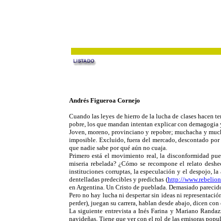
Andrés Figueroa Cornejo
Cuando las leyes de hierro de la lucha de clases hacen te
pobre, los que mandan intentan explicar con demagogia y
Joven, moreno, provinciano y repobre; muchacha y muchac
imposible. Excluido, fuera del mercado, descontado por c
que nadie sabe por qué aún no cuaja.
Primero está el movimiento real, la disconformidad pu
miseria rebelada? ¿Cómo se recompone el relato deshecho
instituciones corruptas, la especulación y el despojo, la
dentelladas predecibles y predichas (
http://www.rebelio
en Argentina. Un Cristo de pueblada. Demasiado parecido 
Pero no hay lucha ni despertar sin ideas ni representaci
perder), juegan su carrera, hablan desde abajo, dicen con
La siguiente entrevista a Inés Farina y Mariano Randa
navideñas. Tiene que ver con el rol de las emisoras popul