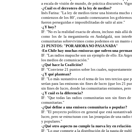
a escala de visión de mundo, de práctica discursiva. Vige
-¿Cuál es el derrotero de la ley de medios?
Inés Farina: "La ley de medios tiene una historia mucho 
comienzos de los 80’, cuando comenzaron los gobiernos c
fueron perseguidas e imposibilitadas de salir al aire."
-¿Y hoy?
IF: "No es la realidad exacta de ahora, incluso más allá 
como los de la megaminería en Andalgalá, son interfer
comunitarias sobrevivimos como podemos en un manto de 
21 PUNTOS: "POR AHORA NO PASA NADA"
-En Chile hay muchas emisoras que sufren una permane
IF: "Las radios mapuche son un ejemplo de ello. En Argen
los medios de comunicación."
-¿Qué hace la Coalición?
IF: "Conviene 21 puntos sobre los cuales, supuestamente
-¿Y qué plantean?
IF: "Lo más sustantivo es el tema de los tres tercios que
serían para las emisoras sin fines de lucro (que los 21 p
sin fines de lucro, donde las comunitarias entramos, pero
-¿Y cuál es la diferencia?
IF: "Que todas las radios comunitarias son sin fines de
comunitarias."
-¿Qué define a una emisora comunitaria o popular?
IF: "El proyecto político en general que está sustantiva
lucro, pero se estructuran con las jerarquías de una radi
y populares."
-¿Qué otro aspecto no cumple la nueva ley en relación 
IF: "Lo que compete a la distribución de la pauta de publi