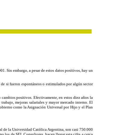
001. Sin embargo, a pesar de estos datos positivos, hay un
 de si fueron espontáneos o estimulados por algún sector
cambios positivos. Efectivamente, en estos diez años la
trabajo, mejoras salariales y mayor mercado interno. El
 gobierno como la Asignación Universal por Hijo y el Plan
al de la Universidad Católica Argentina, son casi 750.000
o los de SEL Consultores, hacen llegar esta cifra a cerca