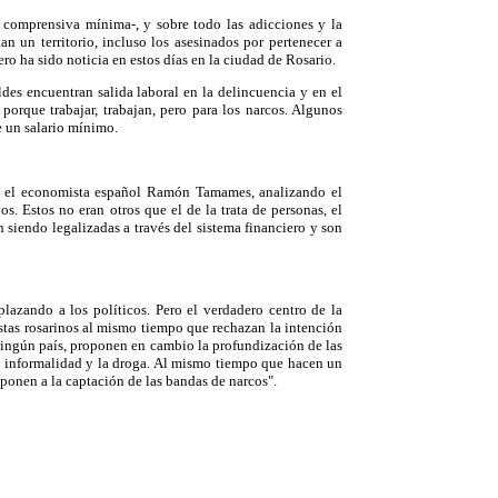
 comprensiva mínima-, y sobre todo las adicciones y la
n un territorio, incluso los asesinados por pertenecer a
o ha sido noticia en estos días en la ciudad de Rosario.
s encuentran salida laboral en la delincuencia y en el
 porque trabajar, trabajan, pero para los narcos. Algunos
e un salario mínimo.
os el economista español Ramón Tamames, analizando el
s. Estos no eran otros que el de la trata de personas, el
n siendo legalizadas a través del sistema financiero y son
plazando a los políticos. Pero el verdadero centro de la
listas rosarinos al mismo tiempo que rechazan la intención
n ningún país, proponen en cambio la profundización de las
 la informalidad y la droga. Al mismo tiempo que hacen un
ponen a la captación de las bandas de narcos".