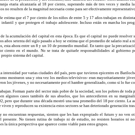
anja etaria alcanzaría al 18 por ciento, superando más de tres veces y media l
ios no resulten de la magnitud necesaria como para ser efectivamente representativos
 Se estima que el 7 por ciento de los niños de entre 5 y 17 años trabajan en distint
o infantil y que protegen el trabajo adolescente. Incluso están en marcha los pr
de la acumulación del capital en esta época. Es que el capital no puede resolver s
os años setenta del siglo pasado a hoy se estima que el promedio de salario real a 
os, esta ahora entre un 8 y un 10 de promedio mundial. En tanto que la precarizac
r ciento en el mundo. No se trata de quitarle responsabilidades al gobierno pe
 propio sistema del capital.
a intensidad por varias ciudades del país, pero que tuvieron epicentro en Bariloc
como mostraron una y otra vez los medios televisivos- eran mayoritariamente jóv
eron los jóvenes, y no necesariamente por el hambre generalizado, como si lo fue 
 trabajan. Forman parte del sector más pobre de la sociedad, son los pobres de toda
 en algunos casos también de sus abuelos, que los antecedieron en su marginal
2, pero que durante una década mostró una tasa promedio del 18 por ciento. La actua
 viven y reproducen su existencia estos sectores se han deteriorado generación tra
 y no encuentran respuestas, sienten que les han expropiado el futuro y no ven 
 presente. No tienen rutina de trabajo ni de estudio, no resisten horarios ni n
 es la única perspectiva que aparece como viable para estos grupos.