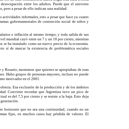
a desocupación entre los adultos. Puede que el universo
, pero a pesar de ello indican una realidad.
as actividades informales, esto a pesar que hace ya cuatro
ogramas gubernamentales de contención social de niños y
alarios e inflación al mismo tiempo, y toda salida de sus
nivel mundial cayó entre un 7 y un 10 por ciento, mientras
ión se ha instalado como un nuevo precio de la economía.
ro sí de marcar la existencia de problemática sociales
he y Rosario, mostraron que quienes se apropiaban de esas
enes. Hubo grupos de personas mayores, incluso no puede
como motivador en el 2001.
 pobreza. Esa exclusión de la producción y de los ámbitos
idad. Conviene recordar que Argentina tuvo un pico de
l es del 7,5 por ciento y se resiste a la baja. Esto deja
s generación.
otro horizonte que no sea una continuidad, cuando no un
ormas fijas, en muchos casos hay pérdida de valores. El