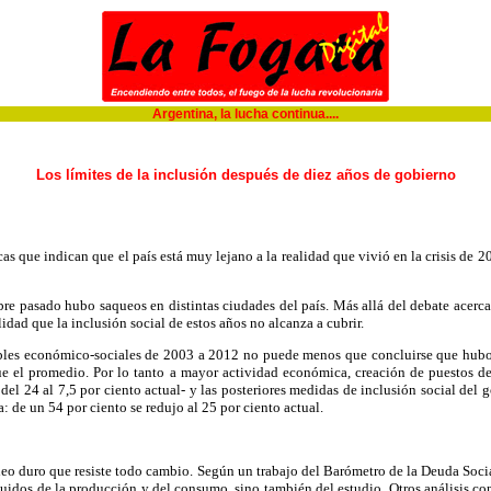
Argentina, la lucha continua....
Los límites de la inclusión después de diez años de gobierno
s que indican que el país está muy lejano a la realidad que vivió en la crisis de 2
re pasado hubo saqueos en distintas ciudades del país. Más allá del debate acerca
idad que la inclusión social de estos años no alcanza a cubrir.
iables económico-sociales de 2003 a 2012 no puede menos que concluirse que hubo 
e el promedio. Por lo tanto a mayor actividad económica, creación de puestos de 
el 24 al 7,5 por ciento actual- y las posteriores medidas de inclusión social del
 de un 54 por ciento se redujo al 25 por ciento actual.
leo duro que resiste todo cambio. Según un trabajo del Barómetro de la Deuda Soci
luidos de la producción y del consumo, sino también del estudio. Otros análisis com