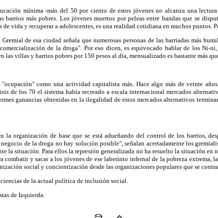
ducación mínima -más del 50 por ciento de estos jóvenes no alcanza una lectura
s barrios más pobres. Los jóvenes muertos por peleas entre bandas que se disputa
de vida y recuperar a adolescentes, es una realidad cotidiana en muchos puntos. Per
remial de esa ciudad señala que numerosas personas de las barriadas más humilde
 comercialización de la droga". Por eso dicen, es equivocado hablar de los Ni-ni,
en las villas y barrios pobres por 150 pesos al día, mensualizado es bastante más qu
a "ocupación" como una actividad capitalista más. Hace algo más de veinte añ
sis de los 70 el sistema había recreado a escala internacional mercados alternativo
normes ganancias obtenidas en la ilegalidad de estos mercados alternativos termina
yen la organización de base que se está adueñando del control de los barrios, des
del negocio de la droga no hay solución posible", señalan acertadamente los gremia
ente la situación. Para ellos la represión generalizada no ha resuelto la situación e
ara combatir y sacar a los jóvenes de ese laberinto infernal de la pobreza extrema,
ización social y concientización desde las organizaciones populares que se contra
iciencias de la actual política de inclusión social.
tas de Izquierda.