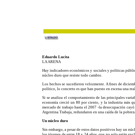
Eduardo Lucita
LA ARENA
Hay indicadores económicos y sociales y políticas pública
núcleo duro que resiste todo cambio.
Los hechos se sucedieron velozmente. A fines de diciemb
político, lo concreto es que han puesto en escena una real
Si se analiza el comportamiento de las principales var
economía creció un 80 por ciento, y la industria más qu
mercado de trabajo hasta el 2007 -la desocupación cayó d
Argentina Trabaja, redundaron en una caída de la pobreza:
Un núcleo duro
Sin embargo, a pesar de estos datos positivos hay un núc
los jóvenes de entre 18 y 24 años, que no solo están exc