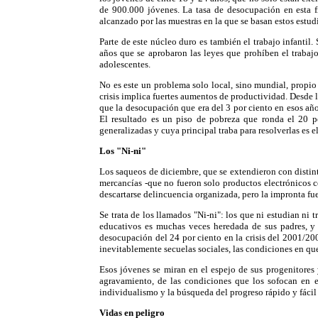
de 900.000 jóvenes. La tasa de desocupación en esta fr
alcanzado por las muestras en la que se basan estos estud
Parte de este núcleo duro es también el trabajo infantil.
años que se aprobaron las leyes que prohíben el trabaj
adolescentes.
No es este un problema solo local, sino mundial, propio 
crisis implica fuertes aumentos de productividad. Desde l
que la desocupación que era del 3 por ciento en esos añ
El resultado es un piso de pobreza que ronda el 20 po
generalizadas y cuya principal traba para resolverlas es el
Los "Ni-ni"
Los saqueos de diciembre, que se extendieron con distint
mercancías -que no fueron solo productos electrónicos 
descartarse delincuencia organizada, pero la impronta fu
Se trata de los llamados "Ni-ni": los que ni estudian ni
educativos es muchas veces heredada de sus padres, y
desocupación del 24 por ciento en la crisis del 2001/200
inevitablemente secuelas sociales, las condiciones en que
Esos jóvenes se miran en el espejo de sus progenitores
agravamiento, de las condiciones que los sofocan en el
individualismo y la búsqueda del progreso rápido y fácil
Vidas en peligro