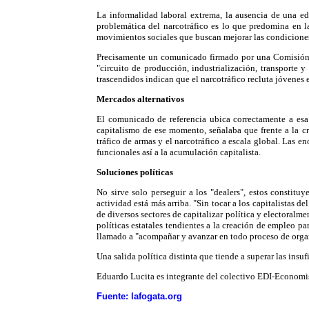
La informalidad laboral extrema, la ausencia de una e
problemática del narcotráfico es lo que predomina en la
movimientos sociales que buscan mejorar las condiciones 
Precisamente un comunicado firmado por una Comisión G
"circuito de producción, industrialización, transporte y
trascendidos indican que el narcotráfico recluta jóvenes 
Mercados alternativos
El comunicado de referencia ubica correctamente a es
capitalismo de ese momento, señalaba que frente a la cri
tráfico de armas y el narcotráfico a escala global. Las e
funcionales así a la acumulación capitalista.
Soluciones políticas
No sirve solo perseguir a los "dealers", estos constitu
actividad está más arriba. "Sin tocar a los capitalistas 
de diversos sectores de capitalizar política y electoralm
políticas estatales tendientes a la creación de empleo p
llamado a "acompañar y avanzar en todo proceso de organ
Una salida política distinta que tiende a superar las insuf
Eduardo Lucita es integrante del colectivo EDI-Economis
Fuente: lafogata.org