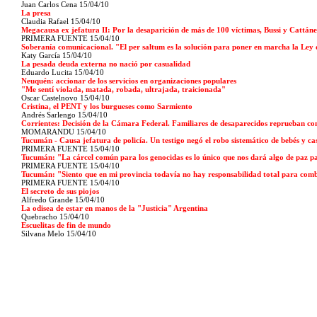
Juan Carlos Cena
15/04/10
La presa
Claudia Rafael
15/04/10
Megacausa ex jefatura II: Por la desaparición de más de 100 víctimas, Bussi y Cattáne
PRIMERA FUENTE
15/04/10
Soberanía comunicacional. "El per saltum es la solución para poner en marcha la Ley
Katy García
15/04/10
La pesada deuda externa no nació por casualidad
Eduardo Lucita
15/04/10
Neuquén: accionar de los servicios en organizaciones populares
"Me sentí violada, matada, robada, ultrajada, traicionada"
Oscar Castelnovo
15/04/10
Cristina, el PENT y los burgueses como Sarmiento
Andrés Sarlengo
15/04/10
Corrientes: Decisión de la Cámara Federal. Familiares de desaparecidos reprueban con
MOMARANDU
15/04/10
Tucumán - Causa jefatura de policía. Un testigo negó el robo sistemático de bebés y ca
PRIMERA FUENTE
15/04/10
Tucumán: "La cárcel común para los genocidas es lo único que nos dará algo de paz p
PRIMERA FUENTE
15/04/10
Tucumán: "Siento que en mi provincia todavía no hay responsabilidad total para comb
PRIMERA FUENTE
15/04/10
El secreto de sus piojos
Alfredo Grande
15/04/10
La odisea de estar en manos de la "Justicia" Argentina
Quebracho
15/04/10
Escuelitas de fin de mundo
Silvana Melo
15/04/10