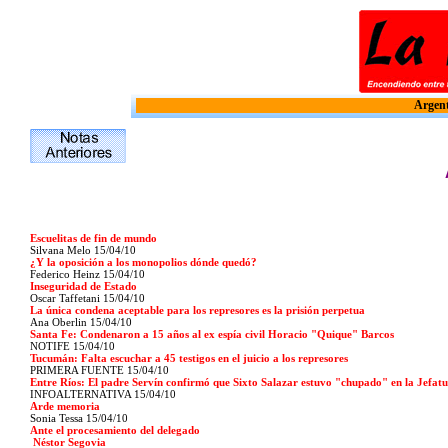
Argent
Escuelitas de fin de mundo
Silvana Melo
15/04/10
¿Y la oposición a los monopolios dónde quedó?
Federico Heinz
15/04/10
Inseguridad de Estado
Oscar Taffetani
15/04/10
La única condena aceptable para los represores es la prisión perpetua
Ana Oberlin
15/04/10
Santa Fe: Condenaron a 15 años al ex espía civil Horacio "Quique" Barcos
NOTIFE
15/04/10
Tucumán: Falta escuchar a 45 testigos en el juicio a los represores
PRIMERA FUENTE
15/04/10
Entre Ríos: El padre Servín confirmó que Sixto Salazar estuvo "chupado" en la Jefatu
INFOALTERNATIVA
15/04/10
Arde memoria
Sonia Tessa
15/04/10
Ante el procesamiento del delegado
Néstor Segovia