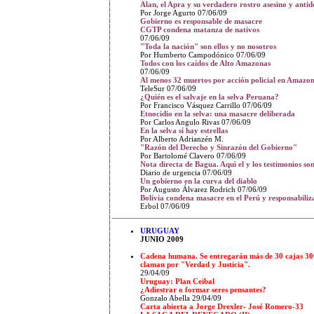
Alan, el Apra y su verdadero rostro asesino y anti
Por Jorge Agurto 07/06/09
Gobierno es responsable de masacre
CGTP condena matanza de nativos
07/06/09
"Toda la nación" son ellos y no nosotros
Por Humberto Campodónico 07/06/09
Todos con los caídos de Alto Amazonas
07/06/09
Al menos 32 muertos por acción policial en Amazo
TeleSur 07/06/09
¿Quién es el salvaje en la selva Peruana?
Por Francisco Vásquez Carrillo 07/06/09
Etnocidio en la selva: una masacre deliberada
Por Carlos Angulo Rivas 07/06/09
En la selva sí hay estrellas
Por Alberto Adrianzén M.
"Razón del Derecho y Sinrazón del Gobierno"
Por Bartolomé Clavero 07/06/09
Nota directa de Bagua. Aquì el y los testimonios s
Diario de urgencia 07/06/09
Un gobierno en la curva del diablo
Por Augusto Álvarez Rodrich 07/06/09
Bolivia condena masacre en el Perú y responsabiliz
Erbol 07/06/09
URUGUAY
JUNIO 2009
Cadena humana. Se entregarán más de 30 cajas 30
claman por "Verdad y Justicia".
29/04/09
Uruguay: Plan Ceibal
¿Adiestrar o formar seres pensantes?
Gonzalo Abella 29/04/09
Carta abierta a Jorge Drexler- José Romero-33