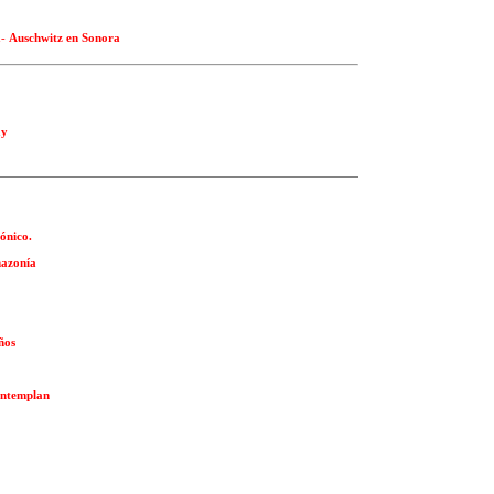
a
-
Auschwitz en Sonora
ay
ónico.
mazonía
ños
contemplan