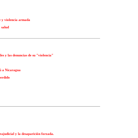
e y violencia armada
 salud
les y las denuncias de su "violencia"
rú a Nicaragua
perdido
rajudicial y la desaparición forzada.