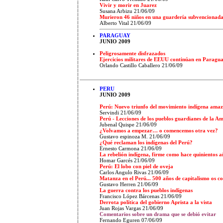
Vivir y morir en Juarez
Susana Arbizu
21/06/09
Murieron 46 niños en una guardería subvencionad
Alberto Vital
21/06/09
PARAGUAY
JUNIO 2009
Peligrosamente disfrazados
Ejercicios militares de EEUU continúan en Paragu
Orlando Castillo Caballero
21/06/09
PERU
JUNIO 2009
Perú: Nuevo triunfo del movimiento indígena amaz
Servindi
21/06/09
Perú - Lecciones de los pueblos guardianes de la A
Jubenal Quispe
21/06/09
¿Volvamos a empezar… o comencemos otra vez?
Gustavo espinoza M.
21/06/09
¿Qué reclaman los indígenas del Perú?
Ernesto Carmona
21/06/09
La rebelión indígena, firme como hace quinientos a
Homar Garcés
21/06/09
Perú: El lobo con piel de oveja
Carlos Angulo Rivas
21/06/09
Matanza en el Perú... 500 años de capitalismo os 
Gustavo Herren
21/06/09
La guerra contra los pueblos indígenas
Francisco López Bárcenas
21/06/09
Derrota política del gobierno Aprista a la vista
Juan Rojas Vargas
21/06/09
Comentarios sobre un drama que se debió evitar
Fernando Eguren 07/06/09