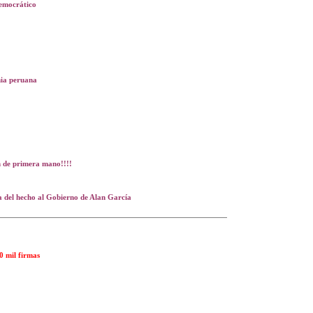
democrático
nia peruana
on de primera mano!!!!
a del hecho al Gobierno de Alan García
0 mil firmas