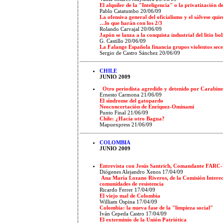
El alquiler de la "Inteligencia" o la privatización 
Pablo Catatumbo
20/06/09
La ofensiva general del oficialismo y el sálvese qui
…lo que harán con los 2/3
Rolando Carvajal
20/06/09
Japón se lanza a la conquista industrial del litio bo
G. Castillo
20/06/09
La Falange Española financia grupos violentos seces
Sergio de Castro Sánchez
20/06/09
CHILE
JUNIO 2009
Otro periodista agredido y detenido por Carabine
Ernesto Carmona
21/06/09
El síndrome del gatopardo
Neoconcertación de Enríquez-Ominami
Punto Final
21/06/09
Chile: ¿Hacia otro Bagua?
Mapuexpress
21/06/09
COLOMBIA
JUNIO 2009
Entrevista con Jesús Santrich, Comandante FARC-
Diógenes Alejandro Xenos
17/04/09
Ana María Lozano Riveros, de la Comisión Interecl
comunidades de resistencia
Ricardo Ferrer
17/04/09
El viejo mal de Colombia
William Ospina
17/04/09
Colombia: la nueva fase de la "limpieza social"
Iván Cepeda Castro
17/04/09
El exterminio de la Unión Patriótica