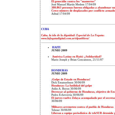
El genocidio contra los "mamertos"
José Manuel Martín Medem
17/04/09
380.863 personas fueron obligadas a abandonar sus
Crece número de desplazados por conflicto armado
Adital
17/04/09
CUBA
Cuba, la isla de la dignidad: Especial de La Fogata:
www.lafogatadigital.com.ar/elpueblova/
HAITI
JUNIO 2009
América Latina en Haití: ¿Solidaridad?
Mario Joseph y Brian Concannon, 21/11/07
HONDURAS
JUNIO 2009
¡Golpe de Estado en Honduras!
Dick Emanuelsson 30/06/09
Honduras: La futilidad del golpe
Atilio A. Boron 30/06/09
Derrocar al gobierno de Honduras, objetivo de Est
Pedro Echeverría 30/06/09
El jueves vuelve Zelaya acompañado por el secretar
30/06/09
Militares arremeten contra el pueblo de Honduras
Telesur 30/06/09
Liberan a equipo periodístico de teleSUR detenido 