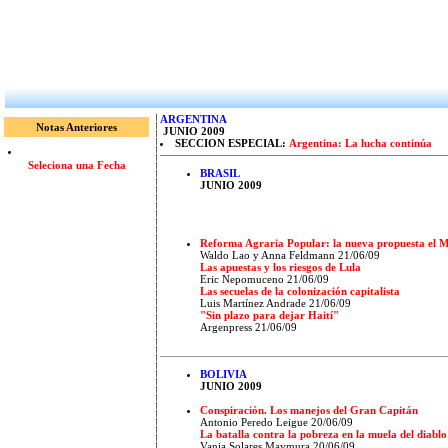
ARGENTINA
Notas Anteriores
JUNIO 2009
SECCION ESPECIAL:
Argentina: La lucha continúa
Seleciona una Fecha
BRASIL
JUNIO 2009
Reforma Agraria Popular: la nueva propuesta el M
Waldo Lao y Anna Feldmann
21/06/09
Las apuestas y los riesgos de Lula
Eric Nepomuceno
21/06/09
Las secuelas de la colonización capitalista
Luis Martínez Andrade
21/06/09
"Sin plazo para dejar Haití"
Argenpress 21/06/09
BOLIVIA
JUNIO 2009
Conspiración. Los manejos del Gran Capitán
Antonio Peredo Leigue
20/06/09
La batalla contra la pobreza en la muela del diablo
Vania Solares Maymura
20/06/09