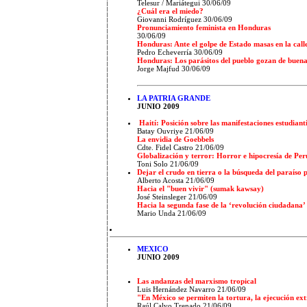
Telesur / Mariátegui 30/06/09
¿Cuál era el miedo?
Giovanni Rodríguez 30/06/09
Pronunciamiento feminista en Honduras
30/06/09
Honduras: Ante el golpe de Estado masas en la call
Pedro Echeverría 30/06/09
Honduras: Los parásitos del pueblo gozan de buena
Jorge Majfud 30/06/09
LA PATRIA GRANDE
JUNIO 2009
Haití: Posición sobre las manifestaciones estudianti
Batay Ouvriye
21/06/09
La envidia de Goebbels
Cdte. Fidel Castro
21/06/09
Globalización y terror: Horror e hipocresía de Pe
Toni Solo
21/06/09
Dejar el crudo en tierra o la búsqueda del paraíso 
Alberto Acosta
21/06/09
Hacia el "buen vivir" (sumak kawsay)
José Steinsleger
21/06/09
Hacia la segunda fase de la ‘revolución ciudadana’
Mario Unda
21/06/09
MEXICO
JUNIO 2009
Las andanzas del marxismo tropical
Luis Hernández Navarro
21/06/09
"En México se permiten la tortura, la ejecución ext
Raúl Calvo Trenado
21/06/09