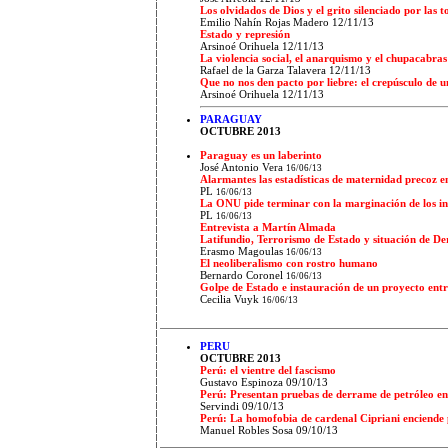
Los olvidados de Dios y el grito silenciado por las 
Emilio Nahín Rojas Madero 12/11/13
Estado y represión
Arsinoé Orihuela 12/11/13
La violencia social, el anarquismo y el chupacabras
Rafael de la Garza Talavera 12/11/13
Que no nos den pacto por liebre: el crepúsculo de 
Arsinoé Orihuela 12/11/13
PARAGUAY
OCTUBRE 2013
Paraguay es un laberinto
José Antonio Vera
16/06/13
Alarmantes las estadísticas de maternidad precoz 
PL
16/06/13
La ONU pide terminar con la marginación de los i
PL
16/06/13
Entrevista a Martín Almada
Latifundio, Terrorismo de Estado y situación de 
Erasmo Magoulas
16/06/13
El neoliberalismo con rostro humano
Bernardo Coronel
16/06/13
Golpe de Estado e instauración de un proyecto entr
Cecilia Vuyk
16/06/13
PERU
OCTUBRE 2013
Perú: el vientre del fascismo
Gustavo Espinoza 09/10/13
Perú: Presentan pruebas de derrame de petróleo e
Servindi 09/10/13
Perú: La homofobia de cardenal Cipriani enciende
Manuel Robles Sosa 09/10/13