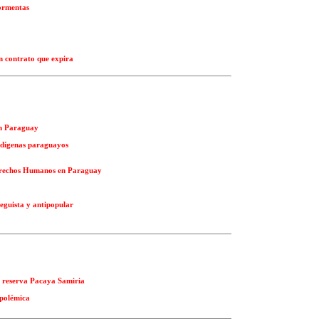
tormentas
un contrato que expira
en Paraguay
ndígenas paraguayos
Derechos Humanos en Paraguay
eguista y antipopular
n reserva Pacaya Samiria
 polémica