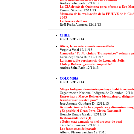
Andrés Soliz Rada 12/11/13
La CIA detrás de Quintana para afectar a Evo Mor
Ernesto Sánchez 12/11/13
Memoria de la evaluación de la FEJUVE de la Ciuda
2003
La Guerra del Gas
Raúl Prada Alcoreza 12/11/13
CHILE
OCTUBRE 2013
Alicia, la secreta amante maravillada
Virginia Vidal 12/11/13
Campaña "Yo No Quiero Transgénicos" refuta a p
Lucía Sepúlveda Ruiz 12/11/13
La inagotable persistencia de Leonardo Jeffs
Chile y Bolivia: ¿amistad imposible?
Andrés Soliz Rada 12/11/13
COLOMBIA
OCTUBRE 2013
Minga Indígena desmiente que haya habido acuerdo
Organización Nacional Indígena de Colombia 12/11/
Entrevista a Marco Reinerio Montealegre, dirigent
transformar nuestro país"
José Antonio Gutiérrez D. 12/11/13
Acumulación de luchas populares y dimensión imag
¿Es posible el Gran Paro Cívico Nacional?
Horacio Duque Giraldo 12/11/13
Desbrozando ideas (I)
¿Quién está cansado con el proceso de paz?
Timoleón Jiménez 12/11/13
Los fantasmas del pasado
Alberto Pinzón Sánchez 12/11/13