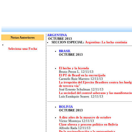
ARGENTINA
Notas Anteriores
OCTUBRE 2013
SECCION ESPECIAL:
Argentina: La lucha continúa
Seleciona una Fecha
BRASIL
OCTUBRE 2013
El hecho y la leyenda
Bruno Peron L. 12/11/13
El PT de Brasil en la encrucijada
Carmelo Ruiz Marrero 12/11/13
La irrupción del Ejercito Brasilero contra los huel
de tercera vía"
José Ernesto Schulman 12/11/13
La sociedad del control soberano y las manifestacion
Luís Eustáquio Soares 12/11/13
BOLIVIA
OCTUBRE 2013
A diez años de la masacre de octubre
Víctor Montoya 12/11/13
Clase obrera y proceso político en Bolivia
Alfredo Rada 12/11/13
De la nacionalización a la petroquímica