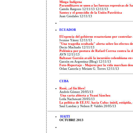
Minga Indígena
Paramilitares se unen a las fuerzas represivas de S
Camilo Raigozo 12/11/13 12/11/13
Santos y el genocidio de la Unión Patriótica
Juan Cendales 12/11/13
ECUADOR
E
Urgencia del gobierno ecuatoriano por controlar a
Ivonne Yánez 12/11/13
"Una tragedia ocultada" alerta sobre los efectos de
Decio Machado 12/11/13
Polémica por postura de Rafael Correa contra la d
AVN 12/11/13
Baltasar Garzón avaló la incursión colombiana en e
Garzón en Argentina (Blog) 12/11/13
Foto-Reportaje - Mujeres por la vida marchan des
Orlan Cazorla y Miriam G. Torres 12/11/13
CUBA
René, ¡al fin libre!
Andrés Gómez
20/05/13
Una carta abierta a Yoani Sánchez
Leila Nachawati 20/05/13
La política de EE.UU. hacia Cuba: inútil, estúpida,
Saul Landau y Nelson P. Valdés 20/05/13
HAITI
OCTUBRE 2013