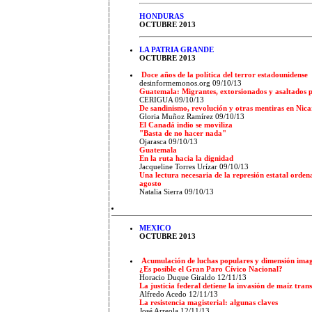
HONDURAS
OCTUBRE 2013
LA PATRIA GRANDE
OCTUBRE 2013
Doce años de la política del terror estadounidense
desinformemonos.org 09/10/13
Guatemala: Migrantes, extorsionados y asaltados p
CERIGUA 09/10/13
De sandinismo, revolución y otras mentiras en Ni
Gloria Muñoz Ramírez 09/10/13
El Canadá indio se moviliza
"Basta de no hacer nada"
Ojarasca 09/10/13
Guatemala
En la ruta hacia la dignidad
Jacqueline Torres Urízar 09/10/13
Una lectura necesaria de la represión estatal orden
agosto
Natalia Sierra 09/10/13
MEXICO
OCTUBRE 2013
Acumulación de luchas populares y dimensión imag
¿Es posible el Gran Paro Cívico Nacional?
Horacio Duque Giraldo 12/11/13
La justicia federal detiene la invasión de maíz tra
Alfredo Acedo 12/11/13
La resistencia magisterial: algunas claves
José Arreola 12/11/13