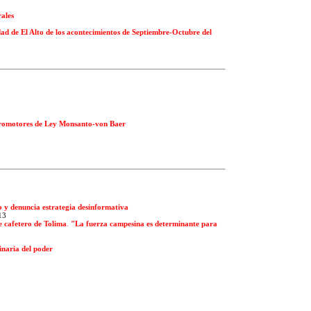
ales
d de El Alto de los acontecimientos de Septiembre-Octubre del
romotores de Ley Monsanto-von Baer
 y denuncia estrategia desinformativa
13
e cafetero de Tolima
.
"La fuerza campesina es determinante para
inaria del poder