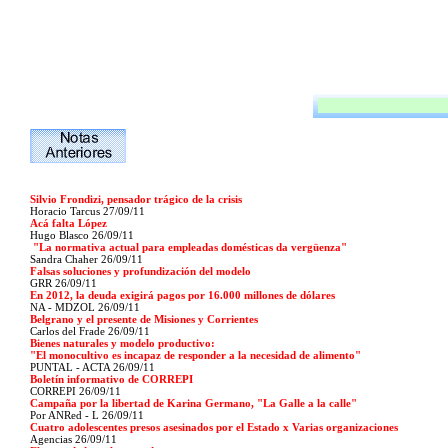
Silvio Frondizi, pensador trágico de la crisis
Horacio Tarcus 27/09/11
Acá falta López
Hugo Blasco 26/09/11
"La normativa actual para empleadas domésticas da vergüenza"
Sandra Chaher 26/09/11
Falsas soluciones y profundización del modelo
GRR 26/09/11
En 2012, la deuda exigirá pagos por 16.000 millones de dólares
NA - MDZOL 26/09/11
Belgrano y el presente de Misiones y Corrientes
Carlos del Frade 26/09/11
Bienes naturales y modelo productivo:
"El monocultivo es incapaz de responder a la necesidad de alimento"
PUNTAL - ACTA 26/09/11
Boletín informativo de CORREPI
CORREPI 26/09/11
Campaña por la libertad de Karina Germano, "La Galle a la calle"
Por ANRed - L 26/09/11
Cuatro adolescentes presos asesinados por el Estado x Varias organizaciones
Agencias 26/09/11