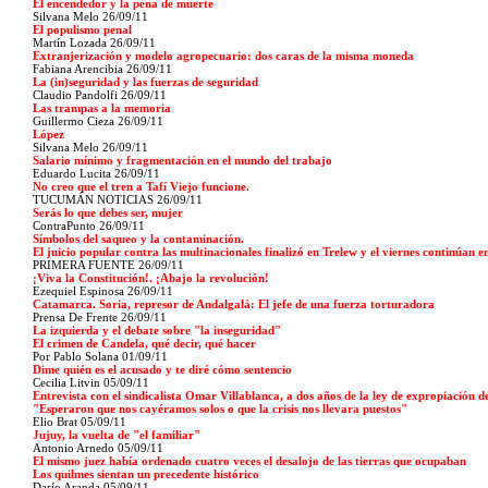
El encendedor y la pena de muerte
Silvana Melo 26/09/11
El populismo penal
Martín Lozada 26/09/11
Extranjerización y modelo agropecuario: dos caras de la misma moneda
Fabiana Arencibia 26/09/11
La (in)seguridad y las fuerzas de seguridad
Claudio Pandolfi 26/09/11
Las trampas a la memoria
Guillermo Cieza 26/09/11
López
Silvana Melo 26/09/11
Salario mínimo y fragmentación en el mundo del trabajo
Eduardo Lucita 26/09/11
No creo que el tren a Tafí Viejo funcione.
TUCUMÁN NOTICIAS 26/09/11
Serás lo que debes ser, mujer
ContraPunto 26/09/11
Símbolos del saqueo y la contaminación.
El juicio popular contra las multinacionales finalizó en Trelew y el viernes continúan
PRIMERA FUENTE 26/09/11
¡Viva la Constitución!. ¡Abajo la revolución!
Ezequiel Espinosa 26/09/11
Catamarca. Soria, represor de Andalgalá: El jefe de una fuerza torturadora
Prensa De Frente 26/09/11
La izquierda y el debate sobre "la inseguridad"
El crimen de Candela, qué decir, qué hacer
Por Pablo Solana
01/09/11
Dime quién es el acusado y te diré cómo sentencio
Cecilia Litvin 05/09/11
Entrevista con el sindicalista Omar Villablanca, a dos años de la ley de expropiación
"Esperaron que nos cayéramos solos o que la crisis nos llevara puestos"
Elio Brat 05/09/11
Jujuy, la vuelta de "el familiar"
Antonio Arnedo 05/09/11
El mismo juez había ordenado cuatro veces el desalojo de las tierras que ocupaban
Los quilmes sientan un precedente histórico
Darío Aranda 05/09/11