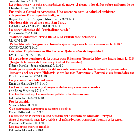
Juan del Sur
24
/11/10
La primavera y la soja transgénica: de nuevo el riesgo y los daños sobre millones de p
Claudio Lowy 07/11/10
Engordes a Corral en Argentina. Una amenaza para la salud, el ambiente
y la producción campesino-indígena
Raquel Schrott - Ezequiel Miodownik 07/11/10
Mendoza dijo no al proyecto San Jorge
LA MINGA - INDYMEDIA 07/11/10
La nueva ofensiva del "capitalismo verde"
Fobomade 07/11/10
Violencia doméstica creció un 23% la cantidad de denuncias
CIJ 07/11/10
Pablo Micheli, "exigimos a Tomada que no siga con la intromisión en la CTA"
COPENOA 07/11/10
Córdoba: Explosiones en Río Tercero. Quince años de impunidad
LV16 - ACTA 07/11/10
El verdadero comienzo de la etapa post-Kirchner: Tomada-Moyano intervienen la CT
(luego de la venia de Cristina y Aníbal Fernández)
Néstor Pitrola - Jorge Altamira07/11/10
Desde principios de la década del noventa venimos alertando sobre los potenciales
impactos del proyecto Hidrovía sobre los ríos Paraguay y Paraná y sus humedales aso
Por Elba Stancich 07/11/10
La precarización laboral mata
Enrique Gandolfo 07/11/10
La Unión Ferroviaria y el negocio de las empresas tercerizadas
por Enzo Vicentín 07/11/10
Las implicancias y las tensiones políticas de dos muertes
Eduardo Lucita 07/11/10
Por la espalda
Silvana Melo 07/11/10
Que merezcan parecerse a nuestros pueblos
Oscar Taffetani 07/11/10
La muerte de Kirchner a una semana del asesinato de Mariano Pereyra
Ante el escenario más favorable o el más adverso, acumular fuerzas es la tarea
Prensa de Frente 01/11/10
Los muertos que vos matáis
Eduardo Aliverti 28/10/10