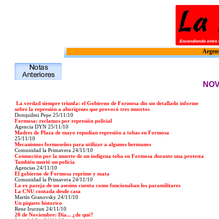
Argent
NOV
La verdad siempre triunfa: el Gobierno de Formosa dio un detallado informe
sobre la represión a aborígenes que provocó tres muertos
Donquilmi Pepe
25
/11/10
Formosa: reclamos por represión policial
Agencia DYN
25
/11/10
Madres de Plaza de mayo repudian represión a tobas en Formosa
25
/11/10
Mecanismos formoseños para utilizar a algunos hermanos
Comunidad la Primavera 24
/11/10
Conmoción por la muerte de un indígena toba en Formosa durante una protesta
También murió un policía
Agencias
24
/11/10
El gobierno de Formosa reprime y mata
Comunidad la Primavera 24
/11/10
La ex pareja de un asesino cuenta como funcionaban los paramilitares
La CNU contada desde casa
Martín Granovsky
24
/11/10
Un piquete historico
Rene Irurzun
24
/11/10
20 de Noviembre: Día... ¿de qué?