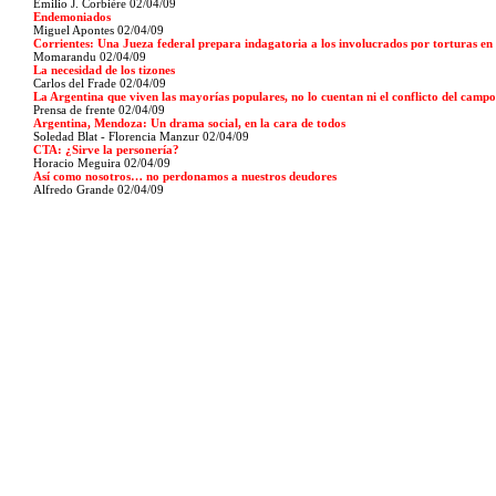
Emilio J. Corbière
02/04/09
Endemoniados
Miguel Apontes
02/04/09
Corrientes: Una Jueza federal prepara indagatoria a los involucrados por torturas en
Momarandu
02/04/09
La necesidad de los tizones
Carlos del Frade
02/04/09
La Argentina que viven las mayorías populares, no lo cuentan ni el conflicto del campo
Prensa de frente
02/04/09
Argentina, Mendoza: Un drama social, en la cara de todos
Soledad Blat - Florencia Manzur
02/04/09
CTA: ¿Sirve la personería?
Horacio Meguira
02/04/09
Así como nosotros… no perdonamos a nuestros deudores
Alfredo Grande
02/04/09