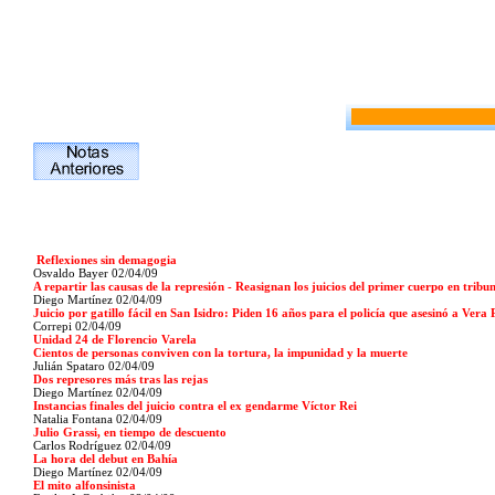
Reflexiones sin demagogia
Osvaldo Bayer
02/04/09
A repartir las causas de la represión - Reasignan los juicios del primer cuerpo en tribu
Diego Martínez
02/04/09
Juicio por gatillo fácil en San Isidro: Piden 16 años para el policía que asesinó a Vera 
Correpi
02/04/09
Unidad 24 de Florencio Varela
Cientos de personas conviven con la tortura, la impunidad y la muerte
Julián Spataro
02/04/09
Dos represores más tras las rejas
Diego Martínez
02/04/09
Instancias finales del juicio contra el ex gendarme Víctor Rei
Natalia Fontana
02/04/09
Julio Grassi, en tiempo de descuento
Carlos Rodríguez
02/04/09
La hora del debut en Bahía
Diego Martínez
02/04/09
El mito alfonsinista