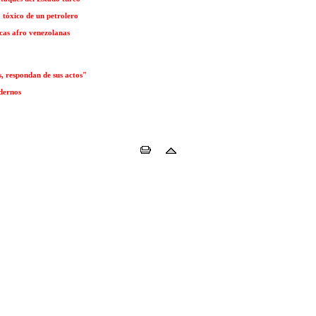
o tóxico de un petrolero
icas afro venezolanas
s, respondan de sus actos"
odernos