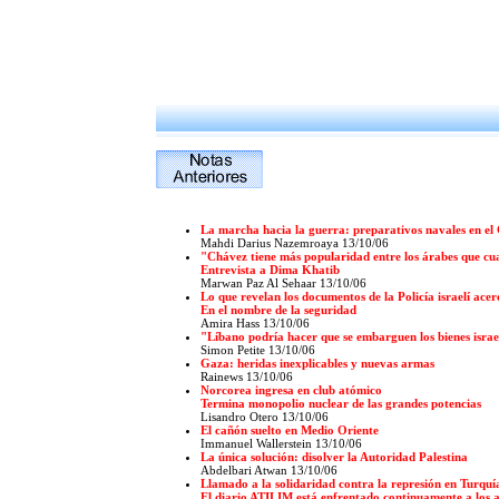
La marcha hacia la guerra: preparativos navales en el 
Mahdi Darius Nazemroaya 13/10/06
"Chávez tiene más popularidad entre los árabes que cua
Entrevista a Dima Khatib
Marwan Paz Al Sehaar 13/10/06
Lo que revelan los documentos de la Policía israelí acer
En el nombre de la seguridad
Amira Hass 13/10/06
"Líbano podría hacer que se embarguen los bienes israe
Simon Petite 13/10/06
Gaza: heridas inexplicables y nuevas armas
Rainews 13/10/06
Norcorea ingresa en club atómico
Termina monopolio nuclear de las grandes potencias
Lisandro Otero 13/10/06
El cañón suelto en Medio Oriente
Immanuel Wallerstein 13/10/06
La única solución: disolver la Autoridad Palestina
Abdelbari Atwan 13/10/06
Llamado a la solidaridad contra la represión en Turquí
El diario ATILIM está enfrentado continuamente a los a