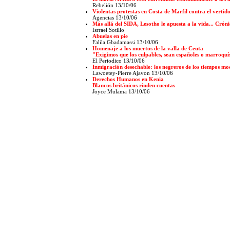
Rebelión 13/10/06
Violentas protestas en Costa de Marfil contra el vertid
Agencias
13/10/06
Más allá del SIDA, Lesotho le apuesta a la vida... Crón
Isrrael Sotillo
Abuelas en pie
Falila Gbadamassi 13/10/06
Homenaje a los muertos de la valla de Ceuta
"Exigimos que los culpables, sean españoles o marroquí
El Periodico 13/10/06
Inmigración desechable: los negreros de los tiempos m
Lawoetey-Pierre Ajavon 13/10/06
Derechos Humanos en Kenia
Blancos británicos rinden cuentas
Joyce Mulama 13/10/06