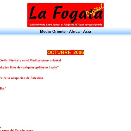
Medio Oriente - Africa - Asia
OCTUBRE
2006
Golfo Pérsico y en el Mediterráneo oriental
lquier líder de cualquier gobierno árabe"
ca de la ocupación de Palestina
líes"
a
taques del Estado turco