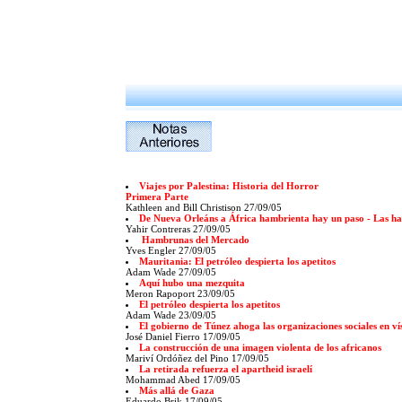
Viajes por Palestina: Historia del Horror
Primera Parte
Kathleen and Bill Christison 27/09/05
De Nueva Orleáns a África hambrienta hay un paso - Las h
Yahir Contreras 27/09/05
Hambrunas del Mercado
Yves Engler 27/09/05
Mauritania: El petróleo despierta los apetitos
Adam Wade 27/09/05
Aquí hubo una mezquita
Meron Rapoport 23/09/05
El petróleo despierta los apetitos
Adam Wade 23/09/05
El gobierno de Túnez ahoga las organizaciones sociales en v
José Daniel Fierro 17/09/05
La construcción de una imagen violenta de los africanos
Mariví Ordóñez del Pino 17/09/05
La retirada refuerza el apartheid israelí
Mohammad Abed 17/09/05
Más allá de Gaza
Eduardo Brik 17/09/05