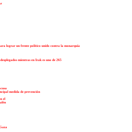
ar
 para lograr un frente político unido contra la monarquía
 desplegados mientras en Irak es uno de 265
acusa
ncipal medida de prevención
n el
alén
r Gaza