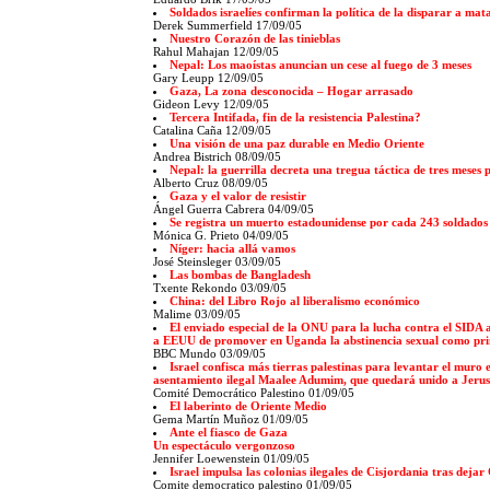
Soldados israelíes confirman la política de la disparar a mat
Derek Summerfield 17/09/05
Nuestro Corazón de las tinieblas
Rahul Mahajan 12/09/05
Nepal: Los maoístas anuncian un cese al fuego de 3 meses
Gary Leupp 12/09/05
Gaza, La zona desconocida – Hogar arrasado
Gideon Levy 12/09/05
Tercera Intifada, fin de la resistencia Palestina?
Catalina Caña 12/09/05
Una visión de una paz durable en Medio Oriente
Andrea Bistrich 08/09/05
Nepal: la guerrilla decreta una tregua táctica de tres meses
Alberto Cruz 08/09/05
Gaza y el valor de resistir
Ángel Guerra Cabrera 04/09/05
Se registra un muerto estadounidense por cada 243 soldados
Mónica G. Prieto 04/09/05
Níger: hacia allá vamos
José Steinsleger 03/09/05
Las bombas de Bangladesh
Txente Rekondo 03/09/05
China: del Libro Rojo al liberalismo económico
Malime 03/09/05
El enviado especial de la ONU para la lucha contra el SIDA 
a EEUU de promover en Uganda la abstinencia sexual como pri
BBC Mundo 03/09/05
Israel confisca más tierras palestinas para levantar el muro e
asentamiento ilegal Maalee Adumim, que quedará unido a Jerus
Comité Democrático Palestino 01/09/05
El laberinto de Oriente Medio
Gema Martín Muñoz 01/09/05
Ante el fiasco de Gaza
Un espectáculo vergonzoso
Jennifer Loewenstein 01/09/05
Israel impulsa las colonias ilegales de Cisjordania tras deja
Comite democratico palestino 01/09/05