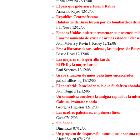
Silvia Torralba 26/12/06
El país que gobernará Joseph Kabila
Armando Reyes 12/12/06
República Centroafricana
Habitantes de Birao huyen por los bombardeos de la
Irin News 12/12/06
Estados Unidos quiere incrementar su presencia mili
Enorme aumento de venta de armas estadounidenses
John Mbaria y Kevin J. Kelley 12/12/06
Pese a liberarse de sus cadenas, las mujeres de Bot
Bessie Head 12/12/06
Las mujeres en la guerrilla kurda
El PKK y la mujer kurda
Paul Schemm 12/12/06
Grave situación de niños palestinos encarcelados
palestinalibre.org 12/12/06
El apartheid: Israel adopta lo que Sudáfrica aband
John Dugard 12/12/06
Un comunista convierte la antigua capital de la mise
Calcuta, levántate y anda
Georgina Higueras 12/12/06
Las madres palestinas, en primera línea
Gara 07/12/06
S
in Salida
Dina Ezzat 07/12/06
Un proyecto de desposesión nunca puede ser una ca
Ahdaf Soueif 07/12/06