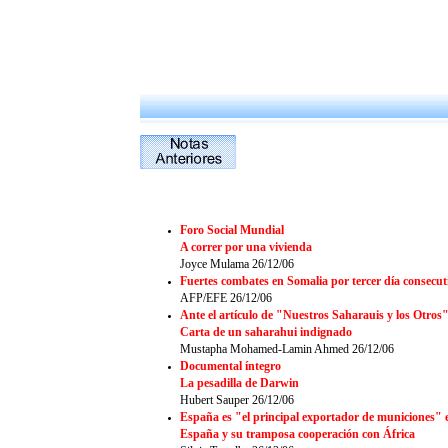
Foro Social Mundial
A correr por una vivienda
Joyce Mulama 26/12/06
Fuertes combates en Somalia por tercer día consecut
AFP/EFE
26/12/06
Ante el artículo de "Nuestros Saharauis y los Otros"
Carta de un saharahui indignado
Mustapha Mohamed-Lamin Ahmed
26/12/06
Documental íntegro
La pesadilla de Darwin
Hubert Sauper 26/12/06
España es "el principal exportador de municiones"
España y su tramposa cooperación con África