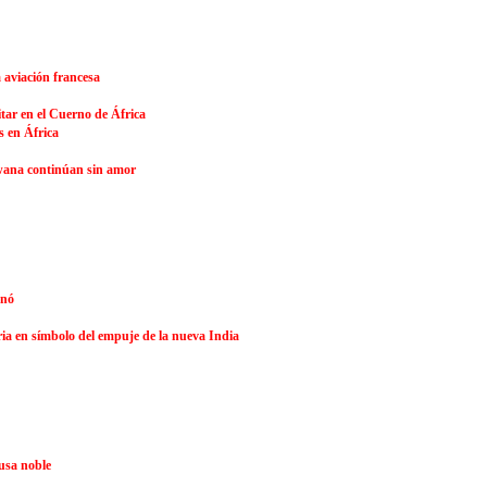
 aviación francesa
tar en el Cuerno de África
 en África
swana continúan sin amor
onó
ria en símbolo del empuje de la nueva India
usa noble