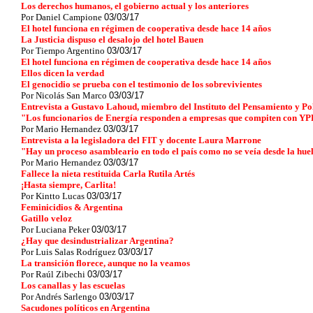
Los derechos humanos, el gobierno actual y los anteriores
Por Daniel Campione
03/03/17
El hotel funciona en régimen de cooperativa desde hace 14 años
La Justicia dispuso el desalojo del hotel Bauen
Por Tiempo Argentino
03/03/17
El hotel funciona en régimen de cooperativa desde hace 14 años
Ellos dicen la verdad
El genocidio se prueba con el testimonio de los sobrevivientes
Por Nicolás San Marco
03/03/17
Entrevista a Gustavo Lahoud, miembro del Instituto del Pensamiento y Pol
"Los funcionarios de Energía responden a empresas que compiten con YP
Por Mario Hernandez
03/03/17
Entrevista a la legisladora del FIT y docente Laura Marrone
"Hay un proceso asambleario en todo el país como no se veía desde la hue
Por Mario Hernandez
03/03/17
Fallece la nieta restituida Carla Rutila Artés
¡Hasta siempre, Carlita!
Por Kintto Lucas
03/03/17
Feminicidios & Argentina
Gatillo veloz
Por Luciana Peker
03/03/17
¿Hay que desindustrializar Argentina?
Por Luis Salas Rodríguez
03/03/17
La transición florece, aunque no la veamos
Por Raúl Zibechi
03/03/17
Los canallas y las escuelas
Por Andrés Sarlengo
03/03/17
Sacudones políticos en Argentina