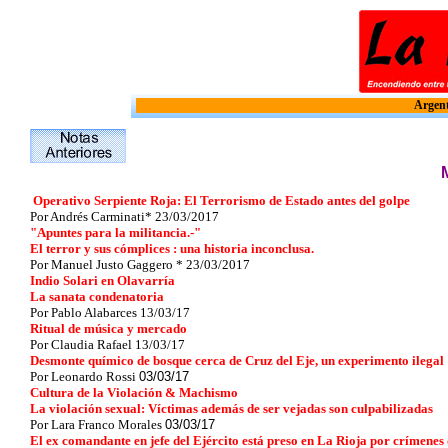
Argent
Operativo Serpiente Roja: El Terrorismo de Estado antes del golpe
Por Andrés Carminati*
23/03/2017
"Apuntes para la militancia.-"
El terror y sus cómplices : una historia inconclusa.
Por Manuel Justo Gaggero * 23/03/2017
Indio Solari en Olavarría
La sanata condenatoria
Por Pablo Alabarces 13/03/17
Ritual de música y mercado
Por Claudia Rafael
13/03/17
Desmonte químico de bosque cerca de Cruz del Eje, un experimento ilegal
Por Leonardo Rossi
03/03/17
Cultura de la Violación & Machismo
La violación sexual: Víctimas además de ser vejadas son culpabilizadas
Por Lara Franco Morales
03/03/17
El ex comandante en jefe del Ejército está preso en La Rioja por crímene