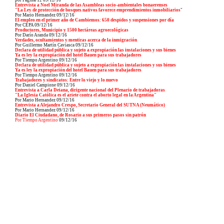
por Página/12
09
/12/16
Entrevista a Noel Miranda de las Asambleas socio-ambientales bonaerenses
"La Ley de protección de bosques nativos favorece emprendimientos inmobiliarios
"
Por Mario Hernandez
09
/12/16
El empleo en el primer año de Cambiemos: 650 despidos y suspensiones por día
Por CEPA
09
/12/16
Productores, Municipio y 1500 hectáreas agroecológicas
Por Darío Aranda
09
/12/16
Verdades, ocultamientos y mentiras acerca de la inmigración
Por Guillermo Martín Caviasca
09
/12/16
Declara de utilidad pública y sujeto a expropiación las instalaciones y sus bienes
Ya es ley la expropiación del hotel Bauen para sus trabajadores
Por Tiempo Argentino
09
/12/16
Declara de utilidad pública y sujeto a expropiación las instalaciones y sus bienes
Ya es ley la expropiación del hotel Bauen para sus trabajadores
Por Tiempo Argentino
09
/12/16
Trabajadores y sindicatos: Entre lo viejo y lo nuevo
Por Daniel Campione
09
/12/16
Entrevista a Carla Deiana, dirigente nacional del Plenario de trabajadoras
"La Iglesia Católica es el ariete contra el aborto legal en la Argentina"
Por Mario Hernandez
09
/12/16
Entrevista a Alejandro Crespo, Secretario General del SUTNA (Neumático)
Por Mario Hernandez
09
/12/16
Diario El Ciudadano, de Rosario a sus primeros pasos sin patrón
Por Tiempo Argentino
09
/12/16