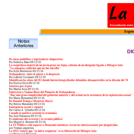
Argent
DI
De curas pedófilos y legisladores chupacirios
Por Federico Mare
09
/12/16
La sospechosa muerte de un joven preso en Jujuy, sobrino de un dirigente ligado a Milagro Sala
"La autopsia confirmó que no fue suicidio"
Por Ailín Bullentini
09
/12/16
Trabajadores: entre el ajuste y el desprecio
Por Gabriel Cocimano
09
/12/16
Identifican los sitios del D2 donde fueron fotografiados detenidos-desaparecidos en la década del 70
Por Eloísa Oliva
09
/12/16
Salarios por el piso
Por Martín Sosa
09
/12/16
Entrevista a Vanina Biasi del Plenario de Trabajadoras
"Hay una gran complicidad del gobierno anterior y del actual en la existencia de la explotación sexual"
Por Mario Hernandez
09
/12/16
De Donald Trump a Mauricio Macri
Por Héctor Menéndez
09
/12/16
Emergencia social y ceguera
Por Carlos A. Villalba
09
/12/16
Cuando la política sostiene la economía
Por José Natanson
09
/12/16
El síndrome del avestruz y la escuela pública
Por Miguel A. Brenner
09
/12/16
La TV Pública cede espacio a Monsanto mientras crecen las intoxicaciones por plaguicidas
por Tiempo argentino
La ONU reiteró que "la única respuesta" es la liberación de Milagro Sala