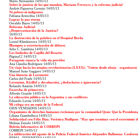
Mario Hernandez 14/05/13
Sobre la justicia de los que mandan, Mariano Ferreyra y la reforma judicial
Andrés Figueroa Cornejo 14/05/13
Ni pobres ni indigentes
Fabiana Arencibia 14/05/13
Lograr la paz eterna
Osvaldo Bayer 14/05/13
Reforma Judicial
¿Democratización de la Justicia?
16/05/13
La destrucción de la palabra en el Hospital Borda
Lionel Klimkiewicz 14/05/13
Blanqueo o exteriorización de dólares
Julio C. Gambina 14/05/13
Los fusilados de Capilla del Rosario
Página12 14/05/13
Patagonia ensaya la vida sin petróleo
Ana Claudia Rodríguez 14/05/13
Un viaje hacia las utopías revolucionarias (LXXX): "Unirse desde abajo - organizars
Manuel Justo Gaggero 14/05/13
Una historia de Lorenzetti
Carlos del Frade 14/05/13
Lorenzino, Kicillof y devaluación, ¿desfachatez o ignorancia?
Rolando Astarita 14/05/13
Escarcha de primavera
Alfredo Grande 14/05/13
La educación pública en la Argentina y sus conflictos
Eduardo Lucita 14/05/13
Mi colega era un espía de la Federal
OJOS VENDADOS 14/05/13
Organismos de derechos humanos reclaman por la comunidad Qom: Que la Presidenta 
Liliana Giambelluca 14/05/13
Solidaridad con Félix Díaz. Verónica Huilipan: "Hay que terminar con el exterminio
Melissa Zenobi 14/05/13
Boletín Informativo de CORREPI
CORREPI 14/05/13
La infiltración del agente de la Policía Federal Américo Alejandro Balbuena: Conferen
RNMA - INDYMEDIA 14/05/13