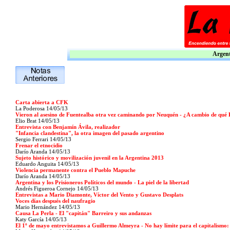
Argent
Carta abierta a CFK
La Poderosa 14/05/13
Vieron al asesino de Fuentealba otra vez caminando por Neuquén - ¿A cambio de qué Po
Elio Brat 14/05/13
Entrevista con Benjamín Ávila, realizador
"Infancia clandestina", la otra imagen del pasado argentino
Sergio Ferrari 14/05/13
Frenar el etnocidio
Darío Aranda 14/05/13
Sujeto histórico y movilización juvenil en la Argentina 2013
Eduardo Anguita 14/05/13
Violencia permanente contra el Pueblo Mapuche
Darío Aranda 14/05/13
Argentina y los Prisioneros Políticos del mundo - La piel de la libertad
Andrés Figueroa Cornejo 14/05/13
Entrevistas a Mario Diamonte, Víctor del Vento y Gustavo Desplats
Voces días después del naufragio
Mario Hernández 14/05/13
Causa La Perla - El "capitán" Barreiro y sus andanzas
Katy García 14/05/13
El 1º de mayo entrevistamos a Guillermo Almeyra - No hay límite para el capitalismo: