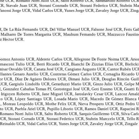
 José UCR, Romano Norri Julio UCR, Salto Roberto UCR, Sammartino Roberto UCR, 
R, Stavale Juan UCR, Storani Conrrado UCR, Storani Federico UCR, Stubrin Mar
anossi Jorge UCR, Vidal Carlos UCR, Yunes Jorge UCR, Zavaley Jorge UCR, Zing
, De La Rúa Fernando UCR, Del Villar Manuel UCR, Falsone José UCR, Feris Gab
, Malharro De Torres Margarita UCR, Mauhum Fernando UCR, Mazzucco Faustin
ez Hector UCR.
bornoz Antonio UCR, Alderete Carlos UCR, Allegrone De Fonte Norma UCR, Ars
rnasconi Tulio UCR, Berri Ricardo UCR, Bianchi De Zizzias Elías UCR, Bielicki
Camisar Osvaldo UCR, Canata José UCR, Cangiano Augusto UCR, Cantor Rubén UC
ollantes Genaro Aurelio UCR, Contreras Gómez Carlos UCR, Cornaglia Ricardo 
or UCR, Díaz De Agüero Dolores UCR, Dimasi Julio UCR, Douglas Rincón Gui
é UCR, Gargiulo Lindolfo UCR, Gerarduzzi Mario UCR, Ginzo Julio UCR, Golpe 
R, Gonzalez Cabañas Tomas PJ, Gorostegui José UCR, Goti Erasmo UCR, Guatti
, Irigoyen Roberto UCR, Jane Miguel UCR, Jaroslavky Cesar UCR, Lazcoz Arna
rto UCR, López Santiago UCR, Losada Mario UCR, Macedo De Gómez Blanca 
R, Moreau Leopoldo UCR, Mothe Felix UCR, Nieva Prospero UCR, Ortiz Pedro 
to UCR, Puebla Ariel UCR, Pupillo Liborio UCR, Ramos Daniel UCR, Rapacini
, Romano Norri Julio UCR, Salto Roberto UCR, Sarquis Guillermo UCR, Silva Carl
CR, Storani Corrado UCR, Storani Federico UCR, Stubrin Marccelo UCR, Tello R
 Reinaldo UCR, Vidal Carlos UCR, Yunes Jorge UCR, Zavaley Jorge UCR, Zingale