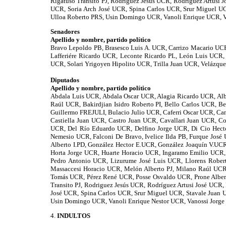
Rigatuso Transito PJ, Rodríguez Jesús UCR, Rodríguez Artusi
UCR, Soria Arch José UCR, Spina Carlos UCR, Srur Miguel UC
Ulloa Roberto PRS, Usin Domingo UCR, Vanoli Enrique UCR, V
Senadores
Apellido y nombre, partido político
Bravo Lepoldo PB, Brasesco Luis A. UCR, Carrizo Macario UCR
Lafferiére Ricardo UCR, Leconte Ricardo PL, León Luis UCR
UCR, Solari Yrigoyen Hipolito UCR, Trilla Juan UCR, Velázqu
Diputados
Apellido y nombre, partido político
Abdala Luis UCR, Abdala Oscar UCR, Alagia Ricardo UCR, Al
Raúl UCR, Bakirdjian Isidro Roberto PI, Bello Carlos UCR, Be
Guillermo FREJULI, Bulacio Julio UCR, Caferri Oscar UCR, 
Castiella Juan UCR, Castro Juan UCR, Cavallari Juan UCR, C
UCR, Del Río Eduardo UCR, Delfino Jorge UCR, Di Cio Hect
Nemesio UCR, Falconi De Bravo, Ivelice Ilda PB, Furque Jos
Alberto I.PD, González Hector E.UCR, González Joaquín V.UC
Horta Jorge UCR, Huarte Horacio UCR, Ingaramo Emilio UCR
Pedro Antonio UCR, Lizurume José Luis UCR, Llorens Robe
Massaccesi Horacio UCR, Melón Alberto PJ, Milano Raúl UC
Tomás UCR, Pérez René UCR, Posse Osvaldo UCR, Prone Alber
Transito PJ, Rodriguez Jesús UCR, Rodríguez Artusi José UCR
José UCR, Spina Carlos UCR, Srur Miguel UCR, Stavale Juan U
Usin Domingo UCR, Vanoli Enrique Nestor UCR, Vanossi Jorge
4.
INDULTOS