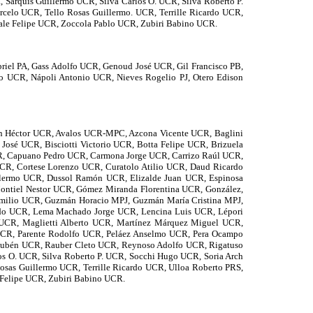
Sarquis Guillermo UCR, Silva Carlos O. UCR, Silva Roberto P.
celo UCR, Tello Rosas Guillermo. UCR, Terrille Ricardo UCR,
ale Felipe UCR, Zoccola Pablo UCR, Zubiri Babino UCR.
riel PA, Gass Adolfo UCR, Genoud José UCR, Gil Francisco PB,
o UCR, Nápoli Antonio UCR, Nieves Rogelio PJ, Otero Edison
on Héctor UCR, Avalos UCR-MPC, Azcona Vicente UCR, Baglini
 José UCR, Bisciotti Victorio UCR, Botta Felipe UCR, Brizuela
R, Capuano Pedro UCR, Carmona Jorge UCR, Carrizo Raúl UCR,
UCR, Cortese Lorenzo UCR, Curatolo Atilio UCR, Daud Ricardo
llermo UCR, Dussol Ramón UCR, Elizalde Juan UCR, Espinosa
Montiel Nestor UCR, Gómez Miranda Florentina UCR, González,
 Emilio UCR, Guzmán Horacio MPJ, Guzmán María Cristina MPJ,
ldo UCR, Lema Machado Jorge UCR, Lencina Luis UCR, Lépori
UCR, Maglietti Alberto UCR, Martínez Márquez Miguel UCR,
UCR, Parente Rodolfo UCR, Peláez Anselmo UCR, Pera Ocampo
 Rubén UCR, Rauber Cleto UCR, Reynoso Adolfo UCR, Rigatuso
os O. UCR, Silva Roberto P. UCR, Socchi Hugo UCR, Soria Arch
osas Guillermo UCR, Terrille Ricardo UCR, Ulloa Roberto PRS,
 Felipe UCR, Zubiri Babino UCR.