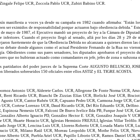
 Zingale Felipe UCR, Zoccola Pablo UCR, Zubiri Babino UCR.
sín manifiesta a voces ya desde su campaña en 1982 cuando afirmaba: "Están los 
en ser eximidos de responsabilidad porque actuaron bajo obediencia debida." Est
ena de mayo de 1987, el Ejecutivo mandó un proyecto de ley a la Cámara de Diputa
s e inferiores. Cuando el proyecto llegó al senado, allá por los días 28 y 29 de 
ejaron fuertemente de que la Obediencia Debida no alcanzara a quienes dieron las ó
also debate donde algunos como el actual Presidente Fernando de la Rua no vieron
ogía. Odedientes como sus pares senadores, los diputados aprobaron el proyecto d
riores que no hubieran actuado como comandantes en jefe, jefes de zona o subzona o
entes partidarios del poder jueces de la Suprema Corte AUGUSTO BELUSCIO,
ron liberados sobreseidos 150 oficiales entre ellos ASTIZ y EL TIGRE ACOSTA.
bornoz Antonio UCR, Alderete Carlos. UCR, Allegrone De Fonte Norma UCR, Ar
, Berri Ricardo UCR, Bianchi De Zizzias Elías UCR, Bielicki José UCR, Bisciot
 Agusto UCR, Cantor Rubén UCR, Capuano Pedro UCR, Carmona Jorge UCR, Carriz
do UCR, Cortese Lorenzo UCR, Daud Ricardo UCR, Del Río Eduardo UCR, Delfino
 Espinosa Nemesio UCR, Falconi De Bravo Ivelice Ilda PB, Furque José UCR, Ga
onzález Alberto Ignacio PD, González Hector E. UCR, González Joaquín V. UC
 UCR, Huarte Horacio UCR, Iglesias Herminio FREJULI, Iglesias Villar Teófilo. 
ado Jorge UCR, Lencina Luis UCR, Llorens Roberto UCR, Losada Mario UCR, L
racio UCR, Milano Raúl UCR, Moreau Leopoldo UCR, Mothe Felix UCR, Nieva 
ne Alberto UCR, Puebla Ariel UCR, Pupillo Liborio UCR, Ramos Daniel UCR,