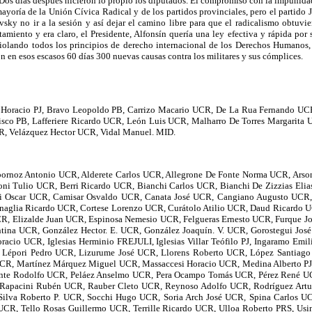
os días después hicieron lo propio los diputados. El compromiso con la impunidad d
ayoría de la Unión Cívica Radical y de los partidos provinciales, pero el partido
sky no ir a la sesión y así dejar el camino libre para que el radicalismo obtuviera
tamiento y era claro, el Presidente, Alfonsín quería una ley efectiva y rápida por 
violando todos los principios de derecho internacional de los Derechos Humanos, p
n en esos escasos 60 días 300 nuevas causas contra los militares y sus cómplices.
Horacio PJ, Bravo Leopoldo PB, Carrizo Macario UCR, De La Rua Fernando UCR,
cisco PB, Lafferiere Ricardo UCR, León Luis UCR, Malharro De Torres Margar
CR, Velázquez Hector UCR, Vidal Manuel. MID.
bornoz Antonio UCR, Alderete Carlos UCR, Allegrone De Fonte Norma UCR, Ars
ni Tulio UCR, Berri Ricardo UCR, Bianchi Carlos UCR, Bianchi De Zizzias Elias 
rri Oscar UCR, Camisar Osvaldo UCR, Canata José UCR, Cangiano Augusto UC
rnaglia Ricardo UCR, Cortese Lorenzo UCR, Curátolo Atilio UCR, Daud Ricardo
R, Elizalde Juan UCR, Espinosa Nemesio UCR, Felgueras Ernesto UCR, Furque J
tina UCR, González Hector. E. UCR, González Joaquín. V. UCR, Gorostegui Jo
acio UCR, Iglesias Herminio FREJULI, Iglesias Villar Teófilo PJ, Ingaramo Em
Lépori Pedro UCR, Lizurume José UCR, Llorens Roberto UCR, López Santia
UCR, Martínez Márquez Miguel UCR, Massaccesi Horacio UCR, Medina Alberto 
rente Rodolfo UCR, Peláez Anselmo UCR, Pera Ocampo Tomás UCR, Pérez René UC
 Rapacini Rubén UCR, Rauber Cleto UCR, Reynoso Adolfo UCR, Rodríguez Artu
Silva Roberto P. UCR, Socchi Hugo UCR, Soria Arch José UCR, Spina Carlos U
 UCR, Tello Rosas Guillermo UCR, Terrille Ricardo UCR, Ulloa Roberto PRS, U