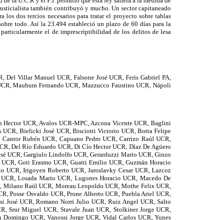
e la U.C.R y el P.J. permitió que esta ley saliera a la medida de
 Justicialista también contribuyó y mucho. Un sector capitaneado
 los dos tercios necesarios para tratar el proyecto sobre tablas
sobre todo. Así la 23.494 estableció un plazo de 60 días para la
articularmente el de imprescriptibilidad de los delitos de lesa
 Del Villar Manuel UCR, Falsone José UCR, Feris Gabriel PA,
ita UCR, Mauhum Fernando UCR, Mazzucco Faustino UCR, Nápoli
on Hector UCR, Avalos UCR-MPC, Azcona Vicente UCR, Baglini
UCR, Bielicki José UCR, Bisciotti Victorio UCR, Botta Felipe
R, Cantor Rubén UCR, Capuano Pedro UCR, Carrizo Raúl UCR,
 UCR, Del Río Eduardo UCR, Di Cío Hector UCR, Díaz De Agüero
osé UCR, Gargiulo Lindolfo UCR, Gerarduzzi Mario UCR, Ginzo
sé UCR, Goti Erasmo UCR, Guatti Emilio UCR, Guzmán Horacio
ilio UCR, Irigoyen Roberto UCR, Jaroslavky Cesar UCR, Lazcoz
go UCR, Losada Mario UCR, Lugones Horacio UCR, Macedo De
PJ, Milano Raúl UCR, Moreau Leopoldo UCR, Mothe Felix UCR,
R, Posse Osvaldo UCR, Prone Alberto UCR, Puebla Ariel UCR,
si José UCR, Romano Norri Julio UCR, Ruiz Angel UCR, Salto
CR, Srur Miguel UCR, Stavale Juan UCR, Stolkiner Jorge UCR,
sin Domingo UCR, Vanossi Jorge UCR, Vidal Carlos UCR, Yunes