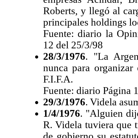
Roberts, y llegó al ca
principales holdings lo
Fuente: diario la Opin
12 del 25/3/98
28/3/1976
. "La Argen
nunca para organizar 
F.I.F.A.
Fuente: diario Página 
29/3/1976
. Videla asu
1/4/1976
. "Alguien di
R. Videla tuviera que 
de gobierno su estatut