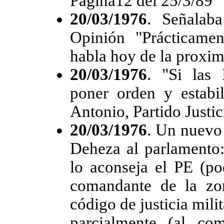
Página12 del 25/3/89
20/03/1976
. Señalab
Opinión "Prácticame
habla hoy de la proxim
20/03/1976
. "Si las
poner orden y estabil
Antonio, Partido Justici
20/03/1976
. Un nuevo
Deheza al parlamento: 
lo aconseja el PE (pod
comandante de la zo
código de justicia milit
parcialmente (al co