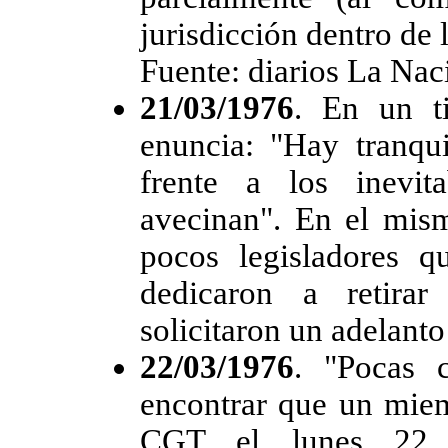
jurisdicción dentro de 
Fuente: diarios La Na
21/03/1976
. En un t
enuncia: "Hay tranqu
frente a los inevit
avecinan". En el mism
pocos legisladores q
dedicaron a retirar
solicitaron un adelanto
22/03/1976
. "Pocas 
encontrar que un miem
CGT el lunes 22 