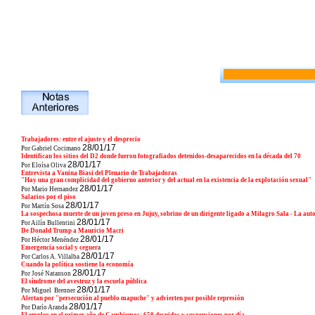
Trabajadores: entre el ajuste y el desprecio
28/01/17
Por Gabriel Cocimano
Identifican los sitios del D2 donde fueron fotografiados detenidos-desaparecidos en la década del 70
28/01/17
Por Eloísa Oliva
Entrevista a Vanina Biasi del Plenario de Trabajadoras
"Hay una gran complicidad del gobierno anterior y del actual en la existencia de la explotación sexual"
28/01/17
Por Mario Hernandez
Salarios por el piso
28/01/17
Por Martín Sosa
La sospechosa muerte de un joven preso en Jujuy, sobrino de un dirigente ligado a Milagro Sala - La aut
28/01/17
Por Ailín Bullentini
De Donald Trump a Mauricio Macri
28/01/17
Por Héctor Menéndez
Emergencia social y ceguer
a
28/01/17
Por Carlos A. Villalba
Cuando la política sostiene la economía
28/01/17
Por José Natanson
El síndrome del avestruz y la escuela pública
28/01/17
Por Miguel Brenner
Alertan por "persecución al pueblo mapuche" y advierten por posible represión
28/01/17
Por Darío Aranda