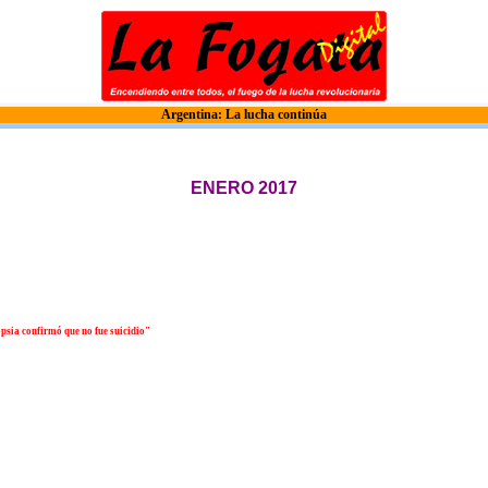
Argentina: La lucha continúa
ENERO 2017
opsia confirmó que no fue suicidio"