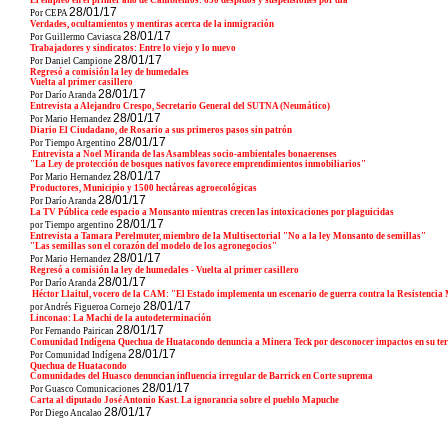
El empleo en el primer año de Cambiemos: 650 despidos y suspensiones por día
28/01/17
Por CEPA
Verdades, ocultamientos y mentiras acerca de la inmigración
28/01/17
Por Guillermo Caviasca
Trabajadores y sindicatos: Entre lo viejo y lo nuevo
28/01/17
Por Daniel Campione
Regresó a comisión la ley de humedales
Vuelta al primer casillero
28/01/17
Por Darío Aranda
Entrevista a Alejandro Crespo, Secretario General del SUTNA (Neumático)
28/01/17
Por Mario Hernandez
Diario El Ciudadano, de Rosario a sus primeros pasos sin patrón
28/01/17
Por Tiempo Argentino
Entrevista a Noel Miranda de las Asambleas socio-ambientales bonaerenses
"La Ley de protección de bosques nativos favorece emprendimientos inmobiliarios"
28/01/17
Por Mario Hernandez
Productores, Municipio y 1500 hectáreas agroecológicas
28/01/17
Por Darío Aranda
La TV Pública cede espacio a Monsanto mientras crecen las intoxicaciones por plaguicidas
28/01/17
por Tiempo argentino
Entrevista a Tamara Perelmuter, miembro de la Multisectorial "No a la ley Monsanto de semillas"
"Las semillas son el corazón del modelo de los agronegocios"
28/01/17
Por Mario Hernandez
Regresó a comisión la ley de humedales - Vuelta al primer casillero
28/01/17
Por Darío Aranda
Héctor Llaitul, vocero de la CAM: "El Estado implementa un escenario de guerra contra la Resistenci
28/01/17
por Andrés Figueroa Cornejo
Linconao: La Machi de la autodeterminación
28/01/17
Por Fernando Pairican
Comunidad Indígena Quechua de Huatacondo denuncia a Minera Teck por desconocer impactos en su terr
28/01/17
Por Comunidad Indígena
Quechua de Huatacondo
Comunidades del Huasco denuncian influencia irregular de Barrick en Corte suprema
28/01/17
Por Guasco Comunicaciones
Carta al diputado José Antonio Kast. La ignorancia sobre el pueblo Mapuche
28/01/17
Por Diego Ancalao