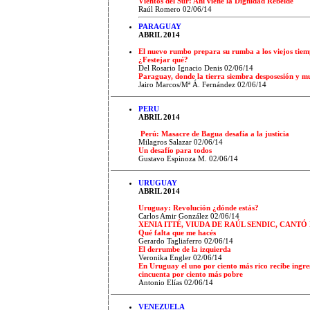
Vientos del Sur: Ahí viene la Dignidad Rebelde
Raúl Romero 02/06/14
PARAGUAY
ABRIL 2014
El nuevo rumbo prepara su rumba a los viejos tie
¿Festejar qué?
Del Rosario Ignacio Denis 02/06/14
Paraguay, donde la tierra siembra desposesión y m
Jairo Marcos/Mª Á. Fernández 02/06/14
PERU
ABRIL 2014
Perú: Masacre de Bagua desafía a la justicia
Milagros Salazar 02/06/14
Un desafío para todos
Gustavo Espinoza M. 02/06/14
URUGUAY
ABRIL 2014
Uruguay: Revolución ¿dónde estás?
Carlos Amir González 02/06/14
XENIA ITTÉ, VIUDA DE RAÚL SENDIC, CANT
Qué falta que me hacés
Gerardo Tagliaferro 02/06/14
El derrumbe de la izquierda
Veronika Engler 02/06/14
En Uruguay el uno por ciento más rico recibe ingres
cincuenta por ciento más pobre
Antonio Elías 02/06/14
VENEZUELA