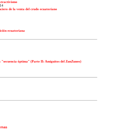
extractivismo
/14
nciero de la venta del crudo ecuatoriano
ición ecuatoriana
la "secuencia óptima" (Parte II: Amiguitos del ZunZuneo)
urnas