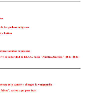
las
de los pueblos indígenas
ica Latina
ultura familiar campesina
rior y de seguridad de EE.UU. hacia "Nuestra América" (2013-2021)
esores; rojo sumiso y el negro la vanguardia
felices", sufren aquí pero irán