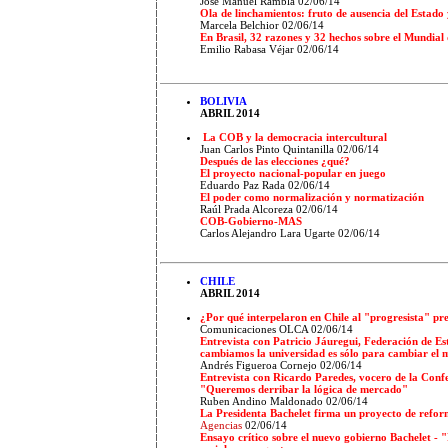
José Manuel Rambla 02/06/14
Ola de linchamientos: fruto de ausencia del Estado 
Marcela Belchior 02/06/14
En Brasil, 32 razones y 32 hechos sobre el Mundial
Emilio Rabasa Véjar 02/06/14
BOLIVIA
ABRIL 2014
La COB y la democracia intercultural
Juan Carlos Pinto Quintanilla 02/06/14
Después de las elecciones ¿qué?
El proyecto nacional-popular en juego
Eduardo Paz Rada 02/06/14
El poder como normalización y normatización
Raúl Prada Alcoreza 02/06/14
COB-Gobierno-MAS
Carlos Alejandro Lara Ugarte 02/06/14
CHILE
ABRIL 2014
¿Por qué interpelaron en Chile al "progresista" pr
Comunicaciones OLCA
02/06/14
Entrevista con Patricio Jáuregui, Federación de Es
cambiamos la universidad es sólo para cambiar el
Andrés Figueroa Cornejo
02/06/14
Entrevista con Ricardo Paredes, vocero de la Conf
"Queremos derribar la lógica de mercado"
Ruben Andino Maldonado 02/06/14
La Presidenta Bachelet firma un proyecto de refor
Agencias
02/06/14
Ensayo crítico sobre el nuevo gobierno Bachelet - 