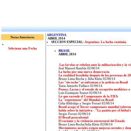
ARGENTINA
Notas Anteriores
ABRIL 2014
SECCION ESPECIAL:
Argentina: La lucha continúa
Seleciona una Fecha
BRASIL
ABRIL 2014
Las favelas se rebelan ante la militarización y la vi
José Manuel Rambla 02/06/14
La lucha por una nueva democracia
La realidad brasileña después de las protestas de 2
Bruno Lima Rocha y Júlia Klein 02/06/14
Los "sin techo" se enfrentan a la policia en Brasil
Tania Jamardo Faillace 02/06/14
Pessoa, Lacan y el estado de excepción mediático o 
Luís Eustáquio Soares 02/06/14
Lo que esconde el Campeonato de la FIFA
La "experiencia" del Mundial en Brasil
Celia Alldridge y Sergio Ferrari 02/06/14
Brasil acoge el Tercer campeonato mundial (alterna
habla sobre la iniciativa - "La pasión por el fútb
Sergio Ferrari 02/06/14
El Brasil postcolonial
El racismo y la violencia estructural del Estado
Bruno Lima Rocha/Julia Klein 02/06/14
Movimientos sociales exigen mejoras sociales y den