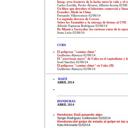
Íntag: otra frontera de la lucha entre la vida y el 
Carlos Zorrilla, Pocho Álvarez, Alberto Acosta 02/06
Un libro que descubre el laberinto comercial y fina
Ecuador: Made in China
Fernando Villavicencio 02/06/14
La segunda derrota de Correa
Sobre los Yasunidos y la entrega de firmas al CNE
Alfredo Espinosa Rodríguez 02/06/14
De Miami a Sarayaku: las curiosas rutas de la opos
Irene León 02/06/14
CUBA
El peligroso "camino chino"
Guillermo Almeyra 02/06/14
El "aterrizaje suave" de Cuba en el capitalismo y 
Iroel Sánchez 02/06/14
El peligroso "camino chino" en Cuba (II)
Guillermo Almeyra 02/06/14
HAITI
ABRIL 2014
HONDURAS
ABRIL 2014
Honduras; Está pasando algo-
Sergio Rodriguez Gelfenstein 01/02/14
Honduras:del golpe de estado al golpe en las 
Katu Arkonada 01/02/14