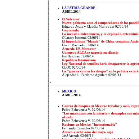
LA PATRIA GRANDE
ABRIL 2014
El Salvador
Nuevo gobierno ante el rompecabezas de las pandil
Edgardo Ayala y Claudia Marroquín 02/06/14
Guatemala
La invasión hidrominera, y la expulsión-exterminio 
Ollantay Itzamná 02/06/14
El imperialismo "blando" de China conquista Amér
Decio Machado 02/06/14
Acuerdo UE-Mercosur
Un nuevo ALCA se negocia en silencio
Itai Hagman 02/06/14
República Dominicana
Ley Nacional de semillas hará desaparecer la agric
CLOC 02/06/14
La "guerra contra las drogas" en la política exte
Alejandro L. Perdomo Aguilera 02/06/14
MEXICO
ABRIL 2014
Guerra de bloques en México: tricolor y azul, repr
Pedro Echeverría V. 02/06/14
"Los mexicanos con la miseria y desempleo son más 
al cielo
Pedro Echeverría V. 02/06/14
Racismo en México "Incuestionable"
Fernando Camacho 02/06/14
Atenco a ocho años del mayo rojo
José Arreola 02/06/14