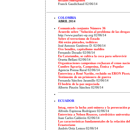
sociales emergentes
Franck Gaudichaud 02/06/14
COLOMBIA
ABRIL 2014
Comunicado conjunto Número 36
Acuerdo sobre "Solución al problema de las drogas 
http://www.pazfarc-ep.org 02/06/14
Sobre el terrorismo de Estado
Ahí están pintados, toditicos
José Antonio Gutiérrez D. 02/06/14
Oro bendito, capitalismo maldito
Fernando Dorado 02/06/14
En Catatumbo, se cultiva la coca para sobrevivir
Orsetta Bellani 02/06/14
Organizaciones campesinas rechazan el censo nacio
Cumbre Agraria, Campesina, Étnica y Popular
Agencia Prensa Rural 02/06/14
Entrevista a René Nariño, recluido en ERON Picota
Testimonio de un prisionero de guerra
Fernanda Sánchez Jaramillo 02/06/14
El bodrio de la paz negociada
Alberto Pinzón Sánchez 02/06/14
ECUADOR
Intag, entre la lucha anti-minera y la persecución p
Alfredo Espinosa Rodríguez 02/06/14
Entrevista a Nelson Reascos, catedrático universita
Juan Carlos Calderón 02/06/14
Las características fundamentales de la relación d
Ecuatoriano
Andrés Ortiz Lemos 02/06/14