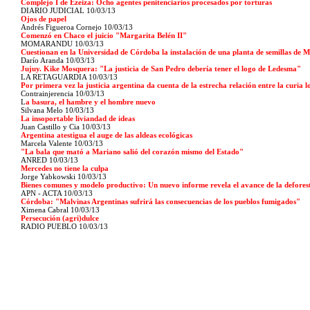
Complejo I de Ezeiza: Ocho agentes penitenciarios procesados por torturas
DIARIO JUDICIAL 10/03/13
Ojos de papel
Andrés Figueroa Cornejo 10/03/13
Comenzó en Chaco el juicio "Margarita Belén II"
MOMARANDU 10/03/13
Cuestionan en la Universidad de Córdoba la instalación de una planta de semillas de 
Darío Aranda 10/03/13
Jujuy. Kike Mosquera: "La justicia de San Pedro debería tener el logo de Ledesma"
LA RETAGUARDIA 10/03/13
Por primera vez la justicia argentina da cuenta de la estrecha relación entre la curia lo
Contrainjerencia 10/03/13
L
a basura, el hambre y el hombre nuevo
Silvana Melo 10/03/13
La insoportable liviandad de ideas
Juan Castillo y Cia 10/03/13
Argentina atestigua el auge de las aldeas ecológicas
Marcela Valente 10/03/13
"La bala que mató a Mariano salió del corazón mismo del Estado"
ANRED 10/03/13
Mercedes no tiene la culpa
Jorge Yabkowski 10/03/13
Bienes comunes y modelo productivo: Un nuevo informe revela el avance de la defores
APN - ACTA 10/03/13
Córdoba: "Malvinas Argentinas sufrirá las consecuencias de los pueblos fumigados"
Ximena Cabral 10/03/13
Persecución (agri)dulce
RADIO PUEBLO 10/03/13