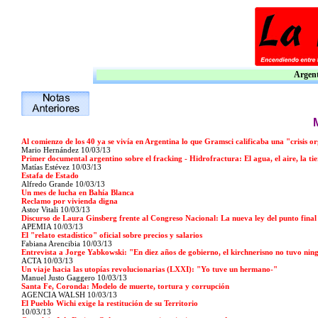
Argent
Al comienzo de los 40 ya se vivía en Argentina lo que Gramsci calificaba una "crisis o
Mario Hernández
10/03/13
Primer documental argentino sobre el fracking - Hidrofractura: El agua, el aire, la tie
Matías Estévez
10/03/13
Estafa de Estado
Alfredo Grande 10/03/13
Un mes de lucha en Bahía Blanca
Reclamo por vivienda digna
Astor Vitali 10/03/13
Discurso de Laura Ginsberg frente al Congreso Nacional: La nueva ley del punto fina
APEMIA 10/03/13
El "relato estadístico" oficial sobre precios y salarios
Fabiana Arencibia 10/03/13
Entrevista a Jorge Yabkowski: "En diez años de gobierno, el kirchnerisno no tuvo ning
ACTA
10/03/13
Un viaje hacia las utopías revolucionarias (LXXI): "Yo tuve un hermano-"
Manuel Justo Gaggero 10/03/13
Santa Fe, Coronda: Modelo de muerte, tortura y corrupción
AGENCIA WALSH 10/03/13
El Pueblo Wichi exige la restitución de su Territorio
10/03/13