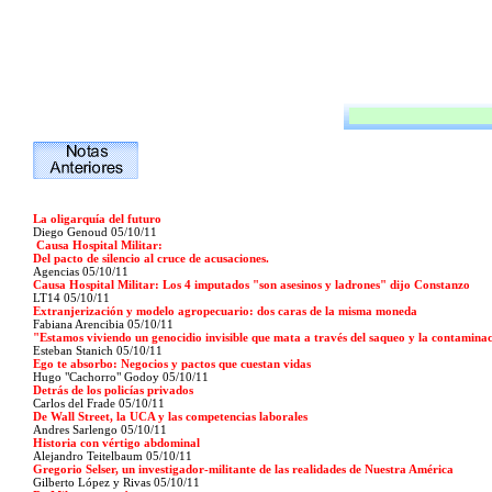
La oligarquía del futuro
Diego Genoud 05/10/11
Causa Hospital Militar:
Del pacto de silencio al cruce de acusaciones.
Agencias 05/10/11
Causa Hospital Militar: Los 4 imputados "son asesinos y ladrones" dijo Constanzo
LT14 05/10/11
Extranjerización y modelo agropecuario: dos caras de la misma moneda
Fabiana Arencibia 05/10/11
"Estamos viviendo un genocidio invisible que mata a través del saqueo y la contamina
Esteban Stanich 05/10/11
Ego te absorbo: Negocios y pactos que cuestan vidas
Hugo "Cachorro" Godoy
05/10/11
Detrás de los policías privados
Carlos del Frade 05/10/11
De Wall Street, la UCA y las competencias laborales
Andres Sarlengo 05/10/11
Historia con vértigo abdominal
Alejandro Teitelbaum 05/10/11
Gregorio Selser, un investigador-militante de las realidades de Nuestra América
Gilberto López y Rivas 05/10/11