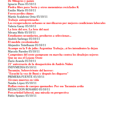
De Milagros y países
Ignacio Pizzo 05/10/11
Piedra libre para Soria y otros menemistas reciclados K
Emilio Marín 05/10/11
Ferrocarriles chinos
Martín Scalabrini Ortiz 05/10/11
Trabajo autogestionado:
Los recuperadores urbanos se movilizaron por mejores condiciones laborales
Valeria Garay 05/10/11
La foto del oro. La foto del nazi
Silvana Melo 05/10/11
Estudiantes secundarios, productos a seleccionar...
Andrés Sarlengo 05/10/11
El modelo recolonizador
Alejandro Teitelbaum 05/10/11
Acampe en la 9 de julio: Argentina Trabaja...si los intendentes la dejan
Marcelo Paredes 05/10/11
Campesinos del oeste pampeano en marcha contra los desalojos sojeros
Que no sea el Lejano Oeste
Darío Aranda 05/10/11
21° aniversario de la desaparición de Andrés Núñez
INDYMEDIA 05/10/11
Tucumán. Sobreviviente del horror:
"Escuché la voz de Bussi y después los disparos"
PRIMERA FUENTE 05/10/11
Jóvenes muertos en vida
Natalia López 05/10/11
Hallan restos de cuerpos quemados: Por eso Tucumán ardía
REDACCION ROSARIO 05/10/11
Precariedad laboral, una mirada en perspectiva
Pablo Spataro 05/10/11