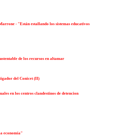
Marrone - "Están estallando los sistemas educativos
stentable de los recursos en altamar
igador del Conicet (II)
ales en los centros clandestinos de detencion
 la economía"