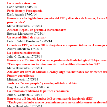
La década extractiva
Darío Aranda 17/05/14
Periodismo y Propaganda
Darío Aranda 17/05/14
Entrevista a la legisladora porteña del FIT y directiva de Ademys, Laura 
provinciales"
Mario Hernandez 17/05/14
Acuerdo Repsol, un premio a los vaciadores
Esteban Mercatante 17/05/14
Un récord difícil de alcanzar
Luis E. Sabini Fernández 17/05/14
Creada en 1993, reúne a 200 trabajadores comprometidos con el manejo su
Andrea Albertano 17/05/14
La pobreza en discusión
Julio C. Gambina 17/05/14
Entrevista al Dr. Andrés Carrasco, profesor de Embriología (UBA) e invest
"Creo que nunca nos terminamos de ir del neoliberalismo de los '90"
Mario Hernández 17/05/14
Adelanto del libro de Miriam Lewin y Olga Wornat sobre los crimenes sexu
Putas y guerrilleras
Miriam Lewin 17/05/14
J
usticia a "mano propia" y estado policial cordobés
Hugo Germán Romero 17/05/14
La inflación condiciona la política económica
Julio C. Gambina 17/05/14
Entrevista a Eduardo Lucita de Economistas de Izquierda (EDI)
"En Argentina hubo mucho crecimiento pero no cambios estructurales en
Mario Hernández 17/05/14