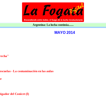
Argentina: La lucha continúa.......
MAYO 2014
erecha"
scuelas - La contaminación en las aulas
te
igador del Conicet (I)