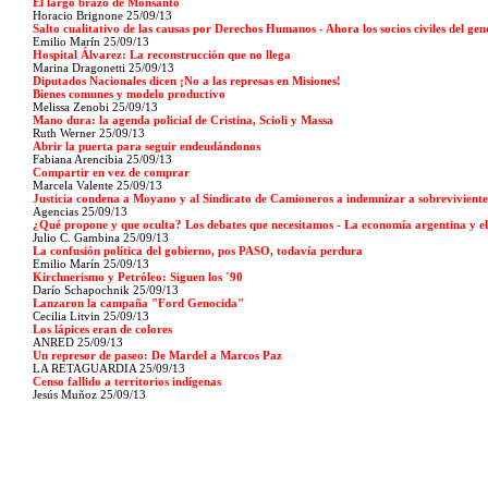
El largo brazo de Monsanto
Horacio Brignone 25/09/13
Salto cualitativo de las causas por Derechos Humanos - Ahora los socios civiles del ge
Emilio Marín 25/09/13
Hospital Álvarez: La reconstrucción que no llega
Marina Dragonetti 25/09/13
Diputados Nacionales dicen ¡No a las represas en Misiones!
Bienes comunes y modelo productivo
Melissa Zenobi 25/09/13
Mano dura: la agenda policial de Cristina, Scioli y Massa
Ruth Werner 25/09/13
Abrir la puerta para seguir endeudándonos
Fabiana Arencibia 25/09/13
Compartir en vez de comprar
Marcela Valente 25/09/13
Justicia condena a Moyano y al Sindicato de Camioneros a indemnizar a sobreviviente d
Agencias 25/09/13
¿Qué propone y que oculta? Los debates que necesitamos - La economía argentina y el
Julio C. Gambina 25/09/13
La confusión política del gobierno, pos PASO, todavía perdura
Emilio Marín 25/09/13
Kirchnerismo y Petróleo: Siguen los ´90
Darío Schapochnik 25/09/13
Lanzaron la campaña "Ford Genocida"
Cecilia Litvin 25/09/13
Los lápices eran de colores
ANRED 25/09/13
Un represor de paseo: De Mardel a Marcos Paz
LA RETAGUARDIA 25/09/13
Censo fallido a territorios indígenas
Jesús Muñoz 25/09/13