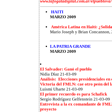
www.lafogatadigital.com.ar/elpueblova/
HAITI
MARZO 2009
América Latina en Haití: ¿Solid
Mario Joseph y Brian Concannon, 
LA PATRIA GRANDE
MARZO 2009
El Salvador
:
Ganó el pueblo
Nidia Díaz
21-03-09
Análisi
s:
Elecciones presidenciales en 
Victoria del FMLN: cae otro peón del l
Luismi Uharte
21-03-09
El primer recuerdo es para Schafick
Sergio Rodríguez Gelfenstein
21-03-09
Entrevista a la ex comandante de FML
proyecto