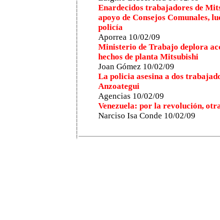
Enardecidos trabajadores de Mit
apoyo de Consejos Comunales, lue
policía
Aporrea 1
0
/0
2
/09
Ministerio de Trabajo deplora ac
hechos de planta Mitsubishi
Joan Gómez
1
0
/0
2
/09
La policia asesina a dos trabajad
Anzoategui
Agencias 1
0
/0
2
/09
Venezuela: por la revolución, otr
Narciso Isa Conde 1
0
/0
2
/09