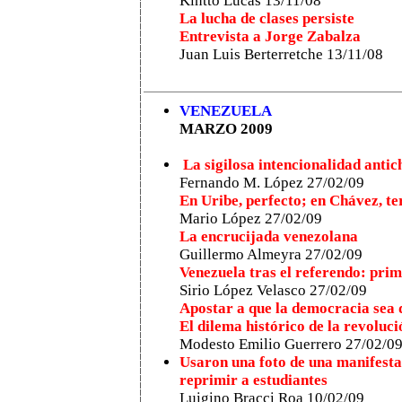
Kintto Lucas 13/11/08
La lucha de clases persiste
Entrevista a Jorge Zabalza
Juan Luis Berterretche 13/11/08
VENEZUELA
MARZO 2009
La sigilosa intencionalidad antic
Fernando M. López 27/02/09
En Uribe, perfecto; en Chávez, t
Mario López 27/02/09
La encrucijada venezolana
Guillermo Almeyra 27/02/09
Venezuela tras el referendo: prim
Sirio López Velasco 27/02/09
Apostar a que la democracia sea
El dilema histórico de la revoluc
Modesto Emilio Guerrero 27/02/0
Usaron una foto de una manifesta
reprimir a estudiantes
Luigino Bracci Roa 1
0
/0
2
/09