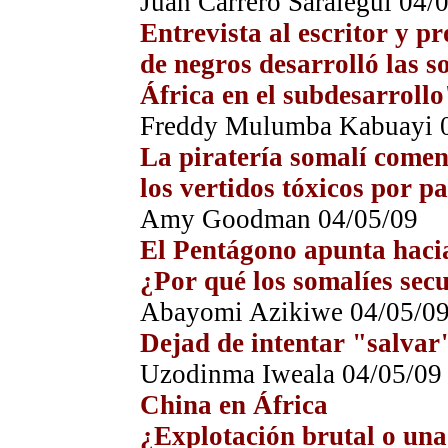
Juan Carrero Saralegui
0
4
/
Entrevista al escritor y p
de negros desarrolló las s
África en el subdesarrollo
Freddy Mulumba Kabuayi
La piratería somalí comenz
los vertidos tóxicos por p
Amy Goodman
0
4
/05/09
El Pentágono apunta haci
¿Por qué los somalíes sec
Abayomi Azikiwe
0
4
/05/0
Dejad de intentar "salvar
Uzodinma Iweala
0
4
/05/09
China en África
¿Explotación brutal o una