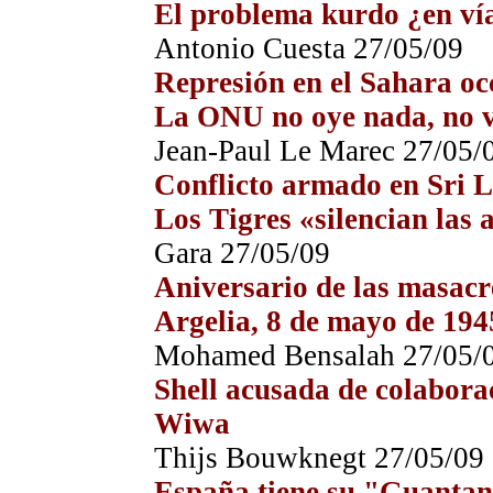
El problema kurdo ¿en vía
Antonio Cuesta
27
/05/09
Represión en el Sahara oc
La ONU no oye nada, no
Jean-Paul Le Marec
27
/05/
C
onflicto armado en Sri 
Los Tigres «silencian las 
Gara
27
/05/09
Aniversario de las masacr
Argelia, 8 de mayo de 194
Mohamed Bensalah
27
/05/
Shell acusada de colabora
Wiwa
Thijs Bouwknegt
27
/05/09
España tiene su "Guanta