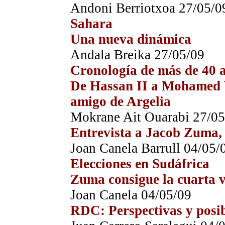
Andoni Berriotxoa
27
/05/0
Sahara
Una nueva dinámica
Andala Breika
27
/05/09
Cronología de más de 40 a
De Hassan II a Mohamed 
amigo de Argelia
Mokrane Ait Ouarabi
27
/05
Entrevista a Jacob Zuma, 
Joan Canela Barrull
0
4
/05/
Elecciones en Sudáfrica
Zuma consigue la cuarta v
Joan Canela
0
4
/05/09
RDC: Perspectivas y posibl